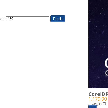
iyat
Filtrele
CorelDR
1.179,90
6.749,90
TL