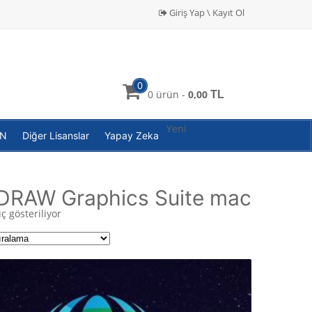
Giriş Yap \ Kayıt Ol
0
0 ürün -
0,00
TL
Yeni
PN
Diğer Lisanslar
Yapay Zeka
DRAW Graphics Suite mac
ç gösteriliyor