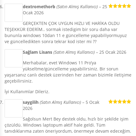
dextromethorb
(Satın Almış Kullanıcı)
–
25
Ocak 2026
5 üzerinden
5
oy aldı
GERÇEKTEN ÇOK UYGUN HIZLI VE HARİKA OLDU
TEŞEKKÜR EDERİM.. sormak istedigim bir soru daha var
bununla windows 10dan 11 e güncelleme yapabiliyormuyuz
ve güncelledikten sonra tekrar kod ister mi ??
Sağlam Lisans
(Satın Almış Kullanıcı)
–
25 Ocak 2026
Merhabalar, evet Windows 11 Pro’ya
yükseltme/güncelleme yapabilirsiniz. Bir sorun
yaşarsanız canlı destek üzerinden her zaman bizimle iletişime
geçebilirsiniz.
İyi Kullanımlar Dileriz.
saygilih
(Satın Almış Kullanıcı)
–
5 Ocak
2026
5 üzerinden
5
oy aldı
Sağolsun Mert Bey destek oldu, hızlı bir şekilde işim
çözüldü. Windows laptopum aktif hale geldi. Tüm
tanıdıklarıma zaten öneriyordum, önermeye devam edeceğim.