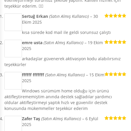
etkinleştirmeyi sorunsuz şekilde yaptım. Kaliteli hizmet için
teşekkür ederim. 🙋‍♂️
Sertuğ Erkan
(Satın Almış Kullanıcı)
–
30
Ekim 2025
5 üzerinden
5
oy aldı
kısa sürede kod mail ile geldi sorunsuz çalıştı
emre usta
(Satın Almış Kullanıcı)
–
19 Ekim
2025
5 üzerinden
5
oy aldı
arkadaşlar güvenerek aktivasyon kodu alabılırsınız
teşekkürler
ffffff fffffff
(Satın Almış Kullanıcı)
–
15 Ekim
2025
5 üzerinden
5
oy aldı
Windows sürümüm home olduğu için ürünü
aktifleştirememiştim anında destek sağladılar yardımcı
oldular aktifleştirmeyi yaptık hızlı ve güvenilir destek
konusunda mükemmeller teşekkür ederim
Zafer Taş
(Satın Almış Kullanıcı)
–
6 Eylül
2025
5 üzerinden
5
oy aldı