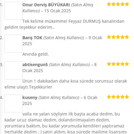
Onur Derviş BÜYÜKARI
(Satın Almış
Kullanıcı)
–
15 Ocak 2025
5 üzerinden
5
oy aldı
Tek kelime mükemmel Feyyaz DURMUŞ kanalından
geldim teşekkür ederim..
Barış TOK
(Satın Almış Kullanıcı)
–
9 Ocak
2025
5 üzerinden
5
oy aldı
Anında geldi.
abtisengun5
(Satın Almış Kullanıcı)
–
8
Ocak 2025
5 üzerinden
5
oy aldı
Ürün 1 dakikadan daha kısa sürede sorunsuz olarak
elime ulaştı.Teşekkürler
kuseny
(Satın Almış Kullanıcı)
–
6 Ocak
2025
5 üzerinden
5
oy aldı
valla ne yalan söyliyim ilk başta acaba dedim, bu
kadar ucuz olamaz dedim, dolandırılmayalım dedim,
yorumlara baktım, bu kadar yorumuda kendileri yaptıramaz
herhalde dedim : ) satın aldım, kısa sürede mailime lisansımı