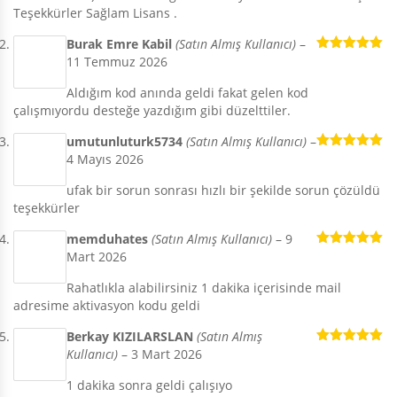
Teşekkürler Sağlam Lisans .
Burak Emre Kabil
(Satın Almış Kullanıcı)
–
11 Temmuz 2026
5 üzerinden
5
oy aldı
Aldığım kod anında geldi fakat gelen kod
çalışmıyordu desteğe yazdığım gibi düzelttiler.
umutunluturk5734
(Satın Almış Kullanıcı)
–
4 Mayıs 2026
5 üzerinden
5
oy aldı
ufak bir sorun sonrası hızlı bir şekilde sorun çözüldü
teşekkürler
memduhates
(Satın Almış Kullanıcı)
–
9
Mart 2026
5 üzerinden
5
oy aldı
Rahatlıkla alabilirsiniz 1 dakika içerisinde mail
adresime aktivasyon kodu geldi
Berkay KIZILARSLAN
(Satın Almış
Kullanıcı)
–
3 Mart 2026
5 üzerinden
5
oy aldı
1 dakika sonra geldi çalışıyo