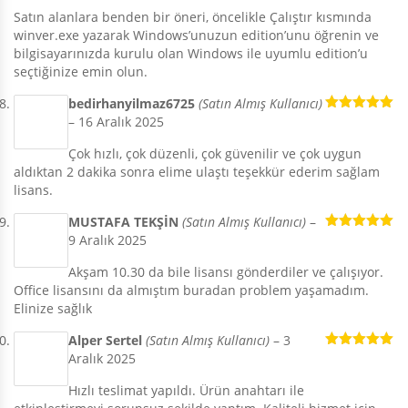
Satın alanlara benden bir öneri, öncelikle Çalıştır kısmında
winver.exe yazarak Windows’unuzun edition’unu öğrenin ve
bilgisayarınızda kurulu olan Windows ile uyumlu edition’u
seçtiğinize emin olun.
bedirhanyilmaz6725
(Satın Almış Kullanıcı)
–
16 Aralık 2025
5 üzerinden
5
oy aldı
Çok hızlı, çok düzenli, çok güvenilir ve çok uygun
aldıktan 2 dakika sonra elime ulaştı teşekkür ederim sağlam
lisans.
MUSTAFA TEKŞİN
(Satın Almış Kullanıcı)
–
9 Aralık 2025
5 üzerinden
5
oy aldı
Akşam 10.30 da bile lisansı gönderdiler ve çalışıyor.
Office lisansını da almıştım buradan problem yaşamadım.
Elinize sağlık
Alper Sertel
(Satın Almış Kullanıcı)
–
3
Aralık 2025
5 üzerinden
5
oy aldı
Hızlı teslimat yapıldı. Ürün anahtarı ile