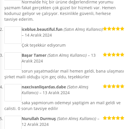
Normalde hiç bir ürüne değerlendirme yorumu
yazmam fakat gerçekten çok güzel bir hizmeti var. Hemen
kodunuz geliyor ve çalışıyor. Kesinlikle güvenli, herkese
tavsiye ederim.
iceblue.beautiful.fun
(Satın Almış Kullanıcı)
–
14 Aralık 2024
5 üzerinden
5
oy aldı
Çok teşekkür ediyorum
Başar Tamer
(Satın Almış Kullanıcı)
–
13
Aralık 2024
5 üzerinden
5
oy aldı
sorun yaşatmadılar mail hemen geldi, bana ulaşması
şirket maili olduğu için geç oldu, teşekkürler
naxcivanliqardas.dabe
(Satın Almış
Kullanıcı)
–
13 Aralık 2024
5 üzerinden
5
oy aldı
saka yapmiorum odemeyi yaptigim an mail geldi ve
calisti. 0 sorun tavsiye edilir
Nurullah Durmuş
(Satın Almış Kullanıcı)
–
12 Aralık 2024
5 üzerinden
5
oy aldı