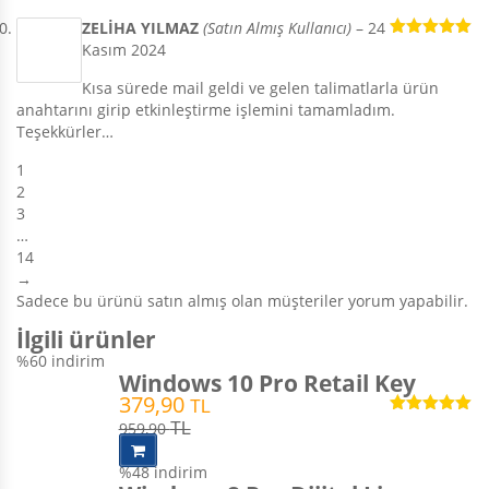
ZELİHA YILMAZ
(Satın Almış Kullanıcı)
–
24
Kasım 2024
5 üzerinden
5
oy aldı
Kısa sürede mail geldi ve gelen talimatlarla ürün
anahtarını girip etkinleştirme işlemini tamamladım.
Teşekkürler…
1
2
3
…
14
→
Sadece bu ürünü satın almış olan müşteriler yorum yapabilir.
İlgili ürünler
%60
indirim
Windows 10 Pro Retail Key
379,90
TL
5 üzerinden
959,90
TL
4.98
oy aldı
%48
indirim