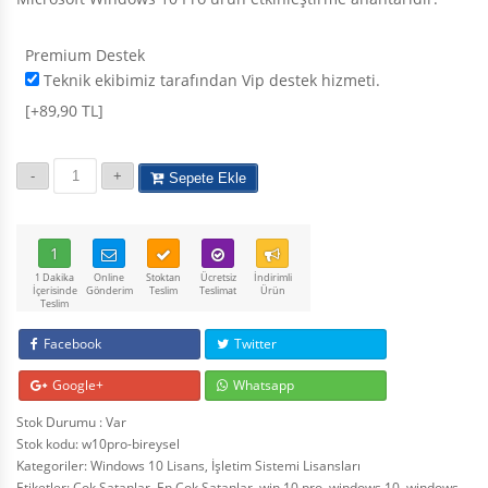
Premium Destek
Teknik ekibimiz tarafından Vip destek hizmeti.
[+89,90 TL]
Sepete Ekle
1
1 Dakika
Online
Stoktan
Ücretsiz
İndirimli
İçerisinde
Gönderim
Teslim
Teslimat
Ürün
Teslim
Facebook
Twitter
Google+
Whatsapp
Stok Durumu : Var
Stok kodu:
w10pro-bireysel
Kategoriler:
Windows 10 Lisans
,
İşletim Sistemi Lisansları
Etiketler:
Çok Satanlar
,
En Çok Satanlar
,
win 10 pro
,
windows 10
,
windows