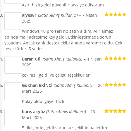
Aşırı hızlı geldi güvenilir tavsiye ediyorum
alyes81
(Satın Almış Kullanıcı)
–
7 Nisan
2025
5 üzerinden
5
oy aldı
Windows 10 pro seri no satın aldım. Alır almaz
anında mail adresime key geldi. Etkinleştirmede sorun
yaşadım. Ancak canlı destek ekibi anında yardımcı oldu. Çok
teşekkürler. 5 yıldız…
Baran Gül
(Satın Almış Kullanıcı)
–
4 Nisan
2025
5 üzerinden
5
oy aldı
çok hızlı geldi ve çalıştı teşekkürler
Gökhan EKİNCİ
(Satın Almış Kullanıcı)
–
26
Mart 2025
5 üzerinden
5
oy aldı
Kolay oldu, gayet hızlı.
barış akyüz
(Satın Almış Kullanıcı)
–
26
Mart 2025
5 üzerinden
5
oy aldı
5 dk içinde geldi sorunsuz şekilde hallettim