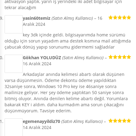
aktivasyon yaptık. yarın iş yerindeki iki adet bilgisayar için
tekrar alacağım
yasin60temiz
(Satın Almış Kullanıcı)
–
16
Aralık 2024
5 üzerinden
5
oy aldı
key 3dk içinde geldi. bilgisayarımda home sürümü
olduğu için sorun yaşadım ama destek kısmına mail attığımda
çabucak dönüş yapıp sorunumu gidermemi sağladılar
Gökhan YOLUDÜZ
(Satın Almış Kullanıcı)
–
16 Aralık 2024
5 üzerinden
5
oy aldı
Arkadaşlar anında kelimesi abartı olarak düşünen
varsa düşünmesin. Ödeme dekontu ödeme yapıldıktan
32saniye sonra, Windows 10 Pro key ise 46saniye sonra
mailinize geliyor. Her şey ödeme yaptıktan 50 saniye sonra
bitmiş oluyor. Anında denilen kelime abartı değil. Yorumlara
bakarak KEY i aldım. daha kurmadım ama sorun çıkacağını
düşünmüyorum. Tavsiye ederim.
egemenayyildiz70
(Satın Almış Kullanıcı)
–
14 Aralık 2024
5 üzerinden
5
oy aldı