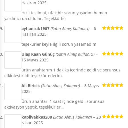
Haziran 2025
5 üzerinden
5
oy aldı
Hızlı teslimat, ufak bir sorun yaşadım hemen
yardımcı da oldular. Teşekkürler
ayhanisik1967
(Satın Almış Kullanıcı)
–
6
Haziran 2025
5 üzerinden
5
oy aldı
teşekurler keyle ilgili sorun yasamadım
Ulaş Kaan Günüç
(Satın Almış Kullanıcı)
–
15 Mayıs 2025
5 üzerinden
5
oy aldı
ürün anahtarım 1 dakika içerinde geldi ve sorunsuz
etkinleştirildi teşekkür ederim.
Ali Biricik
(Satın Almış Kullanıcı)
–
8 Mayıs
2025
5 üzerinden
5
oy aldı
Ürün anahtarı 1 saat içinde geldi, sorunsuz
aktivasyon yaptık. teşekkürler…
kaplivakkas208
(Satın Almış Kullanıcı)
–
28
Nisan 2025
5 üzerinden
5
oy aldı