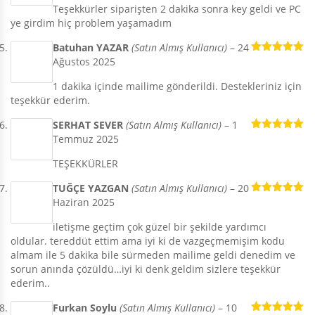
Teşekkürler siparişten 2 dakika sonra key geldi ve PC
ye girdim hiç problem yaşamadım
Batuhan YAZAR
(Satın Almış Kullanıcı)
–
24
Ağustos 2025
5 üzerinden
5
oy aldı
1 dakika içinde mailime gönderildi. Destekleriniz için
teşekkür ederim.
SERHAT SEVER
(Satın Almış Kullanıcı)
–
1
Temmuz 2025
5 üzerinden
5
oy aldı
TEŞEKKÜRLER
TUĞÇE YAZGAN
(Satın Almış Kullanıcı)
–
20
Haziran 2025
5 üzerinden
5
oy aldı
iletişme geçtim çok güzel bir şekilde yardımcı
oldular. tereddüt ettim ama iyi ki de vazgeçmemişim kodu
almam ile 5 dakika bile sürmeden mailime geldi denedim ve
sorun anında çözüldü…iyi ki denk geldim sizlere teşekkür
ederim..
Furkan Soylu
(Satın Almış Kullanıcı)
–
10