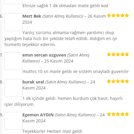
Elinize sağlık 1 dk olmadan maile geldi kod
Mert Bek
(Satın Almış Kullanıcı)
–
26 Kasım
2024
5 üzerinden
5
oy aldı
Yanlış sürümü almama rağmen yardımcı olup
yaptığım hata hızlı bir şekilde telafi edildi. Aldığım en iyi
hizmetti teşekkür ederim.
emın sercan ozguven
(Satın Almış
Kullanıcı)
–
25 Kasım 2024
5 üzerinden
5
oy aldı
muthıs 10 sn maıle geldı ve sıstem onayladı guvenılır
burak ural
(Satın Almış Kullanıcı)
–
24
Kasım 2024
5 üzerinden
5
oy aldı
1 dk içinde geldi. hemen kurdum çok basit. hayırlı
işler diliyorum
Egemen AYDIN
(Satın Almış Kullanıcı)
–
24
Kasım 2024
5 üzerinden
5
oy aldı
Teşekkürler Hemen mail geldi