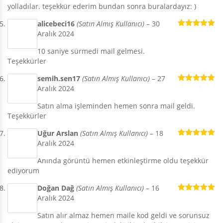
yolladılar. teşekkür ederim bundan sonra buralardayız: )
alicebeci16
(Satın Almış Kullanıcı)
–
30
Aralık 2024
5 üzerinden
5
oy aldı
10 saniye sürmedi mail gelmesi.
Teşekkürler
semih.sen17
(Satın Almış Kullanıcı)
–
27
Aralık 2024
5 üzerinden
5
oy aldı
Satın alma işleminden hemen sonra mail geldi.
Teşekkürler
Uğur Arslan
(Satın Almış Kullanıcı)
–
18
Aralık 2024
5 üzerinden
5
oy aldı
Anında görüntü hemen etkinleştirme oldu teşekkür
ediyorum
Doğan Dağ
(Satın Almış Kullanıcı)
–
16
Aralık 2024
5 üzerinden
5
oy aldı
Satın alır almaz hemen maile kod geldi ve sorunsuz