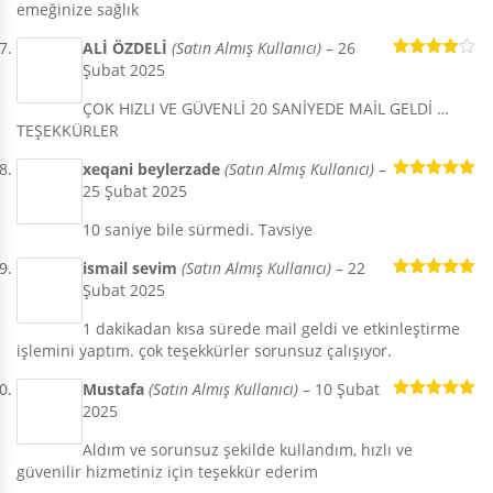
emeğinize sağlık
ALİ ÖZDELİ
(Satın Almış Kullanıcı)
–
26
Şubat 2025
5
üzerinden
4
oy aldı
ÇOK HIZLI VE GÜVENLİ 20 SANİYEDE MAİL GELDİ …
TEŞEKKÜRLER
xeqani beylerzade
(Satın Almış Kullanıcı)
–
25 Şubat 2025
5 üzerinden
5
oy aldı
10 saniye bile sürmedi. Tavsiye
ismail sevim
(Satın Almış Kullanıcı)
–
22
Şubat 2025
5 üzerinden
5
oy aldı
1 dakikadan kısa sürede mail geldi ve etkinleştirme
işlemini yaptım. çok teşekkürler sorunsuz çalışıyor.
Mustafa
(Satın Almış Kullanıcı)
–
10 Şubat
2025
5 üzerinden
5
oy aldı
Aldım ve sorunsuz şekilde kullandım, hızlı ve
güvenilir hizmetiniz için teşekkür ederim