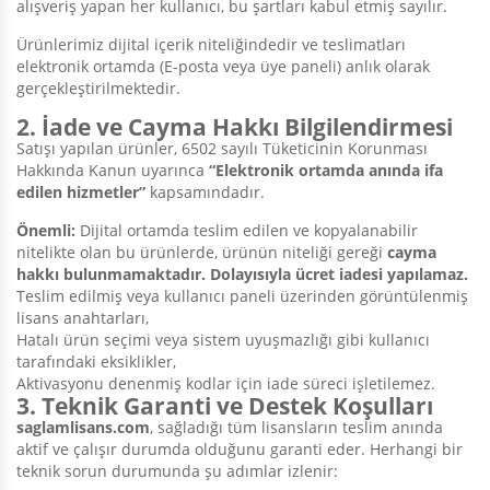
alışveriş yapan her kullanıcı, bu şartları kabul etmiş sayılır.
Ürünlerimiz dijital içerik niteliğindedir ve teslimatları
elektronik ortamda (E-posta veya üye paneli) anlık olarak
gerçekleştirilmektedir.
2. İade ve Cayma Hakkı Bilgilendirmesi
Satışı yapılan ürünler, 6502 sayılı Tüketicinin Korunması
Hakkında Kanun uyarınca
“Elektronik ortamda anında ifa
edilen hizmetler”
kapsamındadır.
Önemli:
Dijital ortamda teslim edilen ve kopyalanabilir
nitelikte olan bu ürünlerde, ürünün niteliği gereği
cayma
hakkı bulunmamaktadır. Dolayısıyla ücret iadesi yapılamaz.
Teslim edilmiş veya kullanıcı paneli üzerinden görüntülenmiş
lisans anahtarları,
Hatalı ürün seçimi veya sistem uyuşmazlığı gibi kullanıcı
tarafındaki eksiklikler,
Aktivasyonu denenmiş kodlar için iade süreci işletilemez.
3. Teknik Garanti ve Destek Koşulları
saglamlisans.com
, sağladığı tüm lisansların teslim anında
aktif ve çalışır durumda olduğunu garanti eder. Herhangi bir
teknik sorun durumunda şu adımlar izlenir: