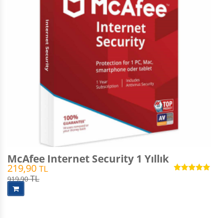
McAfee Internet Security 1 Yıllık
219,90
TL
5 üzerinden
919,90
TL
5.00
oy aldı