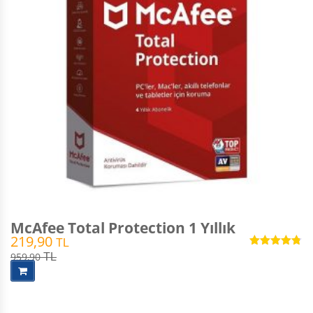
McAfee Total Protection 1 Yıllık
219,90
TL
5 üzerinden
959,90
TL
4.76
oy
aldı