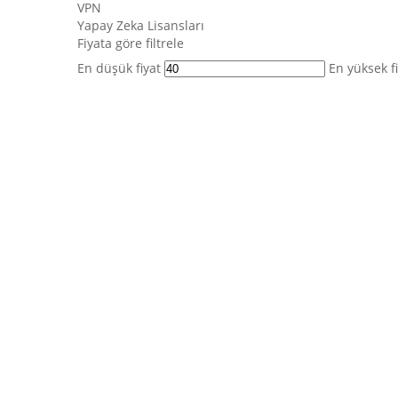
VPN
Yapay Zeka Lisansları
Fiyata göre filtrele
En düşük fiyat
En yüksek f