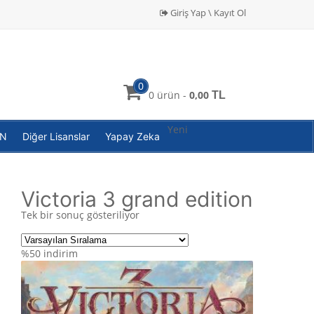
Giriş Yap \ Kayıt Ol
0
0 ürün -
0,00
TL
Yeni
PN
Diğer Lisanslar
Yapay Zeka
Victoria 3 grand edition
Tek bir sonuç gösteriliyor
%50
indirim