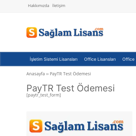
Hakkımızda
İletişim
İşletim Sistemi Lisansları
Office Lisansları
Office
Anasayfa
››
PayTR Test Ödemesi
PayTR Test Ödemesi
[paytr_test_form]