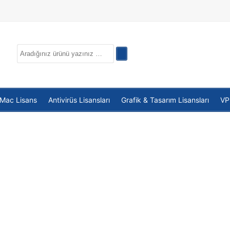
 Mac Lisans
Antivirüs Lisansları
Grafik & Tasarım Lisansları
V