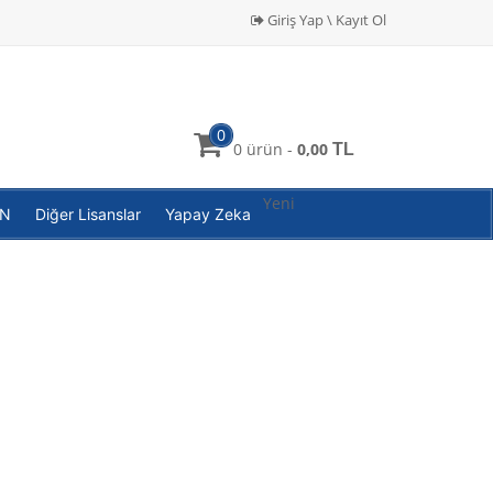
Giriş Yap \ Kayıt Ol
0
0 ürün -
0,00
TL
Yeni
PN
Diğer Lisanslar
Yapay Zeka