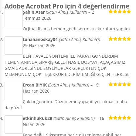
Adobe Acrobat Pro
için 4 değerlendirme
Şahin Atar
(Satın Almış Kullanıcı)
–
2
Temmuz 2026
5 üzerinden
5
oy aldı
Orjinal lisans hemen geldi sorunsuz kurulum yapıldı.
tunahanoskay04
(Satın Almış Kullanıcı)
–
29 Haziran 2026
5 üzerinden
5
oy aldı
BEN HAVALE YÖNTEMİ İLE PARAYI GÖNDERDİM
HEMEN ANINDA SİPARİŞ GELDİ NASIL DOSYAYI AÇAÇAĞIMIZ
GMAİL ADRESİNDE SÖYLİYORLAR GERÇEKTEN ÇOK
MEMNUNUM ÇOK TEŞEKKÜR EDERİM EMEĞİ GEÇEN HERKESE
Ercan BIYIK
(Satın Almış Kullanıcı)
–
19
Haziran 2026
5 üzerinden
5
oy aldı
Çok beğendim. Düzenleme yapabiliyor olması daha
da güzel.
etkinhukuk28
(Satın Almış Kullanıcı)
–
16
Nisan 2026
5 üzerinden
5
oy aldı
Fena değil. Sıkıştırma hariç düzenleme dahil her