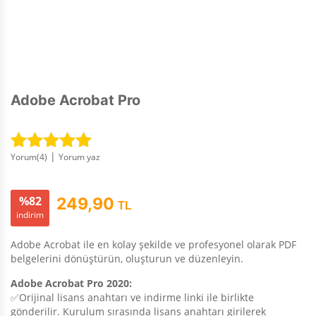
Adobe Acrobat Pro
|
Yorum(
4
)
Yorum yaz
4
müşteri
puanına
dayanarak 5
%82
249,90
TL
üzerinden
indirim
5.00
puan
aldı
Adobe Acrobat ile en kolay şekilde ve profesyonel olarak PDF
belgelerini dönüştürün, oluşturun ve düzenleyin.
Adobe Acrobat Pro 2020:
✅Orijinal lisans anahtarı ve indirme linki ile birlikte
gönderilir. Kurulum sırasında lisans anahtarı girilerek