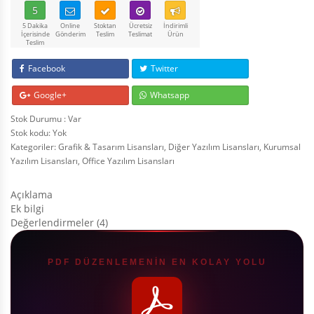
5
5 Dakika
Online
Stoktan
Ücretsiz
İndirimli
İçerisinde
Gönderim
Teslim
Teslimat
Ürün
Teslim
Facebook
Twitter
Google+
Whatsapp
Stok Durumu : Var
Stok kodu:
Yok
Kategoriler:
Grafik & Tasarım Lisansları
,
Diğer Yazılım Lisansları
,
Kurumsal
Yazılım Lisansları
,
Office Yazılım Lisansları
Açıklama
Ek bilgi
Değerlendirmeler (4)
PDF DÜZENLEMENİN EN KOLAY YOLU