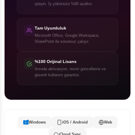
işleyin. İş yükünüzü %80 azaltın.
Tam Uyumluluk
Microsoft Office, Google Workspace,
SharePoint ile sorunsuz çalışır.
%100 Orijinal Lisans
Anında aktivasyon, resmi güncelleme ve
güvenli kullanım garantisi.
Windows
iOS / Android
Web
Cloud Sync