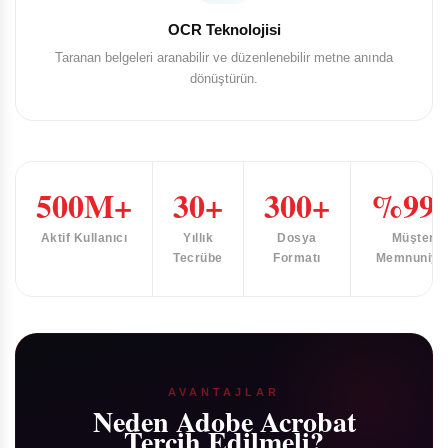
OCR Teknolojisi
Taranan belgeleri aranabilir ve düzenlenebilir metne anında
dönüştürün.
500M+
30+
300+
%99.
Aktif Kullanıcı
Yıllık
Dosya
Müşteri
Tecrübe
Formatı
Memnuniyet
AVANTAJLAR
Neden Adobe Acrobat
Tercih Edilmeli?