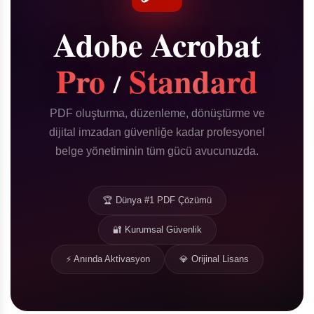
Adobe Acrobat
Pro
Standard
/
PDF oluşturma, düzenleme, dönüştürme ve
dijital imzadan güvenliğe kadar profesyonel
belge yönetiminin tüm gücü avucunuzda.
🏆 Dünya #1 PDF Çözümü
🔐 Kurumsal Güvenlik
⚡ Anında Aktivasyon
💎 Orijinal Lisans