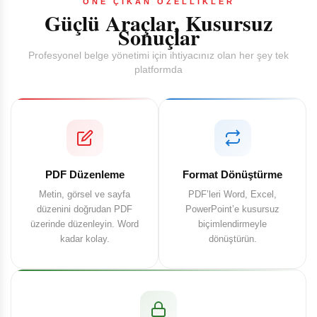
ÖNE ÇIKAN ÖZELLİKLER
Güçlü Araçlar, Kusursuz
Sonuçlar
Profesyonel belge yönetimi için ihtiyacınız olan her şey tek
platformda
PDF Düzenleme
Format Dönüştürme
Metin, görsel ve sayfa
PDF’leri Word, Excel,
düzenini doğrudan PDF
PowerPoint’e kusursuz
üzerinde düzenleyin. Word
biçimlendirmeyle
kadar kolay.
dönüştürün.