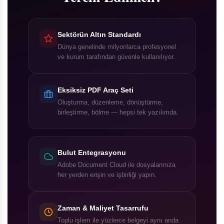
Sektörün Altın Standardı
Dünya genelinde milyonlarca profesyonel
ve kurum tarafından güvenle kullanılıyor.
Eksiksiz PDF Araç Seti
Oluşturma, düzenleme, dönüştürme,
birleştirme, bölme — hepsi tek yazılımda.
Bulut Entegrasyonu
Adobe Document Cloud ile dosyalarınıza
her yerden erişin ve işbirliği yapın.
Zaman & Maliyet Tasarrufu
Toplu işlem ile yüzlerce belgeyi aynı anda