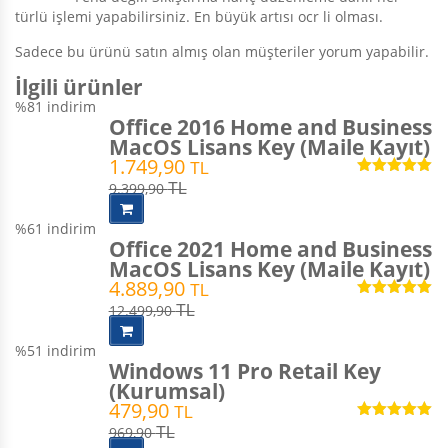
türlü işlemi yapabilirsiniz. En büyük artısı ocr li olması.
Sadece bu ürünü satın almış olan müşteriler yorum yapabilir.
İlgili ürünler
%81
indirim
Office 2016 Home and Business
MacOS Lisans Key (Maile Kayıt)
1.749,90
TL
5 üzerinden
9.399,90
TL
5.00
oy aldı
%61
indirim
Office 2021 Home and Business
MacOS Lisans Key (Maile Kayıt)
4.889,90
TL
5 üzerinden
12.499,90
TL
5.00
oy aldı
%51
indirim
Windows 11 Pro Retail Key
(Kurumsal)
479,90
TL
5 üzerinden
969,90
TL
5.00
oy aldı