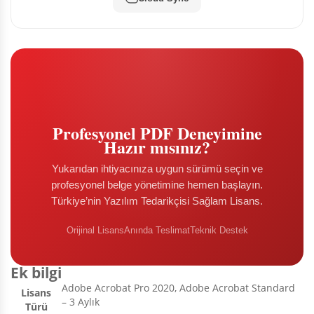
Profesyonel PDF Deneyimine
Hazır mısınız?
Yukarıdan ihtiyacınıza uygun sürümü seçin ve
profesyonel belge yönetimine hemen başlayın.
Türkiye’nin Yazılım Tedarikçisi Sağlam Lisans.
Orijinal Lisans
Anında Teslimat
Teknik Destek
Ek bilgi
Adobe Acrobat Pro 2020, Adobe Acrobat Standard
Lisans
– 3 Aylık
Türü