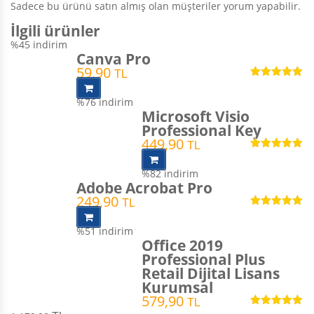
Sadece bu ürünü satın almış olan müşteriler yorum yapabilir.
İlgili ürünler
%45
indirim
Canva Pro
59,90
TL
5 üzerinden
5.00
oy aldı
%76
indirim
Microsoft Visio
Professional Key
449,90
TL
5 üzerinden
5.00
oy aldı
%82
indirim
Adobe Acrobat Pro
249,90
TL
5 üzerinden
5.00
oy aldı
%51
indirim
Office 2019
Professional Plus
Retail Dijital Lisans
Kurumsal
579,90
TL
5 üzerinden