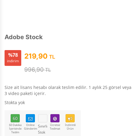
Adobe Stock
%78
219,90
TL
indirim
996,90
TL
Size ait lisans hesabı olarak teslim edilir. 1 aylık 25 görsel veya
3 video paketi içerir.
Stokta yok
60
60 Dakika
Online
Ücretsiz
İndirimli
Sınırlı
İçerisinde
Gönderim
Teslimat
Ürün
Stok
Teslim