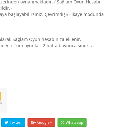
üzerinden oynanmaktadır. ( Sağlam Oyun Hesabı
ldir.)
aya başlayabilirsiniz. Çevrimdışı/Hikaye modunda
 olarak Sağlam Oyun hesabınıza eklenir.
neer + Tüm oyunları 2 hafta boyunca sınırsız
li
Twitter
Google+
Whatsapp