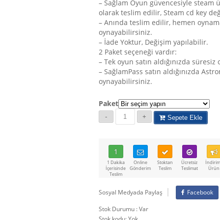
– Sağlam Oyun güvencesiyle steam 
olarak teslim edilir, Steam cd key deği
– Anında teslim edilir, hemen oynam
oynayabilirsiniz.
– İade Yoktur, Değişim yapılabilir.
2 Paket seçeneği vardır:
– Tek oyun satın aldığınızda süresiz
– SağlamPass satın aldığınızda Astro
oynayabilirsiniz.
Paket
Sepete Ekle
1
1 Dakika
Online
Stoktan
Ücretsiz
İndirim
İçerisinde
Gönderim
Teslim
Teslimat
Ürün
Teslim
Sosyal Medyada Paylaş
Facebook
Stok Durumu : Var
Stok kodu:
Yok