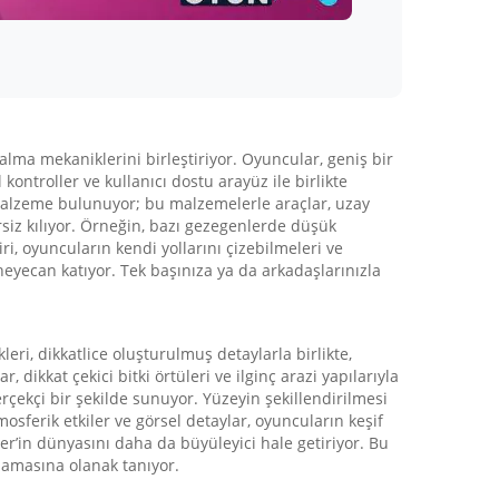
lma mekaniklerini birleştiriyor. Oyuncular, geniş bir
kontroller ve kullanıcı dostu arayüz ile birlikte
a malzeme bulunuyor; bu malzemelerle araçlar, uzay
zersiz kılıyor. Örneğin, bazı gezegenlerde düşük
iri, oyuncuların kendi yollarını çizebilmeleri ve
a heyecan katıyor. Tek başınıza ya da arkadaşlarınızla
eri, dikkatlice oluşturulmuş detaylarla birlikte,
ikkat çekici bitki örtüleri ve ilginç arazi yapılarıyla
rçekçi bir şekilde sunuyor. Yüzeyin şekillendirilmesi
osferik etkiler ve görsel detaylar, oyuncuların keşif
eer’in dünyasını daha da büyüleyici hale getiriyor. Bu
rlamasına olanak tanıyor.