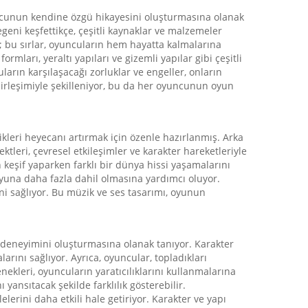
ncunun kendine özgü hikayesini oluşturmasına olanak
geni keşfettikçe, çeşitli kaynaklar ve malzemeler
; bu sırlar, oyuncuların hem hayatta kalmalarına
ları, yeraltı yapıları ve gizemli yapılar gibi çeşitli
arın karşılaşacağı zorluklar ve engeller, onların
 birleşimiyle şekilleniyor, bu da her oyuncunun oyun
kleri heyecanı artırmak için özenle hazırlanmış. Arka
ktleri, çevresel etkileşimler ve karakter hareketleriyle
keşif yaparken farklı bir dünya hissi yaşamalarını
oyuna daha fazla dahil olmasına yardımcı oluyor.
ini sağlıyor. Bu müzik ve ses tasarımı, oyunun
 deneyimini oluşturmasına olanak tanıyor. Karakter
larını sağlıyor. Ayrıca, oyuncular, topladıkları
enekleri, oyuncuların yaratıcılıklarını kullanmalarına
yansıtacak şekilde farklılık gösterebilir.
elerini daha etkili hale getiriyor. Karakter ve yapı