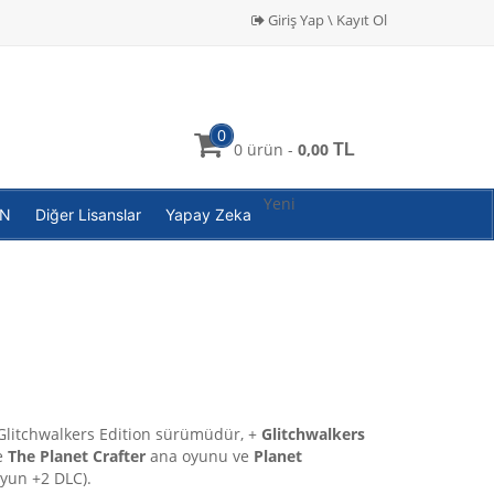
Giriş Yap \ Kayıt Ol
0
0 ürün -
0,00
TL
Yeni
PN
Diğer Lisanslar
Yapay Zeka
Glitchwalkers Edition sürümüdür, +
Glitchwalkers
e
The Planet Crafter
ana oyunu ve
Planet
yun +2 DLC).