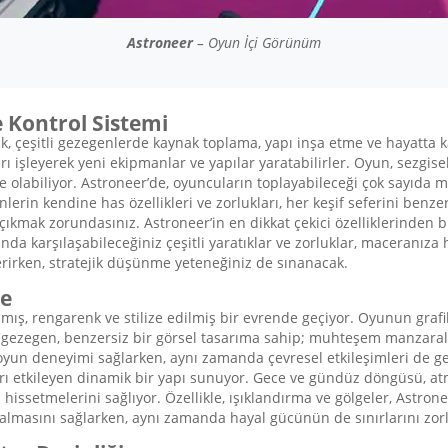
Astroneer
– Oyun İçi Görünüm
 Kontrol Sistemi
, çeşitli gezegenlerde kaynak toplama, yapı inşa etme ve hayatta ka
rı işleyerek yeni ekipmanlar ve yapılar yaratabilirler. Oyun, sezgisel 
te olabiliyor. Astroneer’de, oyuncuların toplayabileceği çok sayıd
enlerin kendine has özellikleri ve zorlukları, her keşif seferini ben
a çıkmak zorundasınız. Astroneer’in en dikkat çekici özelliklerinden b
asında karşılaşabileceğiniz çeşitli yaratıklar ve zorluklar, maceranız
erirken, stratejik düşünme yeteneğiniz de sınanacak.
te
mış, rengarenk ve stilize edilmiş bir evrende geçiyor. Oyunun grafikl
gezegen, benzersiz bir görsel tasarıma sahip; muhteşem manzaralar, d
 oyun deneyimi sağlarken, aynı zamanda çevresel etkileşimleri de ge
ları etkileyen dinamik bir yapı sunuyor. Gece ve gündüz döngüsü, atm
 hissetmelerini sağlıyor. Özellikle, ışıklandırma ve gölgeler, Astron
if almasını sağlarken, aynı zamanda hayal gücünün de sınırlarını zo