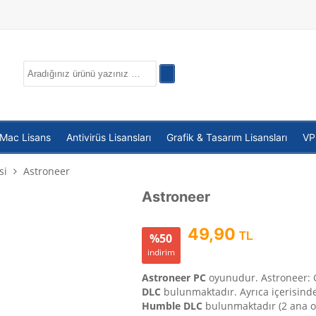
 Mac Lisans
Antivirüs Lisansları
Grafik & Tasarım Lisansları
V
si
Astroneer
Astroneer
49,90
TL
%50
indirim
Astroneer PC
oyunudur. Astroneer: 
DLC
bulunmaktadır. Ayrıca içerisind
Humble DLC
bulunmaktadır (2 ana o