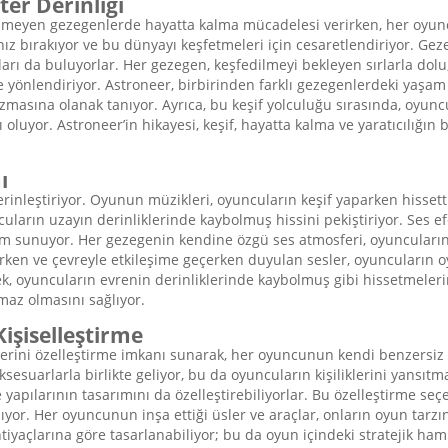
er Derinliği
linmeyen gezegenlerde hayatta kalma mücadelesi verirken, her oyu
z bırakıyor ve bu dünyayı keşfetmeleri için cesaretlendiriyor. Geze
arı da buluyorlar. Her gezegen, keşfedilmeyi bekleyen sırlarla dolu
önlendiriyor. Astroneer, birbirinden farklı gezegenlerdeki yaşam form
masına olanak tanıyor. Ayrıca, bu keşif yolculuğu sırasında, oyuncul
 oluyor. Astroneer’in hikayesi, keşif, hayatta kalma ve yaratıcılığın
ı
inleştiriyor. Oyunun müzikleri, oyuncuların keşif yaparken hissetti
ların uzayın derinliklerinde kaybolmuş hissini pekiştiriyor. Ses efe
m sunuyor. Her gezegenin kendine özgü ses atmosferi, oyuncuların 
nırken ve çevreyle etkileşime geçerken duyulan sesler, oyuncuların 
rek, oyuncuların evrenin derinliklerinde kaybolmuş gibi hissetmeler
maz olmasını sağlıyor.
işiselleştirme
slerini özelleştirme imkanı sunarak, her oyuncunun kendi benzersiz
ksesuarlarla birlikte geliyor, bu da oyuncuların kişiliklerini yansıtma
 yapılarının tasarımını da özelleştirebiliyorlar. Bu özelleştirme seç
yor. Her oyuncunun inşa ettiği üsler ve araçlar, onların oyun tarzını 
htiyaçlarına göre tasarlanabiliyor; bu da oyun içindeki stratejik haml