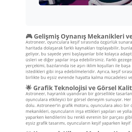
🎮 Gelişmiş Oynanış Mekanikleri ve
Astroneer, oyunculara keşif sırasında özgürlük sunarak
haritada dolaşarak farklı kaynakları toplayabilir, bunla
geliyor, bu sayede yeni başlayanlar bile kolayca adap
üsleri ve diğer yapılar inşa edebilirsiniz. Farklı gezeg
yerçekimi, bazılarında ise aşırı iklim koşulları ile baş
istedikleri gibi inşa edebilmeleridir. Ayrıca, keşif sır
birlikte bu eşsiz evrende hayatta kalma mücadelesi v
🌟 Grafik Teknolojisi ve Görsel Kali
Astroneer, hayranlık uyandıran bir görsellikle tasarlan
oyunculara etkileyici bir görsel deneyim sunuyor. Her 
dolu. Astroneer’in grafik motoru, oyunculara akıcı bir
mekanikleri, oyuncuların inşa ettikleri yapıları ve yol
yaparken kendilerini bu renkli evrenin bir parçası gibi
eşsiz grafik tasarımı, oyuncuların keşif yaparken key