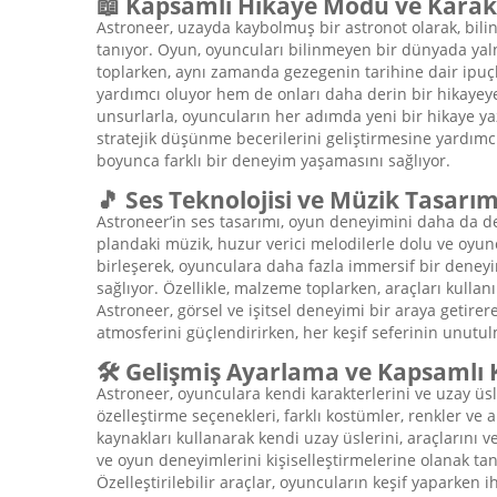
📖 Kapsamlı Hikaye Modu ve Karakt
Astroneer, uzayda kaybolmuş bir astronot olarak, bi
tanıyor. Oyun, oyuncuları bilinmeyen bir dünyada yalnı
toplarken, aynı zamanda gezegenin tarihine dair ipuçl
yardımcı oluyor hem de onları daha derin bir hikayeye y
unsurlarla, oyuncuların her adımda yeni bir hikaye yaz
stratejik düşünme becerilerini geliştirmesine yardımcı
boyunca farklı bir deneyim yaşamasını sağlıyor.
🎵 Ses Teknolojisi ve Müzik Tasarım
Astroneer’in ses tasarımı, oyun deneyimini daha da der
plandaki müzik, huzur verici melodilerle dolu ve oyuncu
birleşerek, oyunculara daha fazla immersif bir deneyi
sağlıyor. Özellikle, malzeme toplarken, araçları kulla
Astroneer, görsel ve işitsel deneyimi bir araya getire
atmosferini güçlendirirken, her keşif seferinin unutul
🛠️ Gelişmiş Ayarlama ve Kapsamlı K
Astroneer, oyunculara kendi karakterlerini ve uzay ü
özelleştirme seçenekleri, farklı kostümler, renkler ve a
kaynakları kullanarak kendi uzay üslerini, araçlarını ve
ve oyun deneyimlerini kişiselleştirmelerine olanak tanı
Özelleştirilebilir araçlar, oyuncuların keşif yaparken i