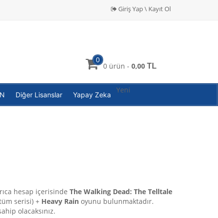
Giriş Yap \ Kayıt Ol
0
0 ürün -
0,00
TL
Yeni
PN
Diğer Lisanslar
Yapay Zeka
ıca hesap içerisinde
The Walking Dead: The Telltale
üm serisi) +
Heavy Rain
oyunu bulunmaktadır.
ahip olacaksınız.