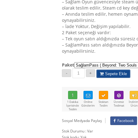
– Sağlam Oyun güvencesiyle steam 
olarak teslim edilir, Steam cd key deği
– Anında teslim edilir, hemen oynam
oynayabilirsiniz.
– İade Yoktur, Değişim yapılabilir.
2 Paket seçeneği vardır:
– Tek oyun satın aldığınızda süresiz
– SağlamPass satın aldığınızda Beyon
oynayabilirsiniz.
Paket
Sepete Ekle
1
1 Dakika
Online
Stoktan
Ücretsiz
İndirim
İçerisinde
Gönderim
Teslim
Teslimat
Ürün
Teslim
Sosyal Medyada Paylaş
Facebook
Stok Durumu : Var
Stok kodu:
Yok