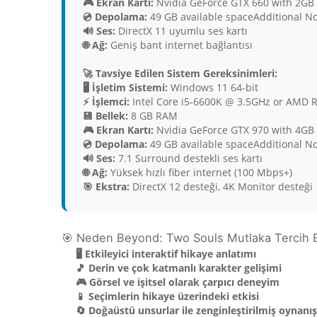
🎮 Ekran Kartı:
Nvidia GeForce GTX 660 with 2G
💿 Depolama:
49 GB available spaceAdditional No
🔊 Ses:
DirectX 11 uyumlu ses kartı
🌐 Ağ:
Geniş bant internet bağlantısı
🚀 Tavsiye Edilen Sistem Gereksinimleri:
🖥️ İşletim Sistemi:
Windows 11 64-bit
⚡ İşlemci:
Intel Core i5-6600K @ 3.5GHz or AMD 
💾 Bellek:
8 GB RAM
🎮 Ekran Kartı:
Nvidia GeForce GTX 970 with 4G
💿 Depolama:
49 GB available spaceAdditional No
🔊 Ses:
7.1 Surround destekli ses kartı
🌐 Ağ:
Yüksek hızlı fiber internet (100 Mbps+)
🎯 Ekstra:
DirectX 12 desteği, 4K Monitor desteği
🎯 Neden Beyond: Two Souls Mutlaka Tercih E
🖥️ Etkileyici interaktif hikaye anlatımı
🎵 Derin ve çok katmanlı karakter gelişimi
🎮 Görsel ve işitsel olarak çarpıcı deneyim
📱 Seçimlerin hikaye üzerindeki etkisi
🔄 Doğaüstü unsurlar ile zenginleştirilmiş oynanış