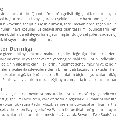
te
im sunmaktadır. Quantic Dream’in geliştirdiği grafik motoru, oyun d
l bağ kurmasını kolaylaştıracak şekilde özenle hazırlanmıştır. Jodie
di hikayesine sahiptir. Oyun dünyası, farklı mekanlarda geçen bölüm
üleri, hava koşulları ve detaylı arka plan tasarımı, oyuncuların ke
erek daha da etkileyici hale getirilmiştir. Bu görsel şölen, sadece
hikayenin derinliğini artırır.
er Derinliği
e gizemli hikayesini anlatmaktadır. Jodie, doğduğundan beri Aiden ad
na yardım etme veya zarar verme yeteneğine sahiptir. Oyun, Jodie’n
die’nin ailesiyle olan ilişkilerini, hükümet deneyimlerini ve kend
çimler aracılığıyla izleyicilere derin bir empati kazandırmaktadır. 
noktalarını gözler önüne serer. Bu anlatım biçimi, oyuncuları hikâye
 Souls, yalnızca bir macera değil, aynı zamanda insan ruhunun karma
ı
a etkileyici bir deneyim sunmaktadır. Oyun, atmosferi güçlendiren 
settiği gerilimi artırırken, karakterlerin duygusal durumlarını yan
ve yoğunluk katmaktadır. Müzik, sahnelerin duygusal ağırlığını artı
ekicidir; Ellen Page (Jodie) ve Willem Dafoe (Nathan) gibi ünlü oy
ar, oyuncuların her anı hissetmesini sağlayarak, Beyond: Two Souls’