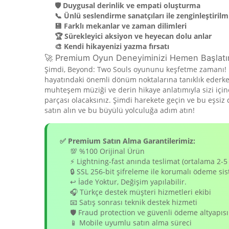
🛡️ Duygusal derinlik ve empati oluşturma
📞 Ünlü seslendirme sanatçıları ile zenginleştirilm
💾 Farklı mekanlar ve zaman dilimleri
🏆 Sürekleyici aksiyon ve heyecan dolu anlar
🎨 Kendi hikayenizi yazma fırsatı
🚀 Premium Oyun Deneyiminizi Hemen Başlatı
Şimdi, Beyond: Two Souls oyununu keşfetme zamanı! Bu
hayatındaki önemli dönüm noktalarına tanıklık ederken,
muhteşem müziği ve derin hikaye anlatımıyla sizi içine
parçası olacaksınız. Şimdi harekete geçin ve bu eşs
satın alın ve bu büyülü yolculuğa adım atın!
✅ Premium Satın Alma Garantilerimiz:
💯 %100 Orijinal Ürün
⚡ Lightning-fast anında teslimat (ortalama 2-5
🔒 SSL 256-bit şifreleme ile korumalı ödeme si
↩️ İade Yoktur, Değişim yapılabilir.
🎧 Türkçe destek müşteri hizmetleri ekibi
📧 Satış sonrası teknik destek hizmeti
🛡️ Fraud protection ve güvenli ödeme altyapısı
📱 Mobile uyumlu satın alma süreci