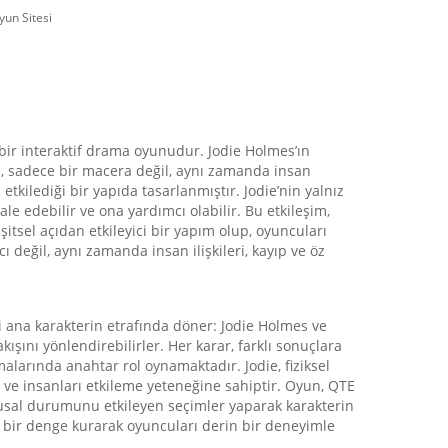
yun Sitesi
bir interaktif drama oyunudur. Jodie Holmes’ın
un, sadece bir macera değil, aynı zamanda insan
tkilediği bir yapıda tasarlanmıştır. Jodie’nin yalnız
le edebilir ve ona yardımcı olabilir. Bu etkileşim,
itsel açıdan etkileyici bir yapım olup, oyuncuları
değil, aynı zamanda insan ilişkileri, kayıp ve öz
ki ana karakterin etrafında döner: Jodie Holmes ve
şını yönlendirebilirler. Her karar, farklı sonuçlara
şmalarında anahtar rol oynamaktadır. Jodie, fiziksel
e ve insanları etkileme yeteneğine sahiptir. Oyun, QTE
ygusal durumunu etkileyen seçimler yaparak karakterin
l bir denge kurarak oyuncuları derin bir deneyimle