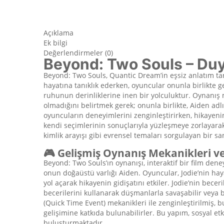
Açıklama
Ek bilgi
Değerlendirmeler (0)
Beyond: Two Souls – Duyg
Beyond: Two Souls, Quantic Dream’in eşsiz anlatım tar
hayatına tanıklık ederken, oyuncular onunla birlikte 
ruhunun derinliklerine inen bir yolculuktur. Oynanış m
olmadığını belirtmek gerek; onunla birlikte, Aiden adlı
oyuncuların deneyimlerini zenginleştirirken, hikayenin
kendi seçimlerinin sonuçlarıyla yüzleşmeye zorlayarak 
kimlik arayışı gibi evrensel temaları sorgulayan bir sa
🎮 Gelişmiş Oynanış Mekanikleri ve
Beyond: Two Souls’ın oynanışı, interaktif bir film den
onun doğaüstü varlığı Aiden. Oyuncular, Jodie’nin haya
yol açarak hikayenin gidişatını etkiler. Jodie’nin becer
becerilerini kullanarak düşmanlarla savaşabilir veya b
(Quick Time Event) mekanikleri ile zenginleştirilmiş,
gelişimine katkıda bulunabilirler. Bu yapım, sosyal e
buluşturmaktadır.