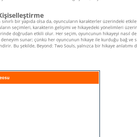
işiselleştirme
ınırlı bir yapıda olsa da, oyuncuların karakterler üzerindeki etkile
ın seçimleri, karakterin gelişimi ve hikayedeki yönelimleri üzerin
 üzerinde doğrudan etkili olur. Her seçim, oyuncunun hikayeyi nasıl d
bir deneyim sunar; çünkü her oyuncunun hikaye ile kurduğu bağ ve seç
irir. Bu şekilde, Beyond: Two Souls, yalnızca bir hikaye anlatımı d
eosu