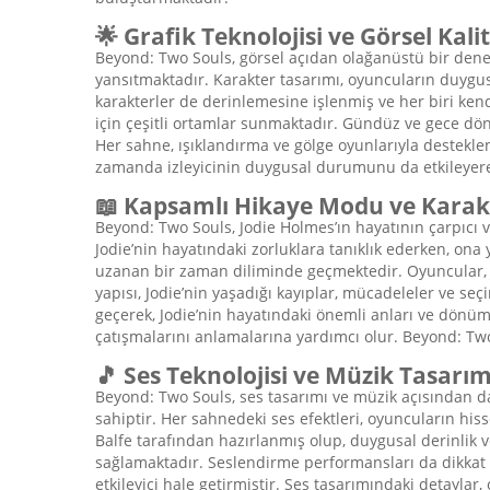
🌟 Grafik Teknolojisi ve Görsel Kali
Beyond: Two Souls, görsel açıdan olağanüstü bir deney
yansıtmaktadır. Karakter tasarımı, oyuncuların duygusa
karakterler de derinlemesine işlenmiş ve her biri ken
için çeşitli ortamlar sunmaktadır. Gündüz ve gece döng
Her sahne, ışıklandırma ve gölge oyunlarıyla desteklen
zamanda izleyicinin duygusal durumunu da etkileyerek 
📖 Kapsamlı Hikaye Modu ve Karakt
Beyond: Two Souls, Jodie Holmes’ın hayatının çarpıcı v
Jodie’nin hayatındaki zorluklara tanıklık ederken, o
uzanan bir zaman diliminde geçmektedir. Oyuncular, Jo
yapısı, Jodie’nin yaşadığı kayıplar, mücadeleler ve se
geçerek, Jodie’nin hayatındaki önemli anları ve dönüm 
çatışmalarını anlamalarına yardımcı olur. Beyond: Two
🎵 Ses Teknolojisi ve Müzik Tasarım
Beyond: Two Souls, ses tasarımı ve müzik açısından d
sahiptir. Her sahnedeki ses efektleri, oyuncuların his
Balfe tarafından hazırlanmış olup, duygusal derinlik 
sağlamaktadır. Seslendirme performansları da dikkat ç
etkileyici hale getirmiştir. Ses tasarımındaki detayl