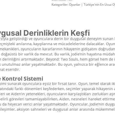
Kategoriler:
Oyunlar | Türkiye'nin En Ucuz O
usal Derinliklerin Keşfi
zıyla geliştirdiği ve oyunculara derin bir duygusal deneyim sunan 
geçmişteki anılarına, kayıplarına ve mücadelelerine dalacaklar. Oy
ekanikleri, oyuncuların kararlarının hikayenin gidişatını doğrudan e
 doğaüstü bir varlık da mevcut. Bu varlık, Jodie’nin hayatına müdaha
 derinliğini artırmaktadır. Beyond: Two Souls, hem görsel hem de iş
unutulmaz anlar yaşatmaktadır. Bu oyun, yalnızca bir eğlence aracı 
nat eseridir.
 Kontrol Sistemi
eyimi sunarak oyunculara eşsiz bir fırsat tanır. Oyun, temel olarak i
tındaki farklı dönemleri keşfederken, seçimler yaparak hikayenin akı
ileri ve Aiden’ın yetenekleri, oyuncuların karşılaştıkları zorlukları a
elirli görevleri tamamlayabilirken, Aiden, nesneleri hareket ettirm
 bu da heyecan verici anlar yaşatmaktadır. Oyuncular, Jodie’nin du
tkileşimler, aksiyon sahneleri ve duygusal anlar arasında mükemme