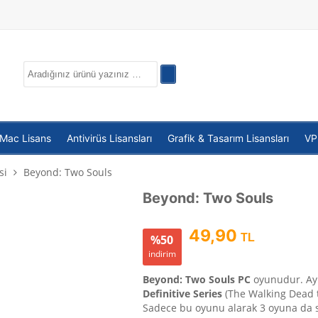
 Mac Lisans
Antivirüs Lisansları
Grafik & Tasarım Lisansları
V
si
Beyond: Two Souls
Beyond: Two Souls
49,90
TL
%50
indirim
Beyond: Two Souls PC
oyunudur. Ayr
Definitive Series
(The Walking Dead t
Sadece bu oyunu alarak 3 oyuna da s