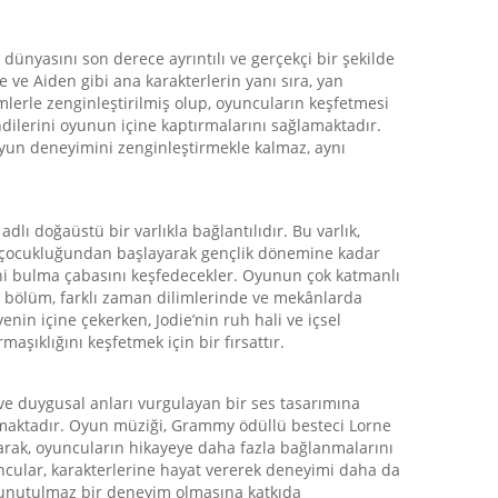
ünyasını son derece ayrıntılı ve gerçekçi bir şekilde
 ve Aiden gibi ana karakterlerin yanı sıra, yan
lerle zenginleştirilmiş olup, oyuncuların keşfetmesi
ndilerini oyunun içine kaptırmalarını sağlamaktadır.
 oyun deneyimini zenginleştirmekle kalmaz, aynı
lı doğaüstü bir varlıkla bağlantılıdır. Bu varlık,
in çocukluğundan başlayarak gençlik dönemine kadar
ini bulma çabasını keşfedecekler. Oyunun çok katmanlı
Her bölüm, farklı zaman dilimlerinde ve mekânlarda
nin içine çekerken, Jodie’nin ruh hali ve içsel
şıklığını keşfetmek için bir fırsattır.
ve duygusal anları vurgulayan bir ses tasarımına
sıtmaktadır. Oyun müziği, Grammy ödüllü besteci Lorne
rarak, oyuncuların hikayeye daha fazla bağlanmalarını
uncular, karakterlerine hayat vererek deneyimi daha da
ın unutulmaz bir deneyim olmasına katkıda