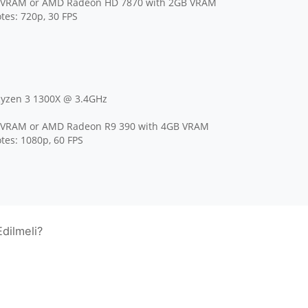
B VRAM or AMD Radeon HD 7870 with 2GB VRAM
tes: 720p, 30 FPS
Ryzen 3 1300X @ 3.4GHz
B VRAM or AMD Radeon R9 390 with 4GB VRAM
tes: 1080p, 60 FPS
dilmeli?