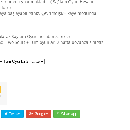
üzerinden oynanmaktadır. ( Sağlam Oyun Hesabı
ldir.)
aya başlayabilirsiniz. Çevrimdışı/Hikaye modunda
 olarak Sağlam Oyun hesabınıza eklenir.
d: Two Souls + Tüm oyunları 2 hafta boyunca sınırsız
li
Twitter
Google+
Whatsapp