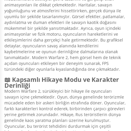
animasyonları ile dikkat çekmektedir. Haritalar, savaşın
yoğunluğunu ve atmosferini hissettirirken, gerçek dünya ile
uyumlu bir şekilde tasarlanmıştır. Görsel efektler, patlamalar,
aydınlatma ve duman efektleri ile savaşın kaotik doğasını
mükemmel bir şekilde yansıtmaktadır. Ayrıca, oyun içindeki
animasyonlar ve fizik motoru, oyuncuların hareketlerini ve
etkileşimlerini daha gerçekçi hale getirmektedir. Bu grafiksel
detaylar, oyuncuların savaş alanında kendilerini
kaybetmelerine ve oyunun derinliğine dalmalarına olanak
tanımaktadır. Modern Warfare 2, hem görsel hem de teknik
açıdan oyuncuları etkileyen bir deneyim sunarak, FPS
türündeki diğer oyunlarla kıyaslandığında öne çıkmaktadır.
📖 Kapsamlı Hikaye Modu ve Karakter
Derinliği
Modern Warfare 2, sürükleyici bir hikaye ile oyuncuları
savaşın içine çekmektedir. Oyun, dünya genelinde terörizmle
mücadele eden bir askeri birliğin etrafında döner. Oyuncular,
farklı karakterleri kontrol ederek, birbirinden çarpıcı görevleri
yerine getirmek zorundadır. Hikaye, Rus teröristlerin dünya
genelinde kaos yaratma planları üzerine kurulmuştur.
Oyuncular, bu terörist tehdidini durdurmak için çeşitli