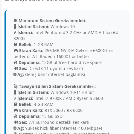
⚙️ Minimum Sistem Gereksinimleri:
🖥️ İşletim Sistemi:
Windows 10
⚡ İşlemci:
Intel Pentium 4 3.2 GHz or AMD Athlon 64
3200+
💾 Bellek:
1 GB RAM
🎮 Ekran Kartı:
256 MB NVIDIA GeForce 6600GT or
better or ATI Radeon 1600XT or better
💿 Depolama:
12GB of free hard drive space
🔊 Ses:
DirectX 11 uyumlu ses kartı
🌐 Ağ:
Geniş bant internet bağlantısı
🚀 Tavsiye Edilen Sistem Gereksinimleri:
🖥️ İşletim Sistemi:
Windows 10/11 64-bit
⚡ İşlemci:
Intel i7-9700K / AMD Ryzen 5 3600
💾 Bellek:
4 GB RAM
🎮 Ekran Kartı:
RTX 3060 / RX 6600
💿 Depolama:
15 GB SSD
🔊 Ses:
7.1 Surround destekli ses kartı
🌐 Ağ:
Yüksek hızlı fiber internet (100 Mbps+)