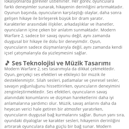
lokasyonlarda görevler üstlenirler. Her görev, oyunculara
farklı deneyimler sunarak, hikayenin derinliğini artırmaktadır.
Oyunun başında, oyuncuların karşılaştığı olaylar, daha sonra
gelişen hikaye ile birleşerek büyük bir dram yaratır.
Karakterler arasındaki ilişkiler, arkadaşlıklar ve ihanetler,
oyuncuların içine çeken bir anlatım sunmaktadır. Modern
Warfare 2, sadece bir savaş oyunu değil, aynı zamanda
duygusal bir hikaye ile dolu bir deneyimdir. Oyun,
oyuncuların sadece düşmanlarıyla değil, aynı zamanda kendi
içsel çatışmalarıyla da yüzleşmesini sağlar.
🎵 Ses Teknolojisi ve Müzik Tasarımı
Modern Warfare 2, ses tasarımıyla da dikkat çekmektedir.
Oyun, gerçekçi ses efektleri ve etkileyici bir müzik ile
desteklenmiştir. Silah sesleri, patlamalar ve çevresel sesler,
savaşın yoğunluğunu hissettirirken, oyuncuların deneyimini
zenginleştirmektedir. Ses efektleri, oyuncuların savaş
alanındaki konumlarını ve düşman hareketlerini daha iyi
anlamalarına yardımcı olur. Müzik, savaş anlarını daha da
heyecan verici hale getiren bir atmosfer yaratırken,
oyuncuların duygusal bağ kurmalarını sağlar. Bunun yanı sıra,
oyundaki diyaloglar ve karakter sesleri, hikayenin derinliğini
artırarak oyunculara daha güçlü bir bağ sunar. Modern