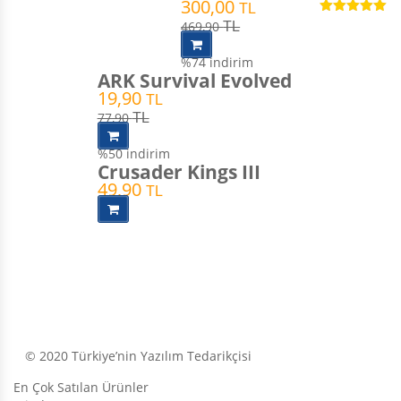
300,00
TL
5 üzerinden
469,90
TL
5.00
oy aldı
%74
indirim
ARK Survival Evolved
19,90
TL
77,90
TL
%50
indirim
Crusader Kings III
49,90
TL
© 2020 Türkiye’nin Yazılım Tedarikçisi
En Çok Satılan Ürünler