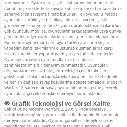
sunmaktadır. Oyuncular, çeşitli silahlar ve donanımlar ile
donatılmış karakterlerle savaşa katılırken, farklı haritalarda ve
senaryolarda savaşma fırsatı bulurlar. Tek oyunculu modda,
oyuncular sürükleyici bir hikaye ile karşılaşırken, çeşitli
görevler ve senaryolar ile aksiyonu doruk noktasına çıkarırlar.
Çok oyunculu mod ise, oyuncuların arkadaşlarıyla veya dünya
genelinden diğer oyuncularla rekabet etmesine olanak tanır.
Bu modda, oyuncular farklı oyun türleri arasında seçim
yapabilir, kendi takımlarını oluşturup düşmanlarına karşı
stratejik hamleler yaparak galibiyet için mücadele ederler.
Oyun ayrıca, çeşitli oyun modları ve haritalarla
zenginleştirilmiş bir deneyim sunmaktadır. Oyuncular,
düşmanlarını etkisiz hale getirmek için çeşitli taktikler
geliştirebilir, takım arkadaşlarıyla koordineli hareket edebilir
ve her an değişen savaş koşullarına adapte olmalıdır. Modern
Warfare 2, sadece bir savaş oyunu olmanın ötesine geçerek,
oyunculara gerçek bir askeri deneyim sunmaktadır.
🌟 Grafik Teknolojisi ve Görsel Kalite
Call of Duty: Modern Warfare 2, 2009 yılında piyasaya
sürülmesine rağmen, grafik kalitesi ile dönemin ötesinde bir
deneyim sunmaktadır. Oyunun görselleri, detaylı karakter
modellemeleri, etkileyici çevre tasarımı ve gerçekçi silah