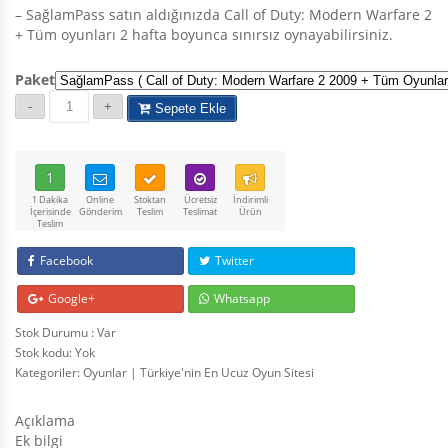
– SağlamPass satın aldığınızda Call of Duty: Modern Warfare 2
+ Tüm oyunları 2 hafta boyunca sınırsız oynayabilirsiniz.
Paket
Sepete Ekle
1
1 Dakika
Online
Stoktan
Ücretsiz
İndirimli
İçerisinde
Gönderim
Teslim
Teslimat
Ürün
Teslim
Facebook
Twitter
Google+
Whatsapp
Stok Durumu : Var
Stok kodu:
Yok
Kategoriler:
Oyunlar | Türkiye'nin En Ucuz Oyun Sitesi
Açıklama
Ek bilgi