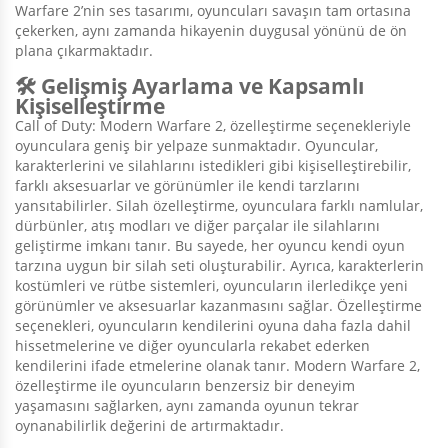
Warfare 2’nin ses tasarımı, oyuncuları savaşın tam ortasına
çekerken, aynı zamanda hikayenin duygusal yönünü de ön
plana çıkarmaktadır.
🛠️ Gelişmiş Ayarlama ve Kapsamlı
Kişiselleştirme
Call of Duty: Modern Warfare 2, özelleştirme seçenekleriyle
oyunculara geniş bir yelpaze sunmaktadır. Oyuncular,
karakterlerini ve silahlarını istedikleri gibi kişiselleştirebilir,
farklı aksesuarlar ve görünümler ile kendi tarzlarını
yansıtabilirler. Silah özelleştirme, oyunculara farklı namlular,
dürbünler, atış modları ve diğer parçalar ile silahlarını
geliştirme imkanı tanır. Bu sayede, her oyuncu kendi oyun
tarzına uygun bir silah seti oluşturabilir. Ayrıca, karakterlerin
kostümleri ve rütbe sistemleri, oyuncuların ilerledikçe yeni
görünümler ve aksesuarlar kazanmasını sağlar. Özelleştirme
seçenekleri, oyuncuların kendilerini oyuna daha fazla dahil
hissetmelerine ve diğer oyuncularla rekabet ederken
kendilerini ifade etmelerine olanak tanır. Modern Warfare 2,
özelleştirme ile oyuncuların benzersiz bir deneyim
yaşamasını sağlarken, aynı zamanda oyunun tekrar
oynanabilirlik değerini de artırmaktadır.