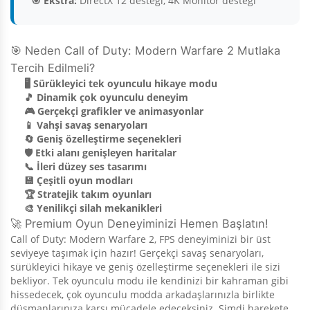
🎯 Ekstra:
DirectX 12 desteği, 4K Monitor desteği
🎯 Neden Call of Duty: Modern Warfare 2 Mutlaka
Tercih Edilmeli?
🖥️ Sürükleyici tek oyunculu hikaye modu
🎵 Dinamik çok oyunculu deneyim
🎮 Gerçekçi grafikler ve animasyonlar
📱 Vahşi savaş senaryoları
🔄 Geniş özelleştirme seçenekleri
🛡️ Etki alanı genişleyen haritalar
📞 İleri düzey ses tasarımı
💾 Çeşitli oyun modları
🏆 Stratejik takım oyunları
🎨 Yenilikçi silah mekanikleri
🚀 Premium Oyun Deneyiminizi Hemen Başlatın!
Call of Duty: Modern Warfare 2, FPS deneyiminizi bir üst
seviyeye taşımak için hazır! Gerçekçi savaş senaryoları,
sürükleyici hikaye ve geniş özelleştirme seçenekleri ile sizi
bekliyor. Tek oyunculu modu ile kendinizi bir kahraman gibi
hissedecek, çok oyunculu modda arkadaşlarınızla birlikte
düşmanlarınıza karşı mücadele edeceksiniz. Şimdi harekete