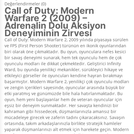
Değerlendirmeler (0)
Call of Duty: Modern
Warfare 2 (2009) –
Adrenalin Dolu Aksiyon
Deneyiminin Zirvesi
Call of Duty: Modern Warfare 2, 2009 yılında piyasaya sürülen
ve FPS (First Person Shooter) türünün en ikonik oyunlarından
biri olarak öne çıkmaktadır. Bu oyun, oyunculara nefes kesici
bir savaş deneyimi sunarak, hem tek oyunculu hem de çok
oyunculu modları ile dikkat çekmektedir. Geliştirici Infinity
Ward, bu oyunda yenilikçi mekanikler, sürükleyici hikaye ve
etkileyici görseller ile oyuncuları kendine hayran bırakmayı
başarmıştır. Modern Warfare 2, yenilikçi çok oyunculu modları
ve zengin içerikleri sayesinde, oyuncular arasında büyük bir
etki yaratmış ve günümüzde bile hala hatırlanmaktadır. Bu
oyun, hem yeni başlayanlar hem de veteran oyuncular için
eşsiz bir deneyim sunmaktadır. Her savaşta kendinizi bir
kahraman gibi hissedecek, düşmanlarınızla amansız bir
mücadeleye girecek ve zaferin tadını çıkaracaksınız. Savaşın
ortasında, takım arkadaşlarınızla birlikte stratejik hamleler
yaparak düşmanlarınızı alt etmek için harekete geçin. Modern