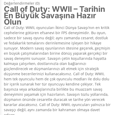
Değerlendirmeler (0)
Call of Duty: WWII – Tarihin
En Büyük Savaşına Hazır
Olun
Call of Duty: WWII, oyuncuları İkinci Dünya Savaşı’nın en kritik
cephelerine götüren efsanevi bir FPS deneyimidir. Bu oyun,
sadece bir savaş oyunu değil; aynı zamanda cesaret, dostluk
ve fedakarlık temalarını derinlemesine işleyen bir hikaye
sunuyor. Modern savaş oyunlarının ötesine geçerek, geçmişin
en büyük çatışmalarından birine dönüş yaparak gerçekçi bir
savaş deneyimi sunuyor. Savaşın çetin koşullarında hayatta
kalmaya çalışırken, dostlarınızla olan bağlarınızı
güçlendirecek ve düşmanlarınızı alt etmek için stratejik
düşünme becerilerinizi kullanacaksınız. Call of Duty: WWII,
hem tek oyunculu hem de çok oyunculu modları ile dolu dolu
bir içerik sunarak her tür oyuncuyu kendine çekiyor. Tek
başınıza veya arkadaşlarınızla birlikte bu muazzam savaş
deneyimini yaşamak için hazırlanın. Savaşın tozlu yollarında,
düşmanın önünde cesaretle duracak ve tarihe yön verecek
kararlar alacaksınız. Call of Duty: WWII, oyuncuları yalnızca bir
savaşçı değil, aynı zamanda bir kahraman olmaya davet
ediyor.