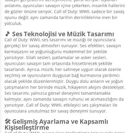
anlatımı, oyuncuları savaşın içine çekerken, insanlık hallerini
de gözler önüne seriyor. Call of Duty: WWII, sadece bir savaş
oyunu değil; aynı zamanda tarihin derinliklerine inen bir
yolculuk.
🎵 Ses Teknolojisi ve Müzik Tasarımı
Call of Duty: WWII, ses tasarımı ve müziği ile oyunculara
gerçekçi bir savaş atmosferi sunuyor. Ses efektleri, savaşın
karmaşasını ve yoğunluğunu mükemmel bir şekilde
yansıtıyor. Silah sesleri, patlamalar ve asker sesleri,
oyuncuları savaşın tam ortasında hissettirecek şekilde
tasarlandı. Ayrıca, müzik, her sahneye uygun olarak özenle
seçilmiş ve oyuncuların duygusal bağ kurmasına yardımcı
olacak şekilde düzenlenmiştir. Duygu dolu anların ve yoğun
çatışmaların her birinde müzik, hikayenin akışını destekliyor.
Ses tasarımı, yalnızca görsel deneyimi tamamlamakla
kalmıyor, aynı zamanda savaşın ruhunu ve acımasızlığını da
yansıtıyor. Call of Duty: WWII, etkileyici ses çalışmaları ile
oyunculara unutulmaz bir savaş deneyimi sunuyor.
🛠️ Gelişmiş Ayarlama ve Kapsamlı
Kişiselleştirme