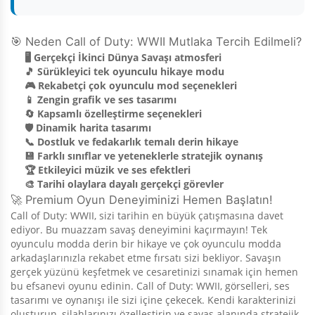
🎯 Neden Call of Duty: WWII Mutlaka Tercih Edilmeli?
🖥️ Gerçekçi İkinci Dünya Savaşı atmosferi
🎵 Sürükleyici tek oyunculu hikaye modu
🎮 Rekabetçi çok oyunculu mod seçenekleri
📱 Zengin grafik ve ses tasarımı
🔄 Kapsamlı özelleştirme seçenekleri
🛡️ Dinamik harita tasarımı
📞 Dostluk ve fedakarlık temalı derin hikaye
💾 Farklı sınıflar ve yeteneklerle stratejik oynanış
🏆 Etkileyici müzik ve ses efektleri
🎨 Tarihi olaylara dayalı gerçekçi görevler
🚀 Premium Oyun Deneyiminizi Hemen Başlatın!
Call of Duty: WWII, sizi tarihin en büyük çatışmasına davet
ediyor. Bu muazzam savaş deneyimini kaçırmayın! Tek
oyunculu modda derin bir hikaye ve çok oyunculu modda
arkadaşlarınızla rekabet etme fırsatı sizi bekliyor. Savaşın
gerçek yüzünü keşfetmek ve cesaretinizi sınamak için hemen
bu efsanevi oyunu edinin. Call of Duty: WWII, görselleri, ses
tasarımı ve oynanışı ile sizi içine çekecek. Kendi karakterinizi
oluşturun, silahlarınızı özelleştirin ve savaş alanında stratejik