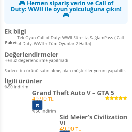
🎮 Hemen sipariş verin ve Call of
Duty: WWII ile oyun yolculuğuna çıkın!
🎮
Ek bilgi
Tek Oyun Call of Duty: WWII Süresiz, SağlamPass ( Call
Paket
of Duty: WWII + Tüm Oyunlar 2 Hafta)
Değerlendirmeler
Henüz değerlendirme yapılmadı.
Sadece bu ürünü satın almış olan müşteriler yorum yapabilir.
İlgili ürünler
%50
indirim
Grand Theft Auto V – GTA 5
49,90
TL
5 üzerinden
4.90
oy aldı
%50
indirim
Sid Meier’s Civilization
VI
49,90
TL