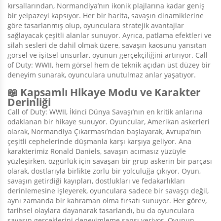
kırsallarından, Normandiya’nın ikonik plajlarına kadar geniş
bir yelpazeyi kapsıyor. Her bir harita, savaşın dinamiklerine
göre tasarlanmış olup, oyunculara stratejik avantajlar
sağlayacak çeşitli alanlar sunuyor. Ayrıca, patlama efektleri ve
silah sesleri de dahil olmak üzere, savaşın kaosunu yansıtan
görsel ve işitsel unsurlar, oyunun gerçekçiliğini artırıyor. Call
of Duty: WWII, hem görsel hem de teknik açıdan üst düzey bir
deneyim sunarak, oyunculara unutulmaz anlar yaşatıyor.
📖 Kapsamlı Hikaye Modu ve Karakter
Derinliği
Call of Duty: WWII, İkinci Dünya Savaşı’nın en kritik anlarına
odaklanan bir hikaye sunuyor. Oyuncular, Amerikan askerleri
olarak, Normandiya Çıkarması’ndan başlayarak, Avrupa’nın
çeşitli cephelerinde düşmanla karşı karşıya geliyor. Ana
karakterimiz Ronald Daniels, savaşın acımasız yüzüyle
yüzleşirken, özgürlük için savaşan bir grup askerin bir parçası
olarak, dostlarıyla birlikte zorlu bir yolculuğa çıkıyor. Oyun,
savaşın getirdiği kayıpları, dostlukları ve fedakarlıkları
derinlemesine işleyerek, oyunculara sadece bir savaşçı değil,
aynı zamanda bir kahraman olma fırsatı sunuyor. Her görev,
tarihsel olaylara dayanarak tasarlandı, bu da oyunculara
savaşın gerçeklerini deneyimleme şansı veriyor. Oyunun