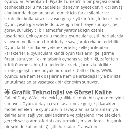
oyuncular, Amerikan 1. Piyade Tümeni’nin bir parçası olarak
cephedeki zorlu mücadeleleri deneyimleyecekler. Yıkıcı savaş
alanlarında düşmanları alt etmek için farklı silahlar ve
stratejiler kullanarak, savaşın gerçek yüzünü keşfedeceksiniz.
Oyun, çeşitli görevlerle dolu, zengin bir hikaye sunuyor; her
görev, sürükleyici bir atmosfer yaratmak için özenle
tasarlandı. Çok oyunculu modda, oyuncular çeşitli haritalarda
ve oyun modlarında birbirleriyle savaşarak rekabet edebilir.
Oyun, farklı sınıflar ve yeteneklerle kişiselleştirilebilen
karakterlerle, oyunculara kendi oyun tarzlarını geliştirme
fırsatı sunuyor. Takım tabanlı oynanış ve işbirliği, zafer için
kritik öneme sahip, bu nedenle arkadaşlarınızla birlikte
strateji geliştirmek büyük bir öncelik. Call of Duty: WWII,
oyunculara hem tek başlarına hem de arkadaşlarıyla birlikte
unutulmaz anlar yaşatacak bir deneyim sunuyor.
🌟 Grafik Teknolojisi ve Görsel Kalite
Call of Duty: WWII, etkileyici grafiklerle dolu bir oyun deneyimi
sunuyor. Oyun, detaylı çevre tasarımı ve gerçekçi karakter
modellemeleri ile oyuncuların savaş alanına tam anlamıyla
dalmalarını sağlıyor. Işıklandırma ve gölgelendirme efektleri,
gerçek savaş atmosferini oluşturmak için son derece başarılı
bir şekilde kullanıldı. Çeşitli haritalar, Fransa’nın