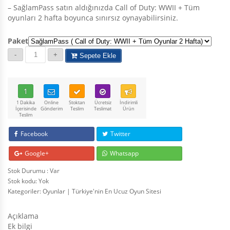
– SağlamPass satın aldığınızda Call of Duty: WWII + Tüm
oyunları 2 hafta boyunca sınırsız oynayabilirsiniz.
Paket
Sepete Ekle
1
1 Dakika
Online
Stoktan
Ücretsiz
İndirimli
İçerisinde
Gönderim
Teslim
Teslimat
Ürün
Teslim
Facebook
Twitter
Google+
Whatsapp
Stok Durumu : Var
Stok kodu:
Yok
Kategoriler:
Oyunlar | Türkiye'nin En Ucuz Oyun Sitesi
Açıklama
Ek bilgi