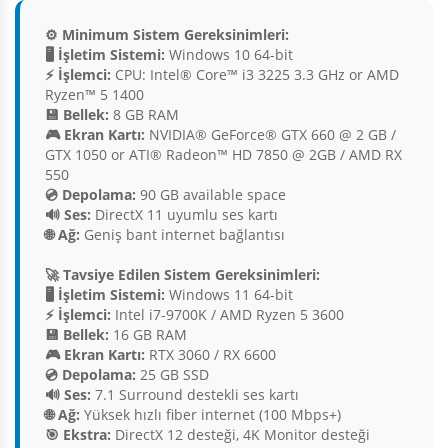
⚙️ Minimum Sistem Gereksinimleri:
🖥️ İşletim Sistemi:
Windows 10 64-bit
⚡ İşlemci:
CPU: Intel® Core™ i3 3225 3.3 GHz or AMD
Ryzen™ 5 1400
💾 Bellek:
8 GB RAM
🎮 Ekran Kartı:
NVIDIA® GeForce® GTX 660 @ 2 GB /
GTX 1050 or ATI® Radeon™ HD 7850 @ 2GB / AMD RX
550
💿 Depolama:
90 GB available space
🔊 Ses:
DirectX 11 uyumlu ses kartı
🌐 Ağ:
Geniş bant internet bağlantısı
🚀 Tavsiye Edilen Sistem Gereksinimleri:
🖥️ İşletim Sistemi:
Windows 11 64-bit
⚡ İşlemci:
Intel i7-9700K / AMD Ryzen 5 3600
💾 Bellek:
16 GB RAM
🎮 Ekran Kartı:
RTX 3060 / RX 6600
💿 Depolama:
25 GB SSD
🔊 Ses:
7.1 Surround destekli ses kartı
🌐 Ağ:
Yüksek hızlı fiber internet (100 Mbps+)
🎯 Ekstra:
DirectX 12 desteği, 4K Monitor desteği