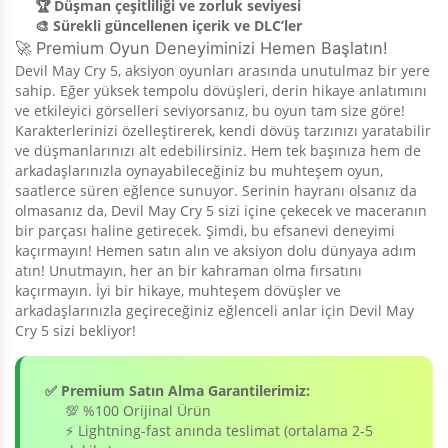
🏆 Düşman çeşitliliği ve zorluk seviyesi
🎨 Sürekli güncellenen içerik ve DLC’ler
🚀 Premium Oyun Deneyiminizi Hemen Başlatın!
Devil May Cry 5, aksiyon oyunları arasında unutulmaz bir yere
sahip. Eğer yüksek tempolu dövüşleri, derin hikaye anlatımını
ve etkileyici görselleri seviyorsanız, bu oyun tam size göre!
Karakterlerinizi özelleştirerek, kendi dövüş tarzınızı yaratabilir
ve düşmanlarınızı alt edebilirsiniz. Hem tek başınıza hem de
arkadaşlarınızla oynayabileceğiniz bu muhteşem oyun,
saatlerce süren eğlence sunuyor. Serinin hayranı olsanız da
olmasanız da, Devil May Cry 5 sizi içine çekecek ve maceranın
bir parçası haline getirecek. Şimdi, bu efsanevi deneyimi
kaçırmayın! Hemen satın alın ve aksiyon dolu dünyaya adım
atın! Unutmayın, her an bir kahraman olma fırsatını
kaçırmayın. İyi bir hikaye, muhteşem dövüşler ve
arkadaşlarınızla geçireceğiniz eğlenceli anlar için Devil May
Cry 5 sizi bekliyor!
✅ Premium Satın Alma Garantilerimiz:
💯 %100 Orijinal Ürün
⚡ Lightning-fast anında teslimat (ortalama 2-5