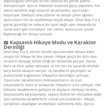
yoğunluğunu artırıyor ve her saldırıyı bir görsel şölene
dönüştürüyor. Ayrıca, mekanlar arasında geçiş yaparken, her
alanın kendine özgü tasarımı ve atmosferi, oyuncuları
büyülüyor. Etkileyici arka planlar ve detaylı çevre öğeleri,
oyuncuların her an keşfetmeye teşvik ediyor. Devil May Cry 5,
görsel güzelliği ile sadece bir oyun değil, aynı zamanda bir
sanat eseri gibi hissediyor. Her sahne, oyuncunun içinde
kaybolacağı bir dünya sunuyor.
📖 Kapsamlı Hikaye Modu ve Karakter
Derinliği
Devil May Cry 5, serinin önceki oyunlarından devam eden
zengin bir hikaye ile öne çıkıyor. Hikaye, güçlü bir iblis olan
Urizen’in dünyayı tehdit ettiği bir dönemde geçiyor. Dante,
Nero ve V’nin yolları kesişiyor ve her biri bu karanlık tehdide
karşı kendi savaşını veriyor. Üç karakterin geçmişleri ve
aralarındaki bağlantılar, hikayenin derinliğini artırıyor.
Oyuncular, karakterlerin motivasyonlarını ve içsel
çatışmalarını daha iyi anlayarak, hikayenin içine çekiliyor. Her
bölümü, karakterlerin gelişimi ve olayların ilerleyişi ile dolu.
Düşmanlarla karşılaşmalar, sadece fiziksel bir mücadele değil,
aynı zamanda karakterlerin ruhsal yolculuklarıdır. Hikaye,
sürükleyici diyaloglar ve etkileyici sahnelerle dolu. Ayrıca,