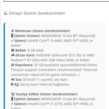
💻 Detaylı Sistem Gereksinimleri
⚙️ Minimum Sistem Gereksinimleri:
🖥️ İşletim Sistemi:
WINDOWS® 10 (64-BIT Required)
⚡ İşlemci:
Intel® Core™ i5-4460, AMD FX™-6300, or
better
💾 Bellek:
8 GB RAM
🎮 Ekran Kartı:
NVIDIA® GeForce® GTX 760 or AMD
Radeon™ R7 260x with 2GB Video RAM, or better
💿 Depolama:
35 GB available spaceAdditional Notes:
*Xinput support Controllers recommended *Internet
connection required for game activation. (
🔊 Ses:
DirectX 11 uyumlu ses kartı
🌐 Ağ:
Geniş bant internet bağlantısı
🚀 Tavsiye Edilen Sistem Gereksinimleri:
🖥️ İşletim Sistemi:
WINDOWS® 10 (64-BIT Required)
⚡ İşlemci:
Intel® Core™ i7-3770, AMD FX™-9590, or
better