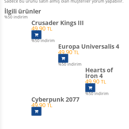
Sadece bu ürünü satın almış olan müşteriler yorum yapabilir.
İlgili ürünler
%50
indirim
Crusader Kings III
49,90
TL
%50
indirim
Europa Universalis 4
49,90
TL
%50
indirim
Hearts of
Iron 4
49,90
TL
%50
indirim
Cyberpunk 2077
49,90
TL