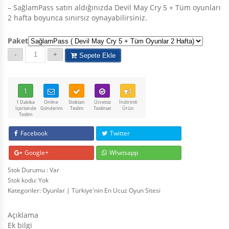
– SağlamPass satın aldığınızda Devil May Cry 5 + Tüm oyunları
2 hafta boyunca sınırsız oynayabilirsiniz.
Paket
Sepete Ekle
1
1 Dakika
Online
Stoktan
Ücretsiz
İndirimli
İçerisinde
Gönderim
Teslim
Teslimat
Ürün
Teslim
Facebook
Twitter
Google+
Whatsapp
Stok Durumu : Var
Stok kodu:
Yok
Kategoriler:
Oyunlar | Türkiye'nin En Ucuz Oyun Sitesi
Açıklama
Ek bilgi