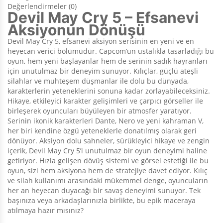
Değerlendirmeler (0)
Devil May Cry 5 – Efsanevi
Aksiyonun Dönüşü
Devil May Cry 5, efsanevi aksiyon serisinin en yeni ve en
heyecan verici bölümüdür. Capcom’un ustalıkla tasarladığı bu
oyun, hem yeni başlayanlar hem de serinin sadık hayranları
için unutulmaz bir deneyim sunuyor. Kılıçlar, güçlü ateşli
silahlar ve muhteşem düşmanlar ile dolu bu dünyada,
karakterlerin yeteneklerini sonuna kadar zorlayabileceksiniz.
Hikaye, etkileyici karakter gelişimleri ve çarpıcı görseller ile
birleşerek oyuncuları büyüleyen bir atmosfer yaratıyor.
Serinin ikonik karakterleri Dante, Nero ve yeni kahraman V,
her biri kendine özgü yeteneklerle donatılmış olarak geri
dönüyor. Aksiyon dolu sahneler, sürükleyici hikaye ve zengin
içerik, Devil May Cry 5’i unutulmaz bir oyun deneyimi haline
getiriyor. Hızla gelişen dövüş sistemi ve görsel estetiği ile bu
oyun, sizi hem aksiyona hem de stratejiye davet ediyor. Kılıç
ve silah kullanımı arasındaki mükemmel denge, oyuncuların
her an heyecan duyacağı bir savaş deneyimi sunuyor. Tek
başınıza veya arkadaşlarınızla birlikte, bu epik maceraya
atılmaya hazır mısınız?