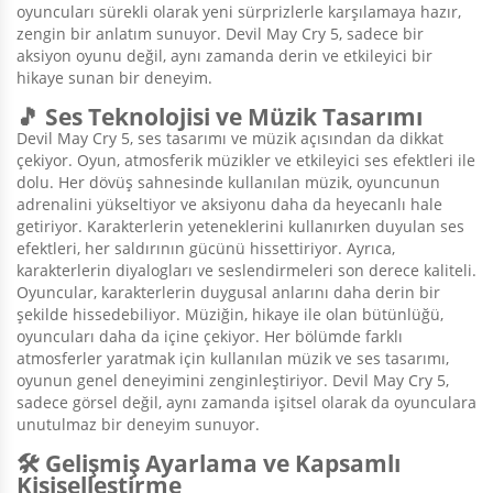
oyuncuları sürekli olarak yeni sürprizlerle karşılamaya hazır,
zengin bir anlatım sunuyor. Devil May Cry 5, sadece bir
aksiyon oyunu değil, aynı zamanda derin ve etkileyici bir
hikaye sunan bir deneyim.
🎵 Ses Teknolojisi ve Müzik Tasarımı
Devil May Cry 5, ses tasarımı ve müzik açısından da dikkat
çekiyor. Oyun, atmosferik müzikler ve etkileyici ses efektleri ile
dolu. Her dövüş sahnesinde kullanılan müzik, oyuncunun
adrenalini yükseltiyor ve aksiyonu daha da heyecanlı hale
getiriyor. Karakterlerin yeteneklerini kullanırken duyulan ses
efektleri, her saldırının gücünü hissettiriyor. Ayrıca,
karakterlerin diyalogları ve seslendirmeleri son derece kaliteli.
Oyuncular, karakterlerin duygusal anlarını daha derin bir
şekilde hissedebiliyor. Müziğin, hikaye ile olan bütünlüğü,
oyuncuları daha da içine çekiyor. Her bölümde farklı
atmosferler yaratmak için kullanılan müzik ve ses tasarımı,
oyunun genel deneyimini zenginleştiriyor. Devil May Cry 5,
sadece görsel değil, aynı zamanda işitsel olarak da oyunculara
unutulmaz bir deneyim sunuyor.
🛠️ Gelişmiş Ayarlama ve Kapsamlı
Kişiselleştirme