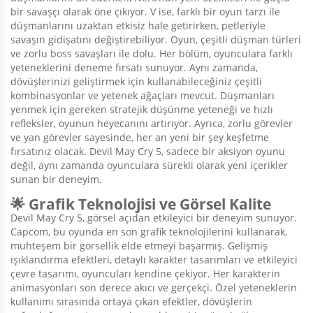
bir savaşçı olarak öne çıkıyor. V ise, farklı bir oyun tarzı ile
düşmanlarını uzaktan etkisiz hale getirirken, petleriyle
savaşın gidişatını değiştirebiliyor. Oyun, çeşitli düşman türleri
ve zorlu boss savaşları ile dolu. Her bölüm, oyunculara farklı
yeteneklerini deneme fırsatı sunuyor. Aynı zamanda,
dövüşlerinizi geliştirmek için kullanabileceğiniz çeşitli
kombinasyonlar ve yetenek ağaçları mevcut. Düşmanları
yenmek için gereken stratejik düşünme yeteneği ve hızlı
refleksler, oyunun heyecanını artırıyor. Ayrıca, zorlu görevler
ve yan görevler sayesinde, her an yeni bir şey keşfetme
fırsatınız olacak. Devil May Cry 5, sadece bir aksiyon oyunu
değil, aynı zamanda oyunculara sürekli olarak yeni içerikler
sunan bir deneyim.
🌟 Grafik Teknolojisi ve Görsel Kalite
Devil May Cry 5, görsel açıdan etkileyici bir deneyim sunuyor.
Capcom, bu oyunda en son grafik teknolojilerini kullanarak,
muhteşem bir görsellik elde etmeyi başarmış. Gelişmiş
ışıklandırma efektleri, detaylı karakter tasarımları ve etkileyici
çevre tasarımı, oyuncuları kendine çekiyor. Her karakterin
animasyonları son derece akıcı ve gerçekçi. Özel yeteneklerin
kullanımı sırasında ortaya çıkan efektler, dövüşlerin