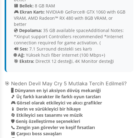
💾 Bellek:
8 GB RAM
🎮 Ekran Kartı:
NVIDIA® GeForce® GTX 1060 with 6GB
VRAM, AMD Radeon™ RX 480 with 8GB VRAM, or
better
💿 Depolama:
35 GB available spaceAdditional Notes:
*Xinput support Controllers recommended *Internet
connection required for game activation. (
🔊 Ses:
7.1 Surround destekli ses kartı
🌐 Ağ:
Yüksek hızlı fiber internet (100 Mbps+)
🎯 Ekstra:
DirectX 12 desteği, 4K Monitor desteği
🎯 Neden Devil May Cry 5 Mutlaka Tercih Edilmeli?
🖥️ Dünyanın en iyi aksiyon dövüş mekaniği
🎵 Üç farklı karakter ile farklı oyun tarzları
🎮 Görsel olarak etkileyici ve akıcı grafikler
📱 Derin ve sürükleyici bir hikaye
🔄 Etkileyici ses tasarımı ve müzik
🛡️ Geniş özelleştirme seçenekleri
📞 Zengin yan görevler ve keşif fırsatları
💾 Çarpıcı boss savaşları