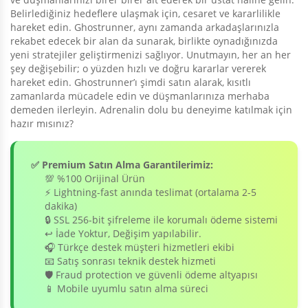
Belirlediğiniz hedeflere ulaşmak için, cesaret ve kararlilikle
hareket edin. Ghostrunner, aynı zamanda arkadaşlarınızla
rekabet edecek bir alan da sunarak, birlikte oynadığınızda
yeni stratejiler geliştirmenizi sağlıyor. Unutmayın, her an her
şey değişebilir; o yüzden hızlı ve doğru kararlar vererek
hareket edin. Ghostrunner’ı şimdi satın alarak, kısıtlı
zamanlarda mücadele edin ve düşmanlarınıza merhaba
demeden ilerleyin. Adrenalin dolu bu deneyime katılmak için
hazır mısınız?
✅ Premium Satın Alma Garantilerimiz:
💯 %100 Orijinal Ürün
⚡ Lightning-fast anında teslimat (ortalama 2-5
dakika)
🔒 SSL 256-bit şifreleme ile korumalı ödeme sistemi
↩️ İade Yoktur, Değişim yapılabilir.
🎧 Türkçe destek müşteri hizmetleri ekibi
📧 Satış sonrası teknik destek hizmeti
🛡️ Fraud protection ve güvenli ödeme altyapısı
📱 Mobile uyumlu satın alma süreci