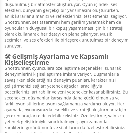
düşünülmüş bir atmosfer oluşturuyor. Oyun içindeki ses
efektleri, dünyanın gerçekçi bir yansımasını oluştururken,
anlık kararlar almanızı ve reflekslerinizi test etmenizi sağlıyor.
Ghostrunner, ses tasarımını hem gerilim yaratmak hem de
oyuncuların duygusal bir kopuş yaşamaması için bir strateji
olarak kullanarak, her detayı ön plana çıkarıyor. Müzik
seçimleri ve ses efektleri ile birleşerek unutulmaz bir deneyim
sunuyor.
🛠️ Gelişmiş Ayarlama ve Kapsamlı
Kişiselleştirme
Ghostrunner, oyunculara özelleştirme seçenekleri sunarak
deneyimlerini kişiselleştirme imkanı veriyor. Düşmanlarla
savaşırken elde ettiğiniz deneyim puanları, karakterinizi
geliştirmenizi sağlar; yetenek ağaçları aracılığıyla
becerilerinizi artırabilir ve yeni yetenekler kazanabilirsiniz. Bu
seçenekler, düşmanlar karşısında daha güçlü olmanıza ve
farklı oyun stillerine uyum sağlamanıza yardımcı oluyor. Her
aşamada, oynanışınızda esneklik ve strateji oluşturmanız için
gereken araçları elde edebileceksiniz. Özelleştirme, yalnızca
yetenek geliştirimiyle sınırlı kalmıyor; aynı zamanda
karakterin görünümünü ve silahlarını da özelleştirebilirsiniz.