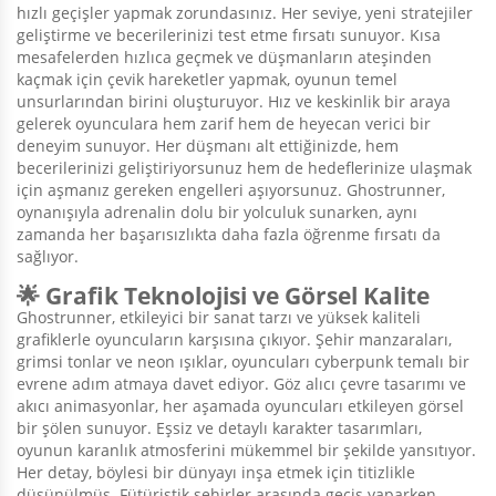
hızlı geçişler yapmak zorundasınız. Her seviye, yeni stratejiler
geliştirme ve becerilerinizi test etme fırsatı sunuyor. Kısa
mesafelerden hızlıca geçmek ve düşmanların ateşinden
kaçmak için çevik hareketler yapmak, oyunun temel
unsurlarından birini oluşturuyor. Hız ve keskinlik bir araya
gelerek oyunculara hem zarif hem de heyecan verici bir
deneyim sunuyor. Her düşmanı alt ettiğinizde, hem
becerilerinizi geliştiriyorsunuz hem de hedeflerinize ulaşmak
için aşmanız gereken engelleri aşıyorsunuz. Ghostrunner,
oynanışıyla adrenalin dolu bir yolculuk sunarken, aynı
zamanda her başarısızlıkta daha fazla öğrenme fırsatı da
sağlıyor.
🌟 Grafik Teknolojisi ve Görsel Kalite
Ghostrunner, etkileyici bir sanat tarzı ve yüksek kaliteli
grafiklerle oyuncuların karşısına çıkıyor. Şehir manzaraları,
grimsi tonlar ve neon ışıklar, oyuncuları cyberpunk temalı bir
evrene adım atmaya davet ediyor. Göz alıcı çevre tasarımı ve
akıcı animasyonlar, her aşamada oyuncuları etkileyen görsel
bir şölen sunuyor. Eşsiz ve detaylı karakter tasarımları,
oyunun karanlık atmosferini mükemmel bir şekilde yansıtıyor.
Her detay, böylesi bir dünyayı inşa etmek için titizlikle
düşünülmüş. Fütüristik şehirler arasında geçiş yaparken,