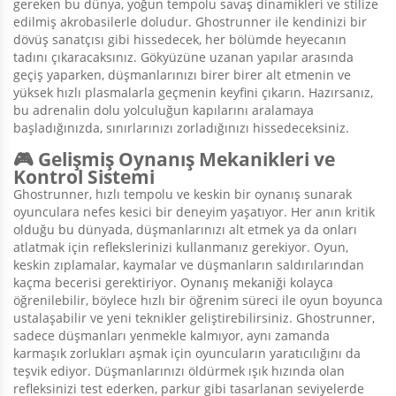
gereken bu dünya, yoğun tempolu savaş dinamikleri ve stilize
edilmiş akrobasilerle doludur. Ghostrunner ile kendinizi bir
dövüş sanatçısı gibi hissedecek, her bölümde heyecanın
tadını çıkaracaksınız. Gökyüzüne uzanan yapılar arasında
geçiş yaparken, düşmanlarınızı birer birer alt etmenin ve
yüksek hızlı plasmalarla geçmenin keyfini çıkarın. Hazırsanız,
bu adrenalin dolu yolculuğun kapılarını aralamaya
başladığınızda, sınırlarınızı zorladığınızı hissedeceksiniz.
🎮 Gelişmiş Oynanış Mekanikleri ve
Kontrol Sistemi
Ghostrunner, hızlı tempolu ve keskin bir oynanış sunarak
oyunculara nefes kesici bir deneyim yaşatıyor. Her anın kritik
olduğu bu dünyada, düşmanlarınızı alt etmek ya da onları
atlatmak için reflekslerinizi kullanmanız gerekiyor. Oyun,
keskin zıplamalar, kaymalar ve düşmanların saldırılarından
kaçma becerisi gerektiriyor. Oynanış mekaniği kolayca
öğrenilebilir, böylece hızlı bir öğrenim süreci ile oyun boyunca
ustalaşabilir ve yeni teknikler geliştirebilirsiniz. Ghostrunner,
sadece düşmanları yenmekle kalmıyor, aynı zamanda
karmaşık zorlukları aşmak için oyuncuların yaratıcılığını da
teşvik ediyor. Düşmanlarınızı öldürmek ışık hızında olan
refleksinizi test ederken, parkur gibi tasarlanan seviyelerde