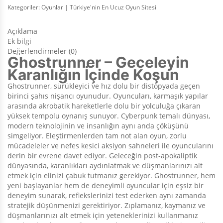
Kategoriler:
Oyunlar | Türkiye'nin En Ucuz Oyun Sitesi
Açıklama
Ek bilgi
Değerlendirmeler (0)
Ghostrunner – Geceleyin
Karanlığın İçinde Koşun
Ghostrunner, sürükleyici ve hız dolu bir distopyada geçen
birinci şahıs nişancı oyunudur. Oyuncuları, karmaşık yapılar
arasında akrobatik hareketlerle dolu bir yolculuğa çıkaran
yüksek tempolu oynanış sunuyor. Cyberpunk temalı dünyası,
modern teknolojinin ve insanlığın aynı anda çöküşünü
simgeliyor. Eleştirmenlerden tam not alan oyun, zorlu
mücadeleler ve nefes kesici aksiyon sahneleri ile oyuncularını
derin bir evrene davet ediyor. Geleceğin post-apokaliptik
dünyasında, karanlıkları aydınlatmak ve düşmanlarınızı alt
etmek için elinizi çabuk tutmanız gerekiyor. Ghostrunner, hem
yeni başlayanlar hem de deneyimli oyuncular için eşsiz bir
deneyim sunarak, reflekslerinizi test ederken aynı zamanda
stratejik düşünmenizi gerektiriyor. Zıplamanız, kaymanız ve
düşmanlarınızı alt etmek için yeteneklerinizi kullanmanız