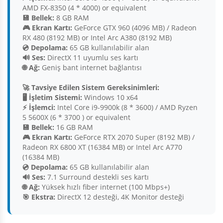
AMD FX-8350 (4 * 4000) or equivalent
💾 Bellek:
8 GB RAM
🎮 Ekran Kartı:
GeForce GTX 960 (4096 MB) / Radeon
RX 480 (8192 MB) or Intel Arc A380 (8192 MB)
💿 Depolama:
65 GB kullanılabilir alan
🔊 Ses:
DirectX 11 uyumlu ses kartı
🌐 Ağ:
Geniş bant internet bağlantısı
🚀 Tavsiye Edilen Sistem Gereksinimleri:
🖥️ İşletim Sistemi:
Windows 10 x64
⚡ İşlemci:
Intel Core i9-9900k (8 * 3600) / AMD Ryzen
5 5600X (6 * 3700 ) or equivalent
💾 Bellek:
16 GB RAM
🎮 Ekran Kartı:
GeForce RTX 2070 Super (8192 MB) /
Radeon RX 6800 XT (16384 MB) or Intel Arc A770
(16384 MB)
💿 Depolama:
65 GB kullanılabilir alan
🔊 Ses:
7.1 Surround destekli ses kartı
🌐 Ağ:
Yüksek hızlı fiber internet (100 Mbps+)
🎯 Ekstra:
DirectX 12 desteği, 4K Monitor desteği