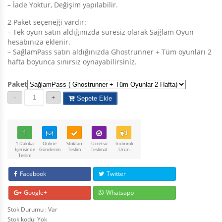
– İade Yoktur, Değişim yapılabilir.
2 Paket seçeneği vardır:
– Tek oyun satın aldığınızda süresiz olarak Sağlam Oyun
hesabınıza eklenir.
– SağlamPass satın aldığınızda Ghostrunner + Tüm oyunları 2
hafta boyunca sınırsız oynayabilirsiniz.
Paket
Sepete Ekle
1
1 Dakika
Online
Stoktan
Ücretsiz
İndirimli
İçerisinde
Gönderim
Teslim
Teslimat
Ürün
Teslim
Facebook
Twitter
Google+
Whatsapp
Stok Durumu : Var
Stok kodu:
Yok