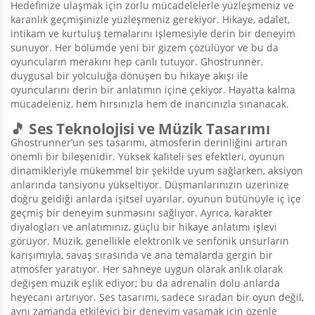
Hedefinize ulaşmak için zorlu mücadelelerle yüzleşmeniz ve
karanlık geçmişinizle yüzleşmeniz gerekiyor. Hikaye, adalet,
intikam ve kurtuluş temalarını işlemesiyle derin bir deneyim
sunuyor. Her bölümde yeni bir gizem çözülüyor ve bu da
oyuncuların merakını hep canlı tutuyor. Ghostrunner,
duygusal bir yolculuğa dönüşen bu hikaye akışı ile
oyuncularını derin bir anlatımın içine çekiyor. Hayatta kalma
mücadeleniz, hem hırsınızla hem de inancınızla sınanacak.
🎵 Ses Teknolojisi ve Müzik Tasarımı
Ghostrunner’un ses tasarımı, atmosferin derinliğini artıran
önemli bir bileşenidir. Yüksek kaliteli ses efektleri, oyunun
dinamikleriyle mükemmel bir şekilde uyum sağlarken, aksiyon
anlarında tansiyonu yükseltiyor. Düşmanlarınızın üzerinize
doğru geldiği anlarda işitsel uyarılar, oyunun bütünüyle iç içe
geçmiş bir deneyim sunmasını sağlıyor. Ayrıca, karakter
diyalogları ve anlatımınız, güçlü bir hikaye anlatımı işlevi
görüyor. Müzik, genellikle elektronik ve senfonik unsurların
karışımıyla, savaş sırasında ve ana temalarda gergin bir
atmosfer yaratıyor. Her sahneye uygun olarak anlık olarak
değişen müzik eşlik ediyor; bu da adrenalin dolu anlarda
heyecanı artırıyor. Ses tasarımı, sadece sıradan bir oyun değil,
aynı zamanda etkileyici bir deneyim yaşamak için özenle