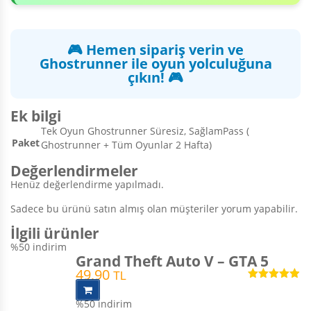
🎮 Hemen sipariş verin ve
Ghostrunner ile oyun yolculuğuna
çıkın! 🎮
Ek bilgi
Tek Oyun Ghostrunner Süresiz, SağlamPass (
Paket
Ghostrunner + Tüm Oyunlar 2 Hafta)
Değerlendirmeler
Henüz değerlendirme yapılmadı.
Sadece bu ürünü satın almış olan müşteriler yorum yapabilir.
İlgili ürünler
%50
indirim
Grand Theft Auto V – GTA 5
49,90
TL
5 üzerinden
4.90
oy aldı
%50
indirim