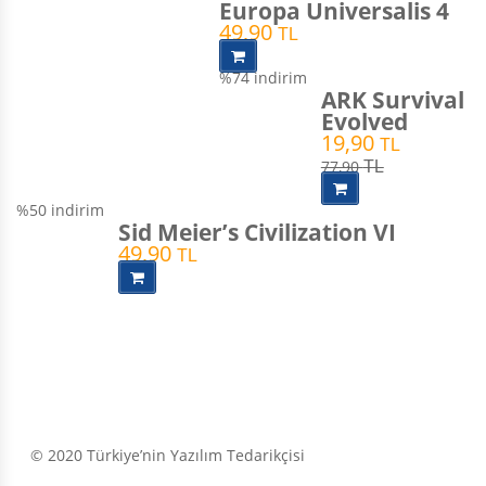
Europa Universalis 4
49,90
TL
%74
indirim
ARK Survival
Evolved
19,90
TL
77,90
TL
%50
indirim
Sid Meier’s Civilization VI
49,90
TL
© 2020 Türkiye’nin Yazılım Tedarikçisi