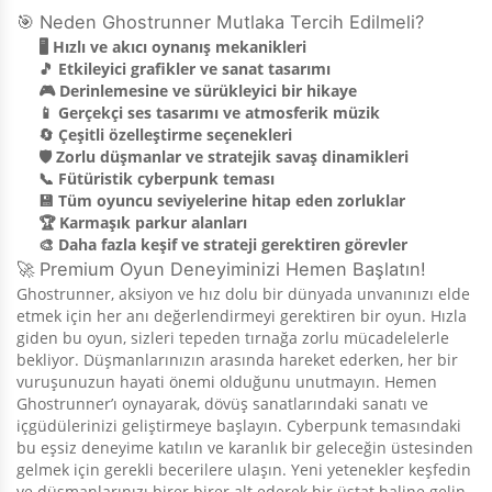
🎯 Neden Ghostrunner Mutlaka Tercih Edilmeli?
🖥️ Hızlı ve akıcı oynanış mekanikleri
🎵 Etkileyici grafikler ve sanat tasarımı
🎮 Derinlemesine ve sürükleyici bir hikaye
📱 Gerçekçi ses tasarımı ve atmosferik müzik
🔄 Çeşitli özelleştirme seçenekleri
🛡️ Zorlu düşmanlar ve stratejik savaş dinamikleri
📞 Fütüristik cyberpunk teması
💾 Tüm oyuncu seviyelerine hitap eden zorluklar
🏆 Karmaşık parkur alanları
🎨 Daha fazla keşif ve strateji gerektiren görevler
🚀 Premium Oyun Deneyiminizi Hemen Başlatın!
Ghostrunner, aksiyon ve hız dolu bir dünyada unvanınızı elde
etmek için her anı değerlendirmeyi gerektiren bir oyun. Hızla
giden bu oyun, sizleri tepeden tırnağa zorlu mücadelelerle
bekliyor. Düşmanlarınızın arasında hareket ederken, her bir
vuruşunuzun hayati önemi olduğunu unutmayın. Hemen
Ghostrunner’ı oynayarak, dövüş sanatlarındaki sanatı ve
içgüdülerinizi geliştirmeye başlayın. Cyberpunk temasındaki
bu eşsiz deneyime katılın ve karanlık bir geleceğin üstesinden
gelmek için gerekli becerilere ulaşın. Yeni yetenekler keşfedin
ve düşmanlarınızı birer birer alt ederek bir üstat haline gelin.