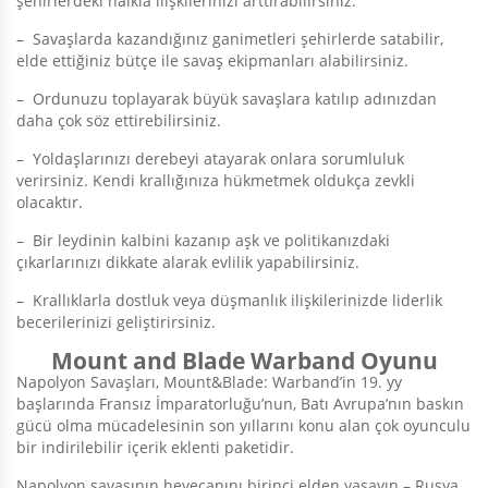
şehirlerdeki halkla ilişkilerinizi arttırabilirsiniz.
– Savaşlarda kazandığınız ganimetleri şehirlerde satabilir,
elde ettiğiniz bütçe ile savaş ekipmanları alabilirsiniz.
– Ordunuzu toplayarak büyük savaşlara katılıp adınızdan
daha çok söz ettirebilirsiniz.
– Yoldaşlarınızı derebeyi atayarak onlara sorumluluk
verirsiniz. Kendi krallığınıza hükmetmek oldukça zevkli
olacaktır.
– Bir leydinin kalbini kazanıp aşk ve politikanızdaki
çıkarlarınızı dikkate alarak evlilik yapabilirsiniz.
– Krallıklarla dostluk veya düşmanlık ilişkilerinizde liderlik
becerilerinizi geliştirirsiniz.
Mount and Blade Warband Oyunu
Napolyon Savaşları, Mount&Blade: Warband’in 19. yy
başlarında Fransız İmparatorluğu’nun, Batı Avrupa’nın baskın
gücü olma mücadelesinin son yıllarını konu alan çok oyunculu
bir indirilebilir içerik eklenti paketidir.
Napolyon savaşının heyecanını birinci elden yaşayın – Rusya