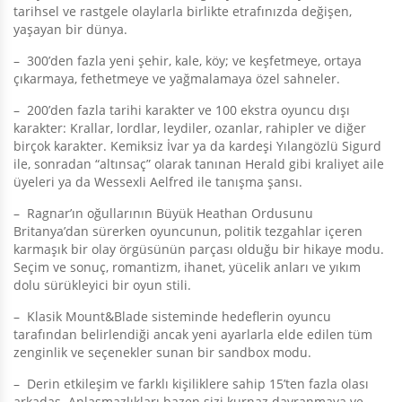
tarihsel ve rastgele olaylarla birlikte etrafınızda değişen,
yaşayan bir dünya.
– 300’den fazla yeni şehir, kale, köy; ve keşfetmeye, ortaya
çıkarmaya, fethetmeye ve yağmalamaya özel sahneler.
– 200’den fazla tarihi karakter ve 100 ekstra oyuncu dışı
karakter: Krallar, lordlar, leydiler, ozanlar, rahipler ve diğer
birçok karakter. Kemiksiz İvar ya da kardeşi Yılangözlü Sigurd
ile, sonradan “altınsaç” olarak tanınan Herald gibi kraliyet aile
üyeleri ya da Wessexli Aelfred ile tanışma şansı.
– Ragnar’ın oğullarının Büyük Heathan Ordusunu
Britanya’dan sürerken oyuncunun, politik tezgahlar içeren
karmaşık bir olay örgüsünün parçası olduğu bir hikaye modu.
Seçim ve sonuç, romantizm, ihanet, yücelik anları ve yıkım
dolu sürükleyici bir oyun stili.
– Klasik Mount&Blade sisteminde hedeflerin oyuncu
tarafından belirlendiği ancak yeni ayarlarla elde edilen tüm
zenginlik ve seçenekler sunan bir sandbox modu.
– Derin etkileşim ve farklı kişiliklere sahip 15’ten fazla olası
arkadaş. Anlaşmazlıkları bazen sizi kurnaz davranmaya ve