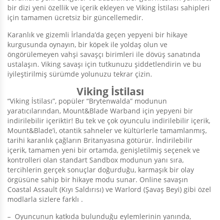
bir dizi yeni özellik ve içerik ekleyen ve Viking İstilası sahipleri
için tamamen ücretsiz bir güncellemedir.
Karanlık ve gizemli İrlanda’da geçen yepyeni bir hikaye
kurgusunda oynayın, bir köpek ile yoldaş olun ve
öngörülemeyen vahşi savaşçı birimleri ile dövüş sanatında
ustalaşın. Viking savaşı için tutkunuzu şiddetlendirin ve bu
iyileştirilmiş sürümde yolunuzu tekrar çizin.
Viking İstilası
“Viking İstilası”, popüler “Brytenwalda” modunun
yaratıcılarından, Mount&Blade Warband için yepyeni bir
indirilebilir içeriktir! Bu tek ve çok oyunculu indirilebilir içerik,
Mount&Blade’i, otantik sahneler ve kültürlerle tamamlanmış,
tarihi karanlık çağların Britanyasına götürür. İndirilebilir
içerik, tamamen yeni bir ortamda, genişletilmiş seçenek ve
kontrolleri olan standart Sandbox modunun yanı sıra,
tercihlerin gerçek sonuçlar doğurduğu, karmaşık bir olay
örgüsüne sahip bir hikaye modu sunar. Online savaşın
Coastal Assault (Kıyı Saldırısı) ve Warlord (Şavaş Beyi) gibi özel
modlarla sizlere farklı .
– Oyuncunun katkıda bulunduğu eylemlerinin yanında,