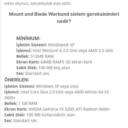
emin olunuz, sorumluluk size aittir.
Mount and Blade Warband sistem gereksinimleri
nedir?
MİNİMUM:
İşletim Sistemi:
Windows® XP
İşlemci:
Intel Pentium 4 2.0 GHz veya AMD 2.5 GHz
Bellek:
512MB RAM
Ekran Kartı:
64MB RAM’li 3D ekran kartı
Sabit Disk:
100 MB boş alan
Ses:
Standart ses
ÖNERİLEN:
İşletim Sistemi:
Windows XP veya üstü
İşlemci:
Intel Core Duo 2.0 GHz veya AMD Athlon 64 X2
3600+
Bellek:
1 GB RAM
Ekran Kartı:
NVIDIA GeForce FX 5200, ATI Radeon 9600+
Sabit Disk:
100 MB kullanılabilir alan
Ses:
Standart ses