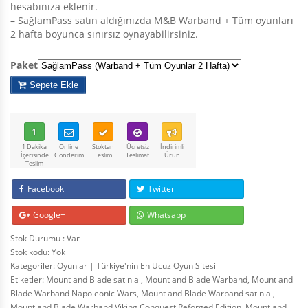
hesabınıza eklenir.
– SağlamPass satın aldığınızda M&B Warband + Tüm oyunları
2 hafta boyunca sınırsız oynayabilirsiniz.
Paket
Sepete Ekle
1
1 Dakika
Online
Stoktan
Ücretsiz
İndirimli
İçerisinde
Gönderim
Teslim
Teslimat
Ürün
Teslim
Facebook
Twitter
Google+
Whatsapp
Stok Durumu : Var
Stok kodu:
Yok
Kategoriler:
Oyunlar | Türkiye'nin En Ucuz Oyun Sitesi
Etiketler:
Mount and Blade satın al
,
Mount and Blade Warband
,
Mount and
Blade Warband Napoleonic Wars
,
Mount and Blade Warband satın al
,
Mount and Blade Warband Viking Conquest Reforged Edition
,
Mount and