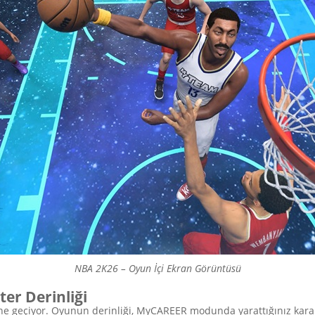
NBA 2K26 – Oyun İçi Ekran Görüntüsü
er Derinliği
e geçiyor. Oyunun derinliği, MyCAREER modunda yarattığınız karakt