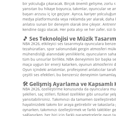
bir yolculuğa çıkaracak. Birçok önemli gelişme, zorlu r
yansıtan bu hikaye boyunca, takımlar, oyuncular ve antr
başarı arzusu iç içe geçiyor. Ayrıca, kariyer yolculuğu
medya platformunda veya reklamda yer alarak, daha bü
anlatısı sunan bir deneyim olarak öne çıkıyor. Antre
kendine özgü olacak. Her pota atışı ve her zafer, sizi
🎵 Ses Teknolojisi ve Müzik Tasarım
NBA 2K26, etkileyici ses tasarımıyla oyunculara benzer
tezahüratları, spor salonundaki gergin atmosferi müke
mühendisliği alanındaki yeniliklerle, oyuncuların saha
tüm bu unsurlar birlikte, NBA deneyimini bir başka se
maça uygun bir enerji katarken, oyunun atmosferini da
Oyun içindeki anlatımlar, profesyonel anlatıcılar taraf
çeşitli ses efektleri, bu benzersiz deneyimin tamamlay
🛠️ Gelişmiş Ayarlama ve Kapsamlı K
NBA 2K26, özelleştirme konusunda da oyunculara muaz
şekilleri, saç stilleri, fiziksel özellikler gibi unsurla
yansıtabilirsiniz. Takımınızı da tamamen özelleştirebi
hayalinizdeki takımı bir araya getirebilir ve takaslar
oynarken, takımınızı özelleştirmek ve farklı taktikler 
sağlanırken, her biri için farklı parametrelerle oyun ta