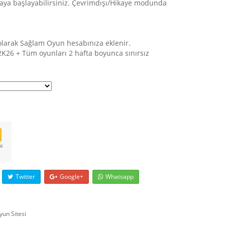
aya başlayabilirsiniz. Çevrimdışı/Hikaye modunda
 olarak Sağlam Oyun hesabınıza eklenir.
2K26 + Tüm oyunları 2 hafta boyunca sınırsız
li
Twitter
Google+
Whatsapp
yun Sitesi