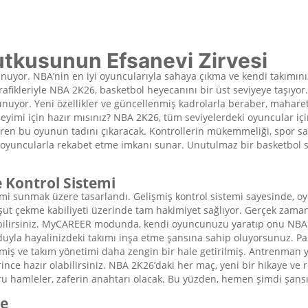
tkusunun Efsanevi Zirvesi
nuyor. NBA’nin en iyi oyuncularıyla sahaya çıkma ve kendi takımınız
afikleriyle NBA 2K26, basketbol heyecanını bir üst seviyeye taşıyor. 
uyor. Yeni özellikler ve güncellenmiş kadrolarla beraber, maharetler
imi için hazır mısınız? NBA 2K26, tüm seviyelerdeki oyuncular iç
etiren bu oyunun tadını çıkaracak. Kontrollerin mükemmeliği, spor s
 oyuncularla rekabet etme imkanı sunar. Unutulmaz bir basketbol 
 Kontrol Sistemi
i sunmak üzere tasarlandı. Gelişmiş kontrol sistemi sayesinde, oyun
e şut çekme kabiliyeti üzerinde tam hakimiyet sağlıyor. Gerçek zaman
irebilirsiniz. MyCAREER modunda, kendi oyuncunuzu yaratıp onu NBA yı
la hayalinizdeki takımı inşa etme şansına sahip oluyorsunuz. Pake
lmiş ve takım yönetimi daha zengin bir hale getirilmiş. Antrenman yap
nce hazır olabilirsiniz. NBA 2K26’daki her maç, yeni bir hikaye ve
u hamleler, zaferin anahtarı olacak. Bu yüzden, hemen şimdi şansı
te