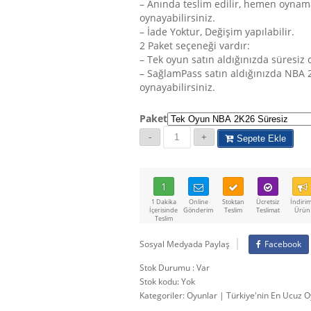
– Anında teslim edilir, hemen oynam
oynayabilirsiniz.
– İade Yoktur, Değişim yapılabilir.
2 Paket seçeneği vardır:
– Tek oyun satın aldığınızda süresiz
– SağlamPass satın aldığınızda NBA 
oynayabilirsiniz.
Paket
Sepete Ekle
1
1 Dakika
Online
Stoktan
Ücretsiz
İndirim
İçerisinde
Gönderim
Teslim
Teslimat
Ürün
Teslim
Sosyal Medyada Paylaş
Facebook
Stok Durumu : Var
Stok kodu:
Yok
Kategoriler:
Oyunlar | Türkiye'nin En Ucuz O