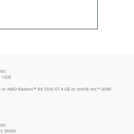
te)
3 1200
or AMD Radeon™ RX 5500 XT 4 GB or Intel® Arc™ A580
te)
 5 3600X