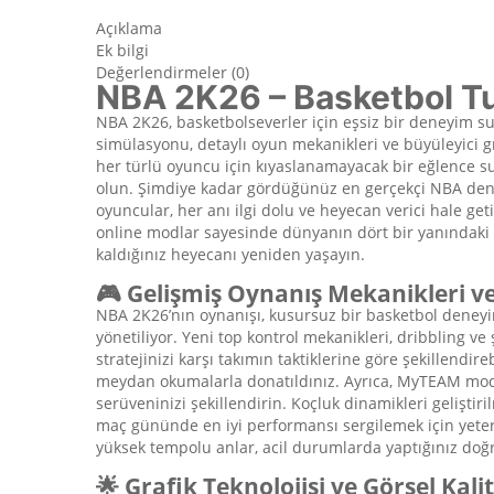
Açıklama
Ek bilgi
Değerlendirmeler (0)
NBA 2K26 – Basketbol Tu
NBA 2K26, basketbolseverler için eşsiz bir deneyim su
simülasyonu, detaylı oyun mekanikleri ve büyüleyici gr
her türlü oyuncu için kıyaslanamayacak bir eğlence sun
olun. Şimdiye kadar gördüğünüz en gerçekçi NBA deney
oyuncular, her anı ilgi dolu ve heyecan verici hale g
online modlar sayesinde dünyanın dört bir yanındaki
kaldığınız heyecanı yeniden yaşayın.
🎮 Gelişmiş Oynanış Mekanikleri ve
NBA 2K26’nın oynanışı, kusursuz bir basketbol deneyim
yönetiliyor. Yeni top kontrol mekanikleri, dribbling v
stratejinizi karşı takımın taktiklerine göre şekillend
meydan okumalarla donatıldınız. Ayrıca, MyTEAM moduy
serüveninizi şekillendirin. Koçluk dinamikleri geliştiri
maç gününde en iyi performansı sergilemek için yeteri
yüksek tempolu anlar, acil durumlarda yaptığınız doğr
🌟 Grafik Teknolojisi ve Görsel Kali