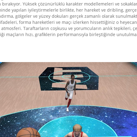
an bırakıyor. Yüksek çözünürlüklü karakter modellemeleri ve sokakl
nde yapılan iyileştirmelerle birlikte, her hareket ve dribling, gerç
landırma, gölgeler ve yüzey dokuları gerçek zamanlı olarak sunulma
ifadeleri, forma hareketleri ve maçı izlerken hissettiğiniz o heyec
tmosferi. Taraftarların coşkusu ve yorumcuların anlık tepkileri, çe
ği maçların hızı, grafiklerin performansıyla birleştiğinde unutulma