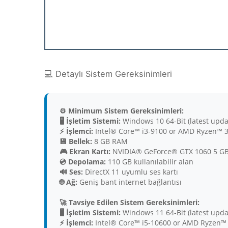
💻 Detaylı Sistem Gereksinimleri
⚙️ Minimum Sistem Gereksinimleri:
🖥️ İşletim Sistemi:
Windows 10 64-Bit (latest upda
⚡ İşlemci:
Intel® Core™ i3-9100 or AMD Ryzen™ 
💾 Bellek:
8 GB RAM
🎮 Ekran Kartı:
NVIDIA® GeForce® GTX 1060 5 GB 
💿 Depolama:
110 GB kullanılabilir alan
🔊 Ses:
DirectX 11 uyumlu ses kartı
🌐 Ağ:
Geniş bant internet bağlantısı
🚀 Tavsiye Edilen Sistem Gereksinimleri:
🖥️ İşletim Sistemi:
Windows 11 64-Bit (latest upda
⚡ İşlemci:
Intel® Core™ i5-10600 or AMD Ryzen™