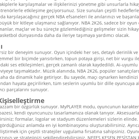
akiplerle karşılaşmalar ve ilişkilerinizi yönetme gibi unsurlarla hik
enörlerle etkileşime geçiyorsunuz. Size sunulan çeşitli hedeflerle, k
nda karşılaşacağınız gerçek NBA efsaneleri ile anılarınızı ve başarıl
yük bir kitleye ulaşmanız sağlanıyor. NBA 2K26, sadece bir oyun de
nmanlar, maçlar ve bu süreçte gözlemlediğiniz gelişmeler sizin hik
 basketbol dünyasında daha da ileriye taşımaya yardımcı olacak.
ı
siz bir deneyim sunuyor. Oyun içindeki her ses, detaylı derinlik ve 
mmel bir biçimde yansıtırken, topun potaya girişi, net bir vurgu il
daki ses etkileşimleri, gerçek zamanlı olarak kaydedildi. Ai-uyumlu 
viyeye taşımaktadır. Müzik alanında, NBA 2K26, popüler sanatçılard
ha da dinamik hale getiriyor. Bu sayede, maçı oynarken kendinizi b
ından hayata geçirilirken, tüm seslerin uyumlu bir dille oyuncuya ak
ıcı parçalarını sunuyor.
işiselleştirme
zam bir özgürlük sunuyor. MyPLAYER modu, oyuncunun karakterini y
r yelpazesi, kendi oyuncunuzu tasarlamanıza olanak tanıyor. Aksesuarla
lirsiniz; formalar, logolar ve stadyum düzenlemeleri sizlerin elind
la gördüğünüz anlamda en iyi kombinasyonu oluşturabilirsiniz. Ayrıca,
geliştirmek için çeşitli stratejiler uygulama fırsatına sahipsiniz. O
rzınızı ve stratejinizi şekillendirebilirsiniz. NEFES KESEN PESİSTAN 