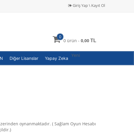
Giriş Yap \ Kayıt Ol
0
0 ürün -
0,00
TL
Yeni
PN
Diğer Lisanslar
Yapay Zeka
üzerinden oynanmaktadır. ( Sağlam Oyun Hesabı
ldir.)