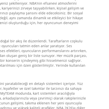
ayeniz şekilleniyor. NBA’nin efsanevi atmosferini
ariyerinizi zirveye taşıyabilirken, kişisel gelişim ve
arınızı paylaşma şansını elde edeceksiniz. Bir sosyal
ğil, aynı zamanda dinamik ve etkileyici bir hikaye
ayenizi oluşturduğu için, her oyuncunun deneyimi
doğal bir akış ile düzenlendi. Taraftarların coşkulu
e oyuncuları tatmin eden anlar yaratıyor. Ses
ses efektleri, oyuncuların performanslarını artırırken,
an oluşan geniş bir liste sunuyor. Her müzik parçası,
ir konserin içindeymiş gibi hissetmenizi sağlıyor.
tarılması için özen gösterilmiştir. Yerinde kullanılan
aratabileceği en detaylı sistemleri içeriyor. Yüz
r, kıyafetler ve özel takımlar ile tarzınızı da sahaya
e. MyTEAM modunda, kart sistemleri aracılığıyla
 arkadaşlarınızla veya çevrimiçi olarak rakiplerinizle
yuncunun gelişimi, takıma eklenen her yeni oyuncuyla
kadrosu ve yüksek kaliteli grafikler, NBA 2K26’yı diğer