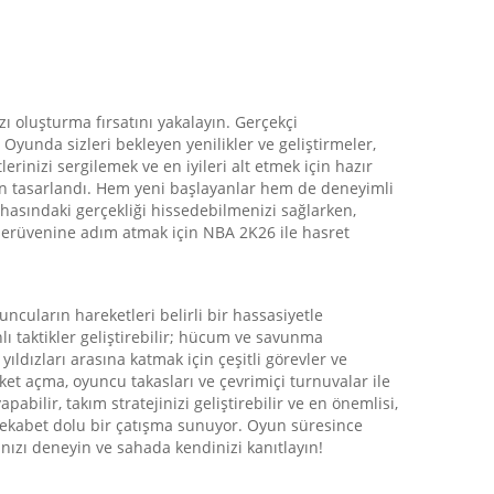
ı oluşturma fırsatını yakalayın. Gerçekçi
Oyunda sizleri bekleyen yenilikler ve geliştirmeler,
inizi sergilemek ve en iyileri alt etmek için hazır
in tasarlandı. Hem yeni başlayanlar hem de deneyimli
ahasındaki gerçekliği hissedebilmenizi sağlarken,
serüvenine adım atmak için NBA 2K26 ile hasret
cuların hareketleri belirli bir hassasiyetle
lı taktikler geliştirebilir; hücum ve savunma
ldızları arasına katmak için çeşitli görevler ve
t açma, oyuncu takasları ve çevrimiçi turnuvalar ile
abilir, takım stratejinizi geliştirebilir ve en önemlisi,
 rekabet dolu bir çatışma sunuyor. Oyun süresince
nızı deneyin ve sahada kendinizi kanıtlayın!