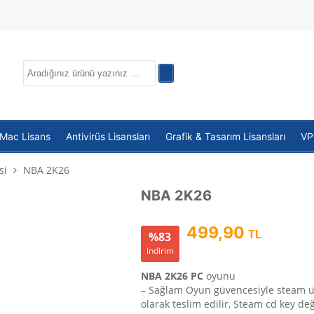
 Mac Lisans
Antivirüs Lisansları
Grafik & Tasarım Lisansları
V
si
NBA 2K26
NBA 2K26
499,90
TL
%83
indirim
NBA 2K26 PC
oyunu
– Sağlam Oyun güvencesiyle steam 
olarak teslim edilir, Steam cd key deği