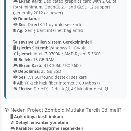
🎮 Ekran Kartı:
Dedicated graphics card with 2 GB of
RAM minimum, OpenGL 2.1 and GLSL 1.2 support
(generally 2012 or newer)
💿 Depolama:
🔊 Ses:
DirectX 11 uyumlu ses kartı
🌐 Ağ:
Geniş bant internet bağlantısı
🚀 Tavsiye Edilen Sistem Gereksinimleri:
🖥️ İşletim Sistemi:
Windows 11 64-bit
⚡ İşlemci:
Intel i7-9700K / AMD Ryzen 5 3600
💾 Bellek:
16 GB RAM
🎮 Ekran Kartı:
RTX 3060 / RX 6600
💿 Depolama:
25 GB SSD
🔊 Ses:
7.1 Surround destekli ses kartı
🌐 Ağ:
Yüksek hızlı fiber internet (100 Mbps+)
🎯 Ekstra:
DirectX 12 desteği, 4K Monitor desteği
🎯 Neden Project Zomboid Mutlaka Tercih Edilmeli?
🖥️ Açık dünya keşfi imkanı
🎵 Detaylı envanter yönetimi
🎮 Karakter özelleştirme seçenekleri