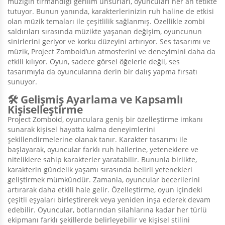
müziğin tırmandığı gerilim unsurları, oyuncuları her an tetikte
tutuyor. Bunun yanında, karakterlerinizin ruh haline de etkisi
olan müzik temaları ile çeşitlilik sağlanmış. Özellikle zombi
saldırıları sırasında müzikte yaşanan değişim, oyuncunun
sinirlerini geriyor ve korku düzeyini artırıyor. Ses tasarımı ve
müzik, Project Zomboid’un atmosferini ve deneyimini daha da
etkili kılıyor. Oyun, sadece görsel öğelerle değil, ses
tasarımıyla da oyuncularına derin bir dalış yapma fırsatı
sunuyor.
🛠️ Gelişmiş Ayarlama ve Kapsamlı
Kişiselleştirme
Project Zomboid, oyunculara geniş bir özelleştirme imkanı
sunarak kişisel hayatta kalma deneyimlerini
şekillendirmelerine olanak tanır. Karakter tasarımı ile
başlayarak, oyuncular farklı ruh hallerine, yeteneklere ve
niteliklere sahip karakterler yaratabilir. Bununla birlikte,
karakterin gündelik yaşamı sırasında belirli yetenekleri
geliştirmek mümkündür. Zamanla, oyuncular becerilerini
artırarak daha etkili hale gelir. Özelleştirme, oyun içindeki
çeşitli eşyaları birleştirerek veya yeniden inşa ederek devam
edebilir. Oyuncular, botlarından silahlarına kadar her türlü
ekipmanı farklı şekillerde belirleyebilir ve kişisel stilini