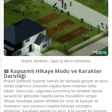
Project Zomboid – Oyun İçi Ekran Görüntüsü
📖 Kapsamlı Hikaye Modu ve Karakter
Derinliği
Project Zomboid, kıyamet sonrası bir dünyada geçiyor ve oyun,
zombi salgınının ardından hayatta kalan insanları takip
ediyor. Oyuncular, salgından kurtulmuş bir karakter olarak,
karanlık bir gelecekte hayatta kalma mücadelesi veriyor.
Hikaye, kasabaya yayılan tehlikeli bir virüs ile başlıyor ve
insanların nasıl çaresizce hayatta kalmaya çalıştığını
gösteriyor. Kasabaya yayılan bu virüs, kısa sürede bir kıyamet