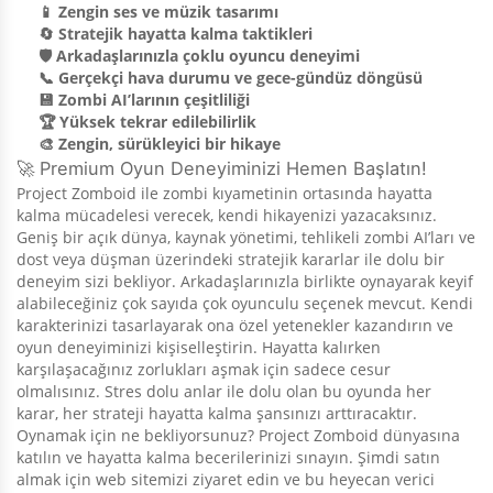
📱 Zengin ses ve müzik tasarımı
🔄 Stratejik hayatta kalma taktikleri
🛡️ Arkadaşlarınızla çoklu oyuncu deneyimi
📞 Gerçekçi hava durumu ve gece-gündüz döngüsü
💾 Zombi AI’larının çeşitliliği
🏆 Yüksek tekrar edilebilirlik
🎨 Zengin, sürükleyici bir hikaye
🚀 Premium Oyun Deneyiminizi Hemen Başlatın!
Project Zomboid ile zombi kıyametinin ortasında hayatta
kalma mücadelesi verecek, kendi hikayenizi yazacaksınız.
Geniş bir açık dünya, kaynak yönetimi, tehlikeli zombi AI’ları ve
dost veya düşman üzerindeki stratejik kararlar ile dolu bir
deneyim sizi bekliyor. Arkadaşlarınızla birlikte oynayarak keyif
alabileceğiniz çok sayıda çok oyunculu seçenek mevcut. Kendi
karakterinizi tasarlayarak ona özel yetenekler kazandırın ve
oyun deneyiminizi kişiselleştirin. Hayatta kalırken
karşılaşacağınız zorlukları aşmak için sadece cesur
olmalısınız. Stres dolu anlar ile dolu olan bu oyunda her
karar, her strateji hayatta kalma şansınızı arttıracaktır.
Oynamak için ne bekliyorsunuz? Project Zomboid dünyasına
katılın ve hayatta kalma becerilerinizi sınayın. Şimdi satın
almak için web sitemizi ziyaret edin ve bu heyecan verici