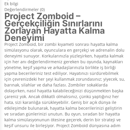
Ek bilgi
Değerlendirmeler (0)
Project Zomboid –
Gerçekçiliğin Sınırlarını
Zorlayan Hayatta Kalma
Deneyimi
Project Zomboid, bir zombi kıyameti sonrası hayatta kalma
simülasyonu olarak, oyunculara en gerçekçi ve adrenalin dolu
deneyimi sunuyor. Korkularınızla yüzleşirken, hayatta kalmak
için her anı değerlendirmeniz gereken bu oyunda, kaynakları
yönetme, keşif yapma ve arkadaşlarınızla birlikte iş birliği
yapma becerileriniz test ediliyor. Hayatınızı sürdürebilmek
için çevrenizdeki her şeyi kullanmak zorundasınız; yiyecek, su,
barınak, silahlar ve daha fazlası. Zombiler sokaklarda
dolaşırken, nasıl hayatta kalabileceğinizi düşünmekten başka
çareniz yok. Ancak dikkatli olmalısınız, çünkü yaptığınız her
hata, sizi karanlığa sürükleyebilir. Geniş bir açık dünya ile
etkileşimde bulunarak, hayatta kalma becerilerinizi geliştirin
ve sıradan günlerinizi unutun. Bu oyun, sıradan bir hayatta
kalma simülasyonunun ötesine geçerek, derin bir strateji ve
keşif unsuru ile birleşiyor. Project Zomboid dünyasına adım