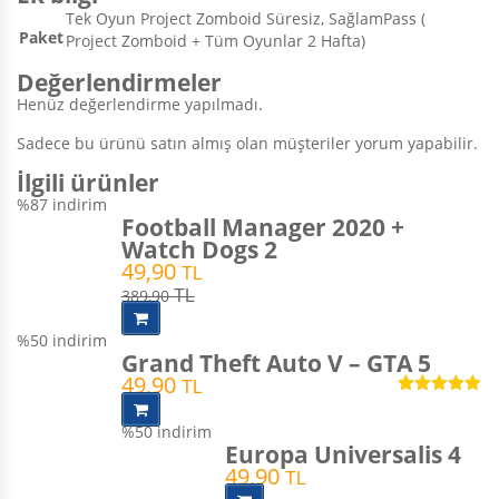
Tek Oyun Project Zomboid Süresiz, SağlamPass (
Paket
Project Zomboid + Tüm Oyunlar 2 Hafta)
Değerlendirmeler
Henüz değerlendirme yapılmadı.
Sadece bu ürünü satın almış olan müşteriler yorum yapabilir.
İlgili ürünler
%87
indirim
Football Manager 2020 +
Watch Dogs 2
49,90
TL
389,90
TL
%50
indirim
Grand Theft Auto V – GTA 5
49,90
TL
5 üzerinden
4.90
oy aldı
%50
indirim
Europa Universalis 4
49,90
TL