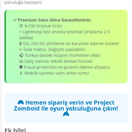
yolculuğa başlayın!
✅ Premium Satın Alma Garantilerimiz:
💯 %100 Orijinal Ürün
⚡ Lightning-fast anında teslimat (ortalama 2-5
dakika)
🔒 SSL 256-bit şifreleme ile korumalı ödeme sistemi
↩️ İade Yoktur, Değişim yapılabilir.
🎧 Türkçe destek müşteri hizmetleri ekibi
📧 Satış sonrası teknik destek hizmeti
🛡️ Fraud protection ve güvenli ödeme altyapısı
📱 Mobile uyumlu satın alma süreci
🎮 Hemen sipariş verin ve Project
Zomboid ile oyun yolculuğuna çıkın!
🎮
Ek bilgi