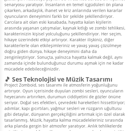
senaryosu yaratıyor. İnsanların en temel içgüdüleri ön plana
çıkarken, arkadaşlık, ihanet ve kriz anlarında verilen kararlar
oyuncuların deneyimini farklı bir şekilde şekillendiriyor.
Carcılara ait olan eski kasabada, hayatta kalan kişilerin
arasında yaşanan çatışmalar, kaynak kıtlığı ve zombi tehlikesi,
karakterinizin kişisel yolculuğunu şekillendiriyor. Her seçim,
hikaye üzerindeki etkiyi artırıyor. Karakter ilişkiniz, diğer
karakterlerle olan etkileşimleriniz ve yavaş yavaş çözülmeye
doğru giden dünya, hikaye deneyimini daha da
zenginleştiriyor. Sonuçta, yalnızca hayatta kalmak değil, aynı
zamanda içinde bulunduğunuz durumu aşmak için ne kadar
mücadele edebileceğinizdir.
🎵 Ses Teknolojisi ve Müzik Tasarımı
Project Zomboid, ses tasarımı ile atmosferin yoğunluğunu
artırıyor. Oyun içerisinde duyulan zombi sesleri, oyuncuların
heyecanını artırırken, durumun ciddiyetini de gözler önüne
seriyor. Doğal ses efektleri, çevredeki hareketleri hissettiriyor;
adımlar, kapı gıcırtıları, yağmur sesleri ve rüzgarın uğultusu
gibi detaylar, dünyanın gerçekçiliğini artırmak için özel olarak
tasarlanmış. Müzik, hayatta kalma mücadeleleriniz sırasında
arka planda gergin bir atmosfer yaratıyor. Anlık tehlikelerde