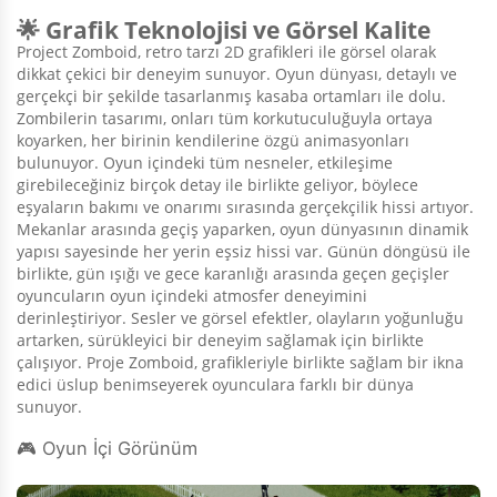
🌟 Grafik Teknolojisi ve Görsel Kalite
Project Zomboid, retro tarzı 2D grafikleri ile görsel olarak
dikkat çekici bir deneyim sunuyor. Oyun dünyası, detaylı ve
gerçekçi bir şekilde tasarlanmış kasaba ortamları ile dolu.
Zombilerin tasarımı, onları tüm korkutuculuğuyla ortaya
koyarken, her birinin kendilerine özgü animasyonları
bulunuyor. Oyun içindeki tüm nesneler, etkileşime
girebileceğiniz birçok detay ile birlikte geliyor, böylece
eşyaların bakımı ve onarımı sırasında gerçekçilik hissi artıyor.
Mekanlar arasında geçiş yaparken, oyun dünyasının dinamik
yapısı sayesinde her yerin eşsiz hissi var. Günün döngüsü ile
birlikte, gün ışığı ve gece karanlığı arasında geçen geçişler
oyuncuların oyun içindeki atmosfer deneyimini
derinleştiriyor. Sesler ve görsel efektler, olayların yoğunluğu
artarken, sürükleyici bir deneyim sağlamak için birlikte
çalışıyor. Proje Zomboid, grafikleriyle birlikte sağlam bir ikna
edici üslup benimseyerek oyunculara farklı bir dünya
sunuyor.
🎮 Oyun İçi Görünüm