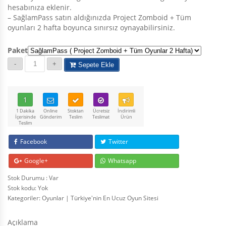
hesabınıza eklenir.
– SağlamPass satın aldığınızda Project Zomboid + Tüm
oyunları 2 hafta boyunca sınırsız oynayabilirsiniz.
Paket
Sepete Ekle
1
1 Dakika
Online
Stoktan
Ücretsiz
İndirimli
İçerisinde
Gönderim
Teslim
Teslimat
Ürün
Teslim
Facebook
Twitter
Google+
Whatsapp
Stok Durumu : Var
Stok kodu:
Yok
Kategoriler:
Oyunlar | Türkiye'nin En Ucuz Oyun Sitesi
Açıklama