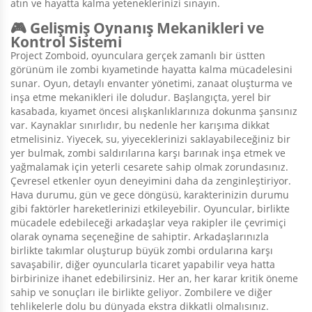
atın ve hayatta kalma yeteneklerinizi sınayın.
🎮 Gelişmiş Oynanış Mekanikleri ve
Kontrol Sistemi
Project Zomboid, oyunculara gerçek zamanlı bir üstten
görünüm ile zombi kıyametinde hayatta kalma mücadelesini
sunar. Oyun, detaylı envanter yönetimi, zanaat oluşturma ve
inşa etme mekanikleri ile doludur. Başlangıçta, yerel bir
kasabada, kıyamet öncesi alışkanlıklarınıza dokunma şansınız
var. Kaynaklar sınırlıdır, bu nedenle her karışıma dikkat
etmelisiniz. Yiyecek, su, yiyeceklerinizi saklayabileceğiniz bir
yer bulmak, zombi saldırılarına karşı barınak inşa etmek ve
yağmalamak için yeterli cesarete sahip olmak zorundasınız.
Çevresel etkenler oyun deneyimini daha da zenginleştiriyor.
Hava durumu, gün ve gece döngüsü, karakterinizin durumu
gibi faktörler hareketlerinizi etkileyebilir. Oyuncular, birlikte
mücadele edebileceği arkadaşlar veya rakipler ile çevrimiçi
olarak oynama seçeneğine de sahiptir. Arkadaşlarınızla
birlikte takımlar oluşturup büyük zombi ordularına karşı
savaşabilir, diğer oyuncularla ticaret yapabilir veya hatta
birbirinize ihanet edebilirsiniz. Her an, her karar kritik öneme
sahip ve sonuçları ile birlikte geliyor. Zombilere ve diğer
tehlikelerle dolu bu dünyada ekstra dikkatli olmalısınız.