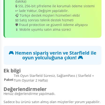
dakika)
🔒 SSL 256-bit şifreleme ile korumalı ödeme sistemi
↩️ İade Yoktur, Değişim yapılabilir.
🎧 Türkçe destek müşteri hizmetleri ekibi
📧 Satış sonrası teknik destek hizmeti
🛡️ Fraud protection ve güvenli ödeme altyapısı
📱 Mobile uyumlu satın alma süreci
🎮 Hemen sipariş verin ve Starfield ile
oyun yolculuğuna çıkın! 🎮
Ek bilgi
Tek Oyun Starfield Süresiz, SağlamPass ( Starfield +
Paket
Tüm Oyunlar 2 Hafta)
Değerlendirmeler
Henüz değerlendirme yapılmadı.
Sadece bu ürünü satın almış olan müşteriler yorum yapabilir.