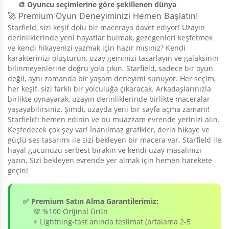
🎨 Oyuncu seçimlerine göre şekillenen dünya
🚀 Premium Oyun Deneyiminizi Hemen Başlatın!
Starfield, sizi keşif dolu bir maceraya davet ediyor! Uzayın
derinliklerinde yeni hayatlar bulmak, gezegenleri keşfetmek
ve kendi hikayenizi yazmak için hazır mısınız? Kendi
karakterinizi oluşturun, uzay geminizi tasarlayın ve galaksinin
bilinmeyenlerine doğru yola çıkın. Starfield, sadece bir oyun
değil, aynı zamanda bir yaşam deneyimi sunuyor. Her seçim,
her keşif, sizi farklı bir yolculuğa çıkaracak. Arkadaşlarınızla
birlikte oynayarak, uzayın derinliklerinde birlikte maceralar
yaşayabilirsiniz. Şimdi, uzayda yeni bir sayfa açma zamanı!
Starfield’ı hemen edinin ve bu muazzam evrende yerinizi alın.
Keşfedecek çok şey var! İnanılmaz grafikler, derin hikaye ve
güçlü ses tasarımı ile sizi bekleyen bir macera var. Starfield ile
hayal gücünüzü serbest bırakın ve kendi uzay masalınızı
yazın. Sizi bekleyen evrende yer almak için hemen harekete
geçin!
✅ Premium Satın Alma Garantilerimiz:
💯 %100 Orijinal Ürün
⚡ Lightning-fast anında teslimat (ortalama 2-5