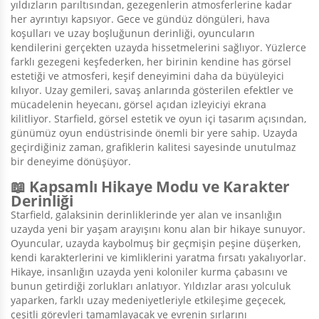
yıldızların parıltısından, gezegenlerin atmosferlerine kadar
her ayrıntıyı kapsıyor. Gece ve gündüz döngüleri, hava
koşulları ve uzay boşluğunun derinliği, oyuncuların
kendilerini gerçekten uzayda hissetmelerini sağlıyor. Yüzlerce
farklı gezegeni keşfederken, her birinin kendine has görsel
estetiği ve atmosferi, keşif deneyimini daha da büyüleyici
kılıyor. Uzay gemileri, savaş anlarında gösterilen efektler ve
mücadelenin heyecanı, görsel açıdan izleyiciyi ekrana
kilitliyor. Starfield, görsel estetik ve oyun içi tasarım açısından,
günümüz oyun endüstrisinde önemli bir yere sahip. Uzayda
geçirdiğiniz zaman, grafiklerin kalitesi sayesinde unutulmaz
bir deneyime dönüşüyor.
📖 Kapsamlı Hikaye Modu ve Karakter
Derinliği
Starfield, galaksinin derinliklerinde yer alan ve insanlığın
uzayda yeni bir yaşam arayışını konu alan bir hikaye sunuyor.
Oyuncular, uzayda kaybolmuş bir geçmişin peşine düşerken,
kendi karakterlerini ve kimliklerini yaratma fırsatı yakalıyorlar.
Hikaye, insanlığın uzayda yeni koloniler kurma çabasını ve
bunun getirdiği zorlukları anlatıyor. Yıldızlar arası yolculuk
yaparken, farklı uzay medeniyetleriyle etkileşime geçecek,
çeşitli görevleri tamamlayacak ve evrenin sırlarını