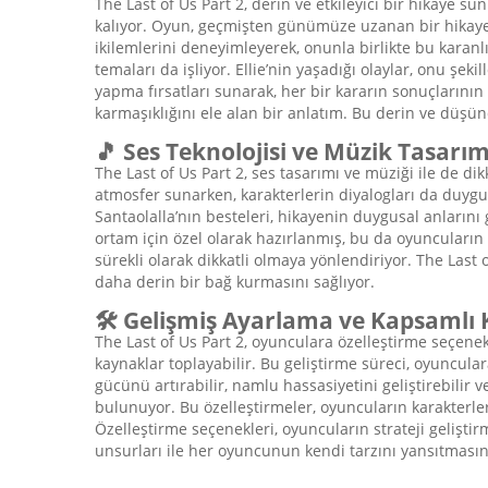
The Last of Us Part 2, derin ve etkileyici bir hikaye su
kalıyor. Oyun, geçmişten günümüze uzanan bir hikaye yap
ikilemlerini deneyimleyerek, onunla birlikte bu karanl
temaları da işliyor. Ellie’nin yaşadığı olaylar, onu ş
yapma fırsatları sunarak, her bir kararın sonuçlarının
karmaşıklığını ele alan bir anlatım. Bu derin ve düşü
🎵 Ses Teknolojisi ve Müzik Tasarım
The Last of Us Part 2, ses tasarımı ve müziği ile de d
atmosfer sunarken, karakterlerin diyalogları da duygus
Santaolalla’nın besteleri, hikayenin duygusal anların
ortam için özel olarak hazırlanmış, bu da oyuncuların d
sürekli olarak dikkatli olmaya yönlendiriyor. The Last o
daha derin bir bağ kurmasını sağlıyor.
🛠️ Gelişmiş Ayarlama ve Kapsamlı K
The Last of Us Part 2, oyunculara özelleştirme seçenekl
kaynaklar toplayabilir. Bu geliştirme süreci, oyuncular
gücünü artırabilir, namlu hassasiyetini geliştirebilir v
bulunuyor. Bu özelleştirmeler, oyuncuların karakterler
Özelleştirme seçenekleri, oyuncuların strateji gelişti
unsurları ile her oyuncunun kendi tarzını yansıtması