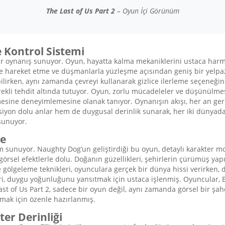
The Last of Us Part 2
– Oyun İçi Görünüm
 Kontrol Sistemi
ir oynanış sunuyor. Oyun, hayatta kalma mekaniklerini ustaca harma
likle hareket etme ve düşmanlarla yüzleşme açısından geniş bir yelpa
rebilirken, aynı zamanda çevreyi kullanarak gizlice ilerleme seçene
kli tehdit altında tutuyor. Oyun, zorlu mücadeleler ve düşünülmesi 
esine deneyimlemesine olanak tanıyor. Oynanışın akışı, her an geri
siyon dolu anlar hem de duygusal derinlik sunarak, her iki dünyada 
sunuyor.
te
yim sunuyor. Naughty Dog’un geliştirdiği bu oyun, detaylı karakter 
 görsel efektlerle dolu. Doğanın güzellikleri, şehirlerin çürümüş yap
 gölgeleme teknikleri, oyunculara gerçek bir dünya hissi verirken, 
leri, duygu yoğunluğunu yansıtmak için ustaca işlenmiş. Oyuncular, E
ast of Us Part 2, sadece bir oyun değil, aynı zamanda görsel bir şahe
mak için özenle hazırlanmış.
er Derinliği