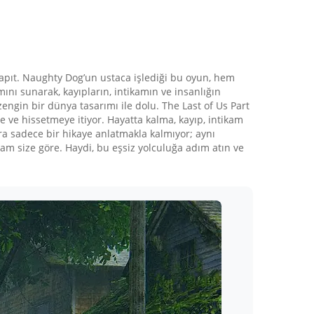
şyapıt. Naughty Dog’un ustaca işlediği bu oyun, hem
ını sunarak, kayıpların, intikamın ve insanlığın
 zengin bir dünya tasarımı ile dolu. The Last of Us Part
 ve hissetmeye itiyor. Hayatta kalma, kayıp, intikam
ara sadece bir hikaye anlatmakla kalmıyor; aynı
tam size göre. Haydi, bu eşsiz yolculuğa adım atın ve