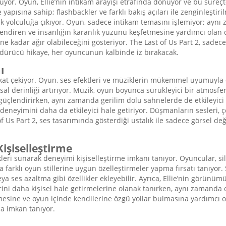
nuyor. Oyun, Ellie’nin intikam arayışı etrafında dönüyor ve bu süreçt
ısına sahip; flashbackler ve farklı bakış açıları ile zenginleştirilm
ık yolculuğa çıkıyor. Oyun, sadece intikam temasını işlemiyor; aynı
ekillendiren ve insanlığın karanlık yüzünü keşfetmesine yardımcı ola
 ne kadar ağır olabileceğini gösteriyor. The Last of Us Part 2, sade
ndürücü hikaye, her oyuncunun kalbinde iz bırakacak.
ı
ikkat çekiyor. Oyun, ses efektleri ve müziklerin mükemmel uyumuyla 
al derinliği artırıyor. Müzik, oyun boyunca sürükleyici bir atmosfe
ı güçlendirirken, aynı zamanda gerilim dolu sahnelerde de etkileyic
eneyimini daha da etkileyici hale getiriyor. Düşmanların sesleri, çe
f Us Part 2, ses tasarımında gösterdiği ustalık ile sadece görsel deği
işiselleştirme
eri sunarak deneyimi kişiselleştirme imkanı tanıyor. Oyuncular, sila
a farklı oyun stillerine uygun özelleştirmeler yapma fırsatı tanıyor.
eya ses azaltma gibi özellikler ekleyebilir. Ayrıca, Ellie’nin görünüm
ini daha kişisel hale getirmelerine olanak tanırken, aynı zamanda o
rmesine ve oyun içinde kendilerine özgü yollar bulmasına yardımcı ol
na imkan tanıyor.