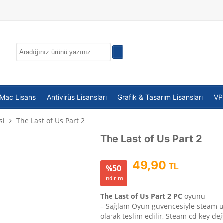
 Mac Lisans
Antivirüs Lisansları
Grafik & Tasarım Lisansları
V
si
The Last of Us Part 2
The Last of Us Part 2
49,90
TL
%50
indirim
The Last of Us Part 2 PC
oyunu
– Sağlam Oyun güvencesiyle steam 
olarak teslim edilir, Steam cd key deği