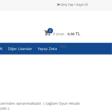
Giriş Yap \ Kayıt Ol
0
0 ürün -
0,00
TL
Yeni
PN
Diğer Lisanslar
Yapay Zeka
üzerinden oynanmaktadır. ( Sağlam Oyun Hesabı
ldir.)