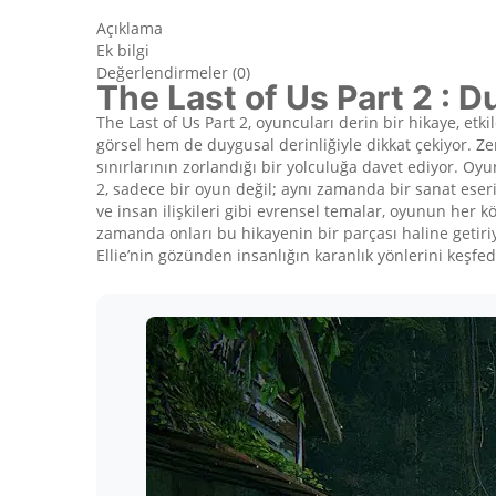
Açıklama
Ek bilgi
Değerlendirmeler (0)
The Last of Us Part 2 : 
The Last of Us Part 2, oyuncuları derin bir hikaye, et
görsel hem de duygusal derinliğiyle dikkat çekiyor. Ze
sınırlarının zorlandığı bir yolculuğa davet ediyor. Oyu
2, sadece bir oyun değil; aynı zamanda bir sanat eser
ve insan ilişkileri gibi evrensel temalar, oyunun her 
zamanda onları bu hikayenin bir parçası haline getiri
Ellie’nin gözünden insanlığın karanlık yönlerini keşfed