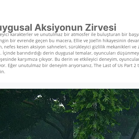
Duygusal Aksiyonun Zirvesi
kileyici karakterler ve unutulmaz bir atmosfer ile buluşturan bir ba
ngin bir evrende geçen bu macera, Ellie ve Joel’in hikayesinin devam
n, nefes kesen aksiyon sahneleri, sürükleyici gizlilik mekanikleri ve
i. İçinde barındırdığı derin duygusal temalar, oyuncuları düşünmeye
köşesinde karşımıza çıkıyor. Bu derin ve etkileyici deneyim, oyuncul
yor. Eğer unutulmaz bir deneyim arıyorsanız, The Last of Us Part 2 
in.