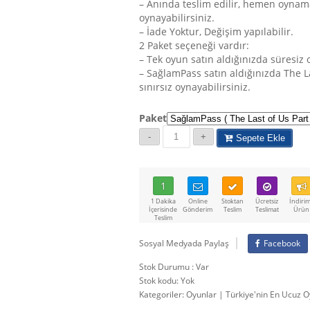
– Anında teslim edilir, hemen oynam
oynayabilirsiniz.
– İade Yoktur, Değişim yapılabilir.
2 Paket seçeneği vardır:
– Tek oyun satın aldığınızda süresiz
– SağlamPass satın aldığınızda The L
sınırsız oynayabilirsiniz.
Paket
Sepete Ekle
1
1 Dakika
Online
Stoktan
Ücretsiz
İndirim
İçerisinde
Gönderim
Teslim
Teslimat
Ürün
Teslim
Sosyal Medyada Paylaş
Facebook
Stok Durumu : Var
Stok kodu:
Yok
Kategoriler:
Oyunlar | Türkiye'nin En Ucuz O