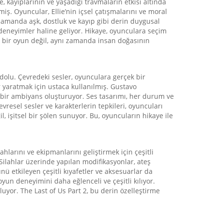
e, kayıplarının ve yaşadığı travmaların etkisi altında
iş. Oyuncular, Ellie’nin içsel çatışmalarını ve moral
 zamanda aşk, dostluk ve kayıp gibi derin duygusal
n deneyimler haline geliyor. Hikaye, oyunculara seçim
ce bir oyun değil, aynı zamanda insan doğasının
dolu. Çevredeki sesler, oyunculara gerçek bir
r yaratmak için ustaca kullanılmış. Gustavo
i bir ambiyans oluşturuyor. Ses tasarımı, her durum ve
vresel sesler ve karakterlerin tepkileri, oyuncuları
l, işitsel bir şölen sunuyor. Bu, oyuncuların hikaye ile
hlarını ve ekipmanlarını geliştirmek için çeşitli
 Silahlar üzerinde yapılan modifikasyonlar, ateş
ünü etkileyen çeşitli kıyafetler ve aksesuarlar da
yun deneyimini daha eğlenceli ve çeşitli kılıyor.
uyor. The Last of Us Part 2, bu derin özelleştirme