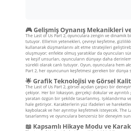
🎮 Gelişmiş Oynanış Mekanikleri ve
The Last of Us Part 2, oyunculara zengin ve dinamik b
tutuyor. Ellie’nin yetenekleri, çevreyi keşfetme, gizli
kullanarak düşmanlarını alt etme stratejileri gelişti
oluşmuyor; enfekte olmuş yaratıklar da oyuncuları süre
ve keşif unsurları, oyuncuların dünyayı daha derinlem
sürekli olarak canlı tutuyor. Oyun, oyunculara hem ak
Part 2, her oyuncunun keşfetmesi gereken bir dünya 
🌟 Grafik Teknolojisi ve Görsel Kali
The Last of Us Part 2, görsel açıdan çarpıcı bir dene
çekiyor. Her bir lokasyon, gerçekçi dokular ve ayrıntılı
yaratan özgün bir şekilde tasarlanmış. Işıklandırma ve
hale getiriyor. Karakterlerin yüz ifadeleri ve hareket
kaybolacak ve her ayrıntıyı keşfetmek isteyecek. The L
tasarlanmış ve oyunculara benzersiz bir deneyim sun
📖 Kapsamlı Hikaye Modu ve Karakt