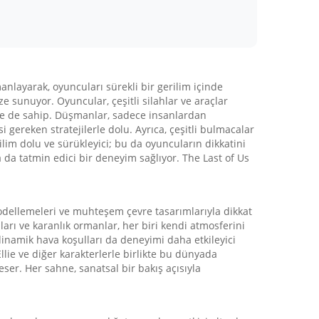
nlayarak, oyuncuları sürekli bir gerilim içinde
ze sunuyor. Oyuncular, çeşitli silahlar ve araçlar
ğine de sahip. Düşmanlar, sadece insanlardan
gereken stratejilerle dolu. Ayrıca, çeşitli bulmacalar
lim dolu ve sürükleyici; bu da oyuncuların dikkatini
da tatmin edici bir deneyim sağlıyor. The Last of Us
modellemeleri ve muhteşem çevre tasarımlarıyla dikkat
ıları ve karanlık ormanlar, her biri kendi atmosferini
dinamik hava koşulları da deneyimi daha etkileyici
llie ve diğer karakterlerle birlikte bu dünyada
ser. Her sahne, sanatsal bir bakış açısıyla