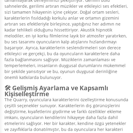
tamamlayarak deneyiminizi pekiştiriyor. Gerilim dolu
sahnelerde, gerilimi artıran müzikler ve etkileyici ses efektleri,
sizi tamamen hikayenin içine çekiyor. Doğal ortam sesleri,
karakterlerin fısıldadığı korkulu anlar ve ortamın gizemini
artıran ses efektleriyle birleşince, yaptığınız her adımın ne
kadar tehlikeli olduğunu hissettiriyor. Akustik hipnotik
melodiler, en iyi korku filmlerine layık bir atmosfer yaratırken,
bu ses tasarımı oyuncuların kalp atışlarını hızlandırmayı
başarıyor. Ayrıca, karakterlerin seslendirmeleri son derece
etkileyici ve gerçekçi, bu da oyuncuların karakterlere daha
fazla bağlanmasını sağlıyor. Müziklerin zamanlaması ve
temperlemeleri, insanların duygusal durumlarını mükemmel
bir şekilde yansıtıyor ve bu, oyunun duygusal derinliğine
önemli katkılarda bulunuyor.
🛠️ Gelişmiş Ayarlama ve Kapsamlı
Kişiselleştirme
The Quarry, oyunculara karakterlerini özelleştirme konusunda
çeşitli seçenekler sunuyor. Karakterlerin dış görünüşlerini
değiştirme, kıyafetlerini giydirme ve farklı özellikler ekleme
imkanı, oyuncuların kendilerini hikayeye daha fazla dahil
etmelerini sağlıyor. Her bir karakter, kendine özgü yetenekler
ve zayıflıklarla donatılmıştır, bu da oyunculara her karakteri