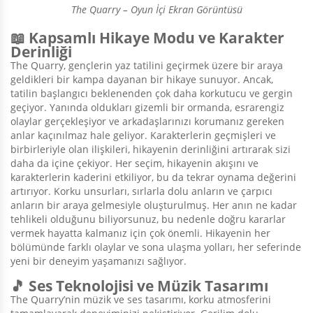
The Quarry – Oyun İçi Ekran Görüntüsü
📖 Kapsamlı Hikaye Modu ve Karakter
Derinliği
The Quarry, gençlerin yaz tatilini geçirmek üzere bir araya
geldikleri bir kampa dayanan bir hikaye sunuyor. Ancak,
tatilin başlangıcı beklenenden çok daha korkutucu ve gergin
geçiyor. Yanında oldukları gizemli bir ormanda, esrarengiz
olaylar gerçekleşiyor ve arkadaşlarınızı korumanız gereken
anlar kaçınılmaz hale geliyor. Karakterlerin geçmişleri ve
birbirleriyle olan ilişkileri, hikayenin derinliğini artırarak sizi
daha da içine çekiyor. Her seçim, hikayenin akışını ve
karakterlerin kaderini etkiliyor, bu da tekrar oynama değerini
artırıyor. Korku unsurları, sırlarla dolu anların ve çarpıcı
anların bir araya gelmesiyle oluşturulmuş. Her anın ne kadar
tehlikeli olduğunu biliyorsunuz, bu nedenle doğru kararlar
vermek hayatta kalmanız için çok önemli. Hikayenin her
bölümünde farklı olaylar ve sona ulaşma yolları, her seferinde
yeni bir deneyim yaşamanızı sağlıyor.
🎵 Ses Teknolojisi ve Müzik Tasarımı
The Quarry’nin müzik ve ses tasarımı, korku atmosferini