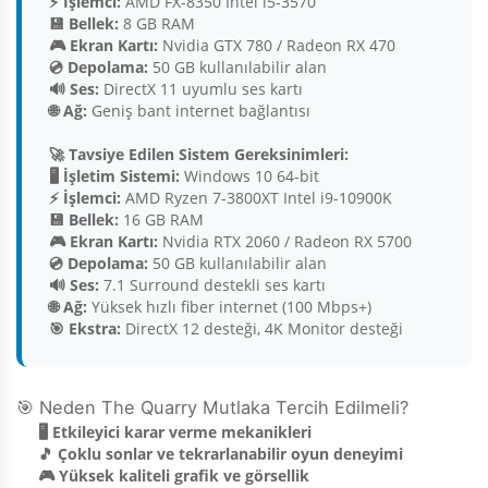
⚡ İşlemci:
AMD FX-8350 Intel i5-3570
💾 Bellek:
8 GB RAM
🎮 Ekran Kartı:
Nvidia GTX 780 / Radeon RX 470
💿 Depolama:
50 GB kullanılabilir alan
🔊 Ses:
DirectX 11 uyumlu ses kartı
🌐 Ağ:
Geniş bant internet bağlantısı
🚀 Tavsiye Edilen Sistem Gereksinimleri:
🖥️ İşletim Sistemi:
Windows 10 64-bit
⚡ İşlemci:
AMD Ryzen 7-3800XT Intel i9-10900K
💾 Bellek:
16 GB RAM
🎮 Ekran Kartı:
Nvidia RTX 2060 / Radeon RX 5700
💿 Depolama:
50 GB kullanılabilir alan
🔊 Ses:
7.1 Surround destekli ses kartı
🌐 Ağ:
Yüksek hızlı fiber internet (100 Mbps+)
🎯 Ekstra:
DirectX 12 desteği, 4K Monitor desteği
🎯 Neden The Quarry Mutlaka Tercih Edilmeli?
🖥️ Etkileyici karar verme mekanikleri
🎵 Çoklu sonlar ve tekrarlanabilir oyun deneyimi
🎮 Yüksek kaliteli grafik ve görsellik