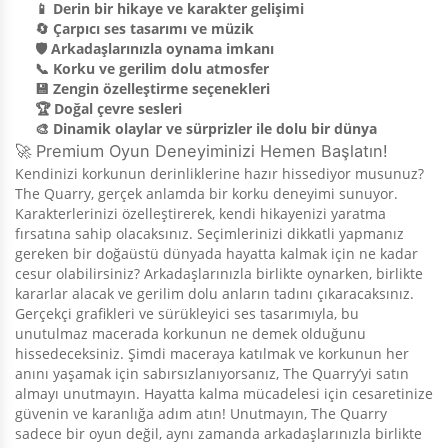
📱 Derin bir hikaye ve karakter gelişimi
🔄 Çarpıcı ses tasarımı ve müzik
🛡️ Arkadaşlarınızla oynama imkanı
📞 Korku ve gerilim dolu atmosfer
💾 Zengin özelleştirme seçenekleri
🏆 Doğal çevre sesleri
🎨 Dinamik olaylar ve sürprizler ile dolu bir dünya
🚀 Premium Oyun Deneyiminizi Hemen Başlatın!
Kendinizi korkunun derinliklerine hazır hissediyor musunuz?
The Quarry, gerçek anlamda bir korku deneyimi sunuyor.
Karakterlerinizi özelleştirerek, kendi hikayenizi yaratma
fırsatına sahip olacaksınız. Seçimlerinizi dikkatli yapmanız
gereken bir doğaüstü dünyada hayatta kalmak için ne kadar
cesur olabilirsiniz? Arkadaşlarınızla birlikte oynarken, birlikte
kararlar alacak ve gerilim dolu anların tadını çıkaracaksınız.
Gerçekçi grafikleri ve sürükleyici ses tasarımıyla, bu
unutulmaz macerada korkunun ne demek olduğunu
hissedeceksiniz. Şimdi maceraya katılmak ve korkunun her
anını yaşamak için sabırsızlanıyorsanız, The Quarry’yi satın
almayı unutmayın. Hayatta kalma mücadelesi için cesaretinize
güvenin ve karanlığa adım atın! Unutmayın, The Quarry
sadece bir oyun değil, aynı zamanda arkadaşlarınızla birlikte