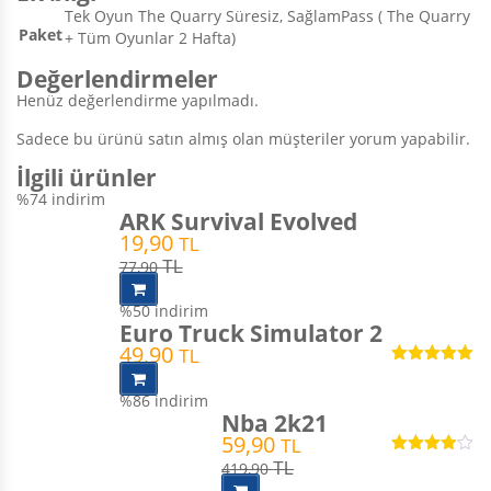
Tek Oyun The Quarry Süresiz, SağlamPass ( The Quarry
Paket
+ Tüm Oyunlar 2 Hafta)
Değerlendirmeler
Henüz değerlendirme yapılmadı.
Sadece bu ürünü satın almış olan müşteriler yorum yapabilir.
İlgili ürünler
%74
indirim
ARK Survival Evolved
19,90
TL
77,90
TL
%50
indirim
Euro Truck Simulator 2
49,90
TL
5 üzerinden
5.00
oy aldı
%86
indirim
Nba 2k21
59,90
TL
5
419,90
TL
üzerinden