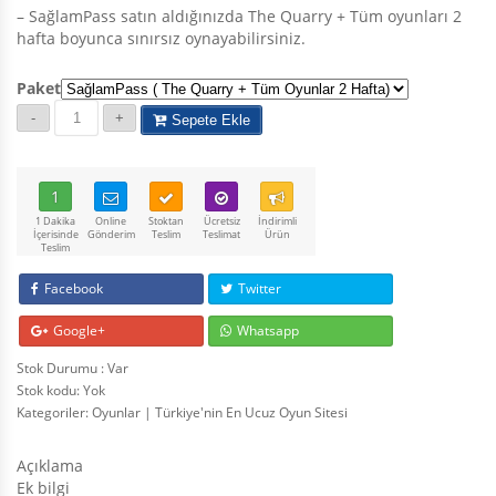
– SağlamPass satın aldığınızda The Quarry + Tüm oyunları 2
hafta boyunca sınırsız oynayabilirsiniz.
Paket
Sepete Ekle
1
1 Dakika
Online
Stoktan
Ücretsiz
İndirimli
İçerisinde
Gönderim
Teslim
Teslimat
Ürün
Teslim
Facebook
Twitter
Google+
Whatsapp
Stok Durumu : Var
Stok kodu:
Yok
Kategoriler:
Oyunlar | Türkiye'nin En Ucuz Oyun Sitesi
Açıklama
Ek bilgi