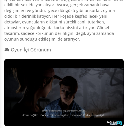
etkili bir şekilde yansıtıyor. Ayrıca, gerçek zamanlı hava
değişimleri ve gündüz-gece döngüsü gibi unsurlar, oyuna
ciddi bir derinlik katıyor. Her köşede keşfedilecek yeni
detaylar, oyuncuların dikkatini sürekli canlı tutarken,
atmosferin yoğunluğu da korku hissini artırıyor. Görsel
tasarım, sadece korkunun derinliğini değil, aynı zamanda
oyunun sunduğu etkileşimi de artırıyor.
🎮 Oyun İçi Görünüm