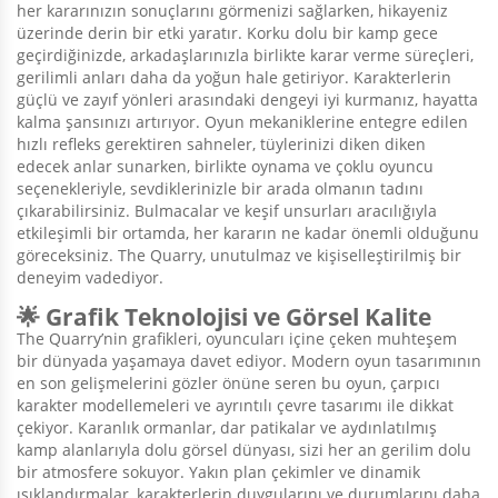
her kararınızın sonuçlarını görmenizi sağlarken, hikayeniz
üzerinde derin bir etki yaratır. Korku dolu bir kamp gece
geçirdiğinizde, arkadaşlarınızla birlikte karar verme süreçleri,
gerilimli anları daha da yoğun hale getiriyor. Karakterlerin
güçlü ve zayıf yönleri arasındaki dengeyi iyi kurmanız, hayatta
kalma şansınızı artırıyor. Oyun mekaniklerine entegre edilen
hızlı refleks gerektiren sahneler, tüylerinizi diken diken
edecek anlar sunarken, birlikte oynama ve çoklu oyuncu
seçenekleriyle, sevdiklerinizle bir arada olmanın tadını
çıkarabilirsiniz. Bulmacalar ve keşif unsurları aracılığıyla
etkileşimli bir ortamda, her kararın ne kadar önemli olduğunu
göreceksiniz. The Quarry, unutulmaz ve kişiselleştirilmiş bir
deneyim vadediyor.
🌟 Grafik Teknolojisi ve Görsel Kalite
The Quarry’nin grafikleri, oyuncuları içine çeken muhteşem
bir dünyada yaşamaya davet ediyor. Modern oyun tasarımının
en son gelişmelerini gözler önüne seren bu oyun, çarpıcı
karakter modellemeleri ve ayrıntılı çevre tasarımı ile dikkat
çekiyor. Karanlık ormanlar, dar patikalar ve aydınlatılmış
kamp alanlarıyla dolu görsel dünyası, sizi her an gerilim dolu
bir atmosfere sokuyor. Yakın plan çekimler ve dinamik
ışıklandırmalar, karakterlerin duygularını ve durumlarını daha