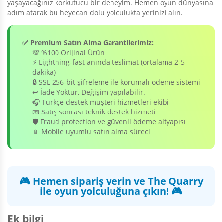
yaşayacağınız korkutucu bir deneyim. Hemen oyun dünyasına
adım atarak bu heyecan dolu yolculukta yerinizi alın.
✅ Premium Satın Alma Garantilerimiz:
💯 %100 Orijinal Ürün
⚡ Lightning-fast anında teslimat (ortalama 2-5
dakika)
🔒 SSL 256-bit şifreleme ile korumalı ödeme sistemi
↩️ İade Yoktur, Değişim yapılabilir.
🎧 Türkçe destek müşteri hizmetleri ekibi
📧 Satış sonrası teknik destek hizmeti
🛡️ Fraud protection ve güvenli ödeme altyapısı
📱 Mobile uyumlu satın alma süreci
🎮 Hemen sipariş verin ve The Quarry
ile oyun yolculuğuna çıkın! 🎮
Ek bilgi