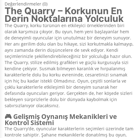
Değerlendirmeler (0)
The Quarry – Korkunun En
Derin Noktalarına Yolculuk
The Quarry, korku türünün en etkileyici örneklerinden biri
olarak karşımıza çıkıyor. Bu oyun, hem yeni başlayanlar hem
de deneyimli oyuncular için unutulmaz bir deneyim sunuyor.
Her anı gerilim dolu olan bu hikaye, sizi korkutmakla kalmayıp,
aynı zamanda derin düşüncelere de sevk ediyor. Kendi
seçimlerinizle şekillendirebileceğiniz bir yolculuğa hazır olun.
The Quarry, stilize edilmiş grafikleri ve güçlü kurgusuyla sizi
kendine çekiyor. Susmak bilmeyen karanlık ve hırpalanmış
karakterlerle dolu bu korku evreninde, cesaretinizi sınamak
için hiç bu kadar istekli Olmadınız. Oyun, çeşitli sonlarla ve
çoklu karakterlerle etkileşimli bir deneyim sunarak her
defasında oyuncuları geriyor. Gerçekten de, her köşede sizleri
bekleyen sürprizlerle dolu bir dünyada kaybolmak için
sabırsızlanıyor olacaksınız.
🎮 Gelişmiş Oynanış Mekanikleri ve
Kontrol Sistemi
The Quarry’de, oyuncular karakterlerin seçimleri üzerinde tam
kontrole sahiptir. Şahane mekaniklerle donatılmış bu oyun,