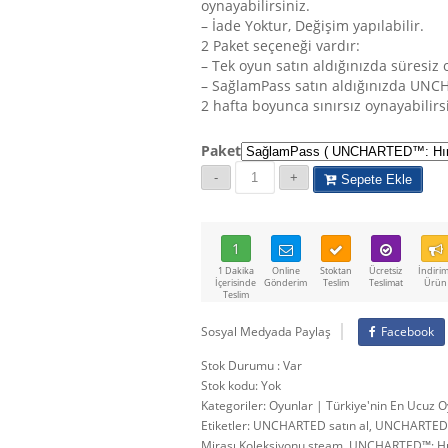
oynayabilirsiniz.
– İade Yoktur, Değişim yapılabilir.
2 Paket seçeneği vardır:
– Tek oyun satın aldığınızda süresiz
– SağlamPass satın aldığınızda UNCH
2 hafta boyunca sınırsız oynayabilirsi
Paket
Sepete Ekle
1
1 Dakika
Online
Stoktan
Ücretsiz
İndirim
İçerisinde
Gönderim
Teslim
Teslimat
Ürün
Teslim
Sosyal Medyada Paylaş
Facebook
Stok Durumu : Var
Stok kodu:
Yok
Kategoriler:
Oyunlar | Türkiye'nin En Ucuz O
Etiketler:
UNCHARTED satın al
,
UNCHARTED™: 
Mirası Koleksiyonu steam
,
UNCHARTED™: Hırsı