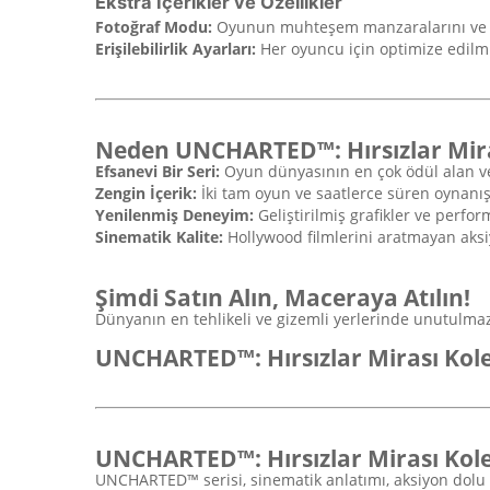
Ekstra İçerikler ve Özellikler
Fotoğraf Modu:
Oyunun muhteşem manzaralarını ve ak
Erişilebilirlik Ayarları:
Her oyuncu için optimize edilm
Neden UNCHARTED™: Hırsızlar Miras
Efsanevi Bir Seri:
Oyun dünyasının en çok ödül alan ve
Zengin İçerik:
İki tam oyun ve saatlerce süren oynanış
Yenilenmiş Deneyim:
Geliştirilmiş grafikler ve perfo
Sinematik Kalite:
Hollywood filmlerini aratmayan aksi
Şimdi Satın Alın, Maceraya Atılın!
Dünyanın en tehlikeli ve gizemli yerlerinde unutulmaz
UNCHARTED™: Hırsızlar Mirası Kol
UNCHARTED™: Hırsızlar Mirası Ko
UNCHARTED™ serisi, sinematik anlatımı, aksiyon dolu