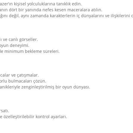
er’ın kişisel yolculuklarına tanıklık edin.
nın dört bir yanında nefes kesen maceralara atılın.
ını değil, aynı zamanda karakterlerin iç dünyalarını ve ilişkilerini 
ı ve canlı görseller.
 oyun deneyimi.
de minimum bekleme süreleri.
alar ve çatışmalar.
zorlu bulmacaları çözün.
nikleriyle zenginleştirilmiş bir oyun dünyası.
satı.
zelleştirilebilir kontrol ayarları.