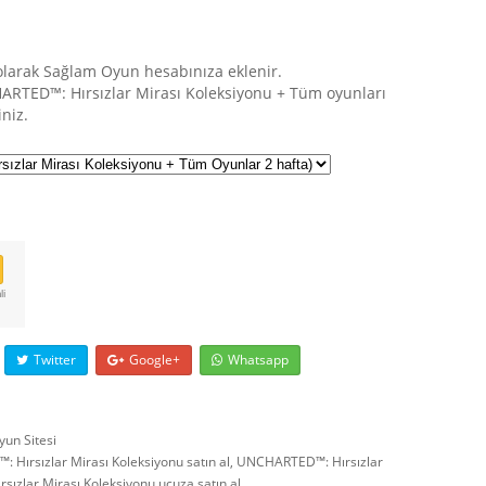
 olarak Sağlam Oyun hesabınıza eklenir.
ARTED™: Hırsızlar Mirası Koleksiyonu + Tüm oyunları
niz.
li
Twitter
Google+
Whatsapp
yun Sitesi
Hırsızlar Mirası Koleksiyonu satın al
,
UNCHARTED™: Hırsızlar
zlar Mirası Koleksiyonu ucuza satın al