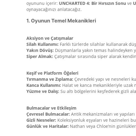
oyununu içerir:
UNCHARTED 4: Bir Hırsızın Sonu
ve
U
oynayacağınızı anlatacağız.
1. Oyunun Temel Mekanikleri
Aksiyon ve Çatışmalar
Silah Kullanımı:
Farklı türlerde silahlar kullanarak düş
Yakın Dövüş:
Düşmanlarla yakın temas halindeyken y
Siper Almak:
Çatışmalar sırasında siper alarak kendini
Keşif ve Platform Öğeleri
Tırmanma ve Zıplama:
Çevredeki yapı ve nesneleri ku
Kanca Kullanımı:
Halat ve kanca mekanikleriyle uzak m
Yüzme ve Dalış:
Su altı bölgelerini keşfederek gizli ala
Bulmacalar ve Etkileşim
Çevresel Bulmacalar:
Antik mekanizmaları ve yapıları 
Gizli Nesneler:
Koleksiyonluk eşyaları ve hazineleri bu
Günlük ve Haritalar:
Nathan veya Chloe’nin günlüklerin