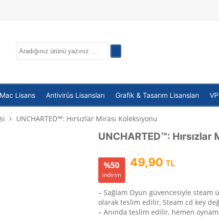
 Mac Lisans
Antivirüs Lisansları
Grafik & Tasarım Lisansları
V
si
UNCHARTED™: Hırsızlar Mirası Koleksiyonu
UNCHARTED™: Hırsızlar M
49,90
TL
%50
indirim
– Sağlam Oyun güvencesiyle steam 
olarak teslim edilir, Steam cd key deği
– Anında teslim edilir, hemen oynam