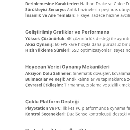
Derinlemesine Karakterler:
Nathan Drake ve Chloe Fraz
Sürükleyici Senaryo:
Antik hazinelerin peşinde, dünya
İnsanlık ve Aile Temaları:
Hikaye, sadece hazine avcılığ
Geliştirilmiş Grafikler ve Performans
Yüksek Çözünürlük:
4K çözünürlük desteği ile ayrıntıl
Akıcı Oynanış:
60 FPS kare hızıyla daha pürüzsüz bir
Hızlı Yükleme Süreleri:
SSD optimizasyonları sayesin
Heyecan Verici Oynanış Mekanikleri
Aksiyon Dolu Sahneler:
Sinematik dövüşler, kovalamac
Bulmacalar ve Keşif:
Antik kalıntılar ve tapınaklarda 
Çevresel Etkileşim:
Tırmanma, zıplama ve gizlilik meka
Çoklu Platform Desteği
PlayStation ve PC:
İlk kez PC platformunda oynama fır
Kontrol Seçenekleri:
DualSense kontrolcüsü desteği ve ö