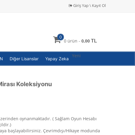
Giriş Yap \ Kayıt Ol
0
0 ürün -
0,00
TL
Yeni
PN
Diğer Lisanslar
Yapay Zeka
irası Koleksiyonu
üzerinden oynanmaktadır. ( Sağlam Oyun Hesabı
ldir.)
aya başlayabilirsiniz. Çevrimdışı/Hikaye modunda