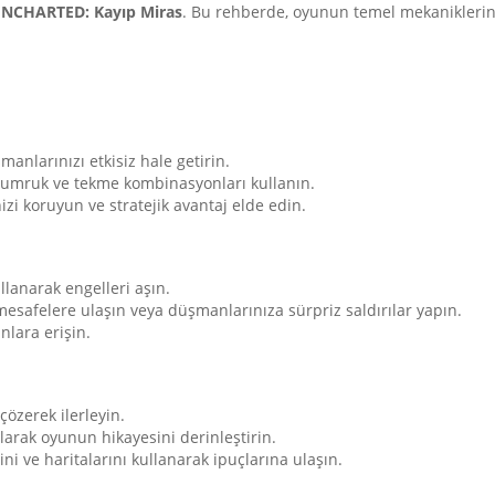
NCHARTED: Kayıp Miras
. Bu rehberde, oyunun temel mekaniklerini, 
manlarınızı etkisiz hale getirin.
umruk ve tekme kombinasyonları kullanın.
zi koruyun ve stratejik avantaj elde edin.
llanarak engelleri aşın.
esafelere ulaşın veya düşmanlarınıza sürpriz saldırılar yapın.
nlara erişin.
çözerek ilerleyin.
larak oyunun hikayesini derinleştirin.
i ve haritalarını kullanarak ipuçlarına ulaşın.