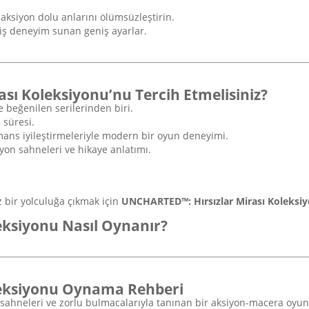
siyon dolu anlarını ölümsüzleştirin.
iş deneyim sunan geniş ayarlar.
ı Koleksiyonu’nu Tercih Etmelisiniz?
 beğenilen serilerinden biri.
 süresi.
rmans iyileştirmeleriyle modern bir oyun deneyimi.
yon sahneleri ve hikaye anlatımı.
 bir yolculuğa çıkmak için
UNCHARTED™: Hırsızlar Mirası Koleksi
eksiyonu Nasıl Oynanır?
leksiyonu Oynama Rehberi
 sahneleri ve zorlu bulmacalarıyla tanınan bir aksiyon-macera oyu