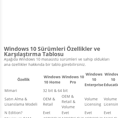
Windows 10 Sürümleri Özellikler ve
Karşılaştırma Tablosu
Aşağıda Windows 10 masaüstü sürümleri ve sahip oldukları
ana özellikler hakkında bir tablo görebilirsiniz.
Windows
Windo
Windows
Windows 10
Özellik
10
10
10 Home
Pro
Enterprise
Educati
Mimari
32 bit & 64 bit
OEM &
Satın Alma &
OEM &
Volume
Volume
Retail &
Lisanslama Modeli
Retail
Licensing
Licensi
Volume
N Edition?
Evet
Evet
Evet
Evet