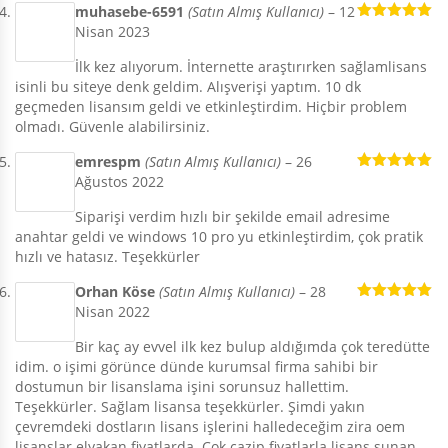
muhasebe-6591
(Satın Almış Kullanıcı)
–
12
Nisan 2023
5 üzerinden
5
oy aldı
İlk kez alıyorum. İnternette araştırırken sağlamlisans
isinli bu siteye denk geldim. Alışverişi yaptım. 10 dk
geçmeden lisansım geldi ve etkinleştirdim. Hiçbir problem
olmadı. Güvenle alabilirsiniz.
emrespm
(Satın Almış Kullanıcı)
–
26
Ağustos 2022
5 üzerinden
5
oy aldı
Siparişi verdim hızlı bir şekilde email adresime
anahtar geldi ve windows 10 pro yu etkinleştirdim, çok pratik
hızlı ve hatasız. Teşekkürler
Orhan Köse
(Satın Almış Kullanıcı)
–
28
Nisan 2022
5 üzerinden
5
oy aldı
Bir kaç ay evvel ilk kez bulup aldığımda çok teredütte
idim. o işimi görünce dünde kurumsal firma sahibi bir
dostumun bir lisanslama işini sorunsuz hallettim.
Teşekkürler. Sağlam lisansa teşekkürler. Şimdi yakın
çevremdeki dostların lisans işlerini halledeceğim zira oem
lisanslar elyakan fiyatlarda. Çok cazip fiyatlarla lisans sunan