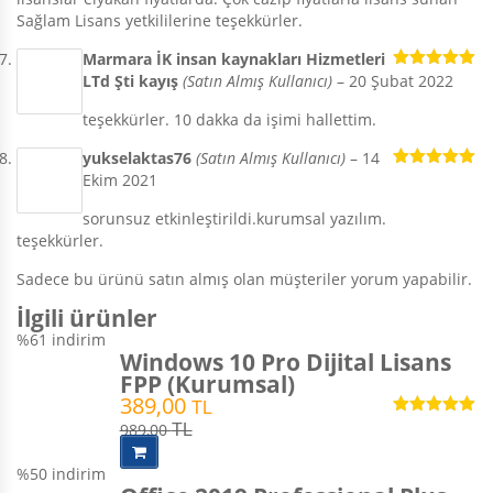
Sağlam Lisans yetkililerine teşekkürler.
Marmara İK insan kaynakları Hizmetleri
LTd Şti kayış
(Satın Almış Kullanıcı)
–
20 Şubat 2022
5 üzerinden
5
oy aldı
teşekkürler. 10 dakka da işimi hallettim.
yukselaktas76
(Satın Almış Kullanıcı)
–
14
Ekim 2021
5 üzerinden
5
oy aldı
sorunsuz etkinleştirildi.kurumsal yazılım.
teşekkürler.
Sadece bu ürünü satın almış olan müşteriler yorum yapabilir.
İlgili ürünler
%61
indirim
Windows 10 Pro Dijital Lisans
FPP (Kurumsal)
389,00
TL
5 üzerinden
989,00
TL
5.00
oy aldı
%50
indirim