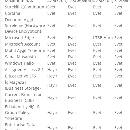
Maximum RAM
4GB(32bit)
128GB(64bit)
4GB(32bit)
512(64bi
Süreklilik(Continuum)
Evet
Evet
Evet
Evet
Cortana
Evet
Evet
Evet
Evet
Donanım Aygıt
Şifreleme (Hardware
Evet
Evet
Evet
Evet
Device Encryption)
Microsoft Edge
Evet
Evet
LTSB Hariç
Evet
Microsoft Account
Evet
Evet
Evet
Evet
Mobil Aygıt Yönetimi
Evet
Evet
Evet
Evet
Sanal Masaüstü
Evet
Evet
Evet
Evet
Windows Hello
Evet
Evet
Evet
Evet
Assigned Access 8.1
Hayır
Evet
Evet
Evet
BitLocker ve EFS
Hayır
Evet
Evet
Evet
İş Mağazası
Hayır
Evet
Evet
Evet
(Business Storage)
Current Branch for
Hayır
Evet
Evet
Evet
Business (CBB)
Etkialanı Üyeliği &
Group Policy
Hayır
Evet
Evet
Evet
Yönetimi
Enterprise Data
Hayır
Evet
Evet
Evet