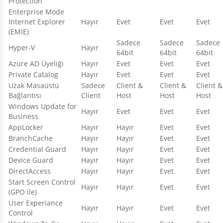
Protection
Enterprise Mode
Internet Explorer
Hayır
Evet
Evet
Evet
(EMIE)
Sadece
Sadece
Sadece
Hyper-V
Hayır
64bit
64bit
64bit
Azure AD Üyeliği
Hayır
Evet
Evet
Evet
Private Catalog
Hayır
Evet
Evet
Evet
Uzak Masaüstü
Sadece
Client &
Client &
Client &
Bağlantısı
Client
Host
Host
Host
Windows Update for
Hayır
Evet
Evet
Evet
Business
AppLocker
Hayır
Hayır
Evet
Evet
BranchCache
Hayır
Hayır
Evet
Evet
Credential Guard
Hayır
Hayır
Evet
Evet
Device Guard
Hayır
Hayır
Evet
Evet
DirectAccess
Hayır
Hayır
Evet
Evet
Start Screen Control
Hayır
Hayır
Evet
Evet
(GPO ile)
User Experiance
Hayır
Hayır
Evet
Evet
Control