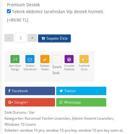
Premium Destek
Teknik ekibimiz tarafından Vip destek hizmeti.
[+89,90 TL]
Sepete Ekle
24
Aynı Gün
Online
Stoktan
Ücretsiz
İndirimli
Sınırlı
Kargo
Gönderim
Teslim
Teslimat
Ürün
Stok
Facebook
Twitter
Google+
Whatsapp
Stok Durumu : Var
Kategoriler:
Kurumsal Yazılım Lisansları
,
İşletim Sistemi Lisansları
,
Windows 10 Lisans
Etiketler:
window 10 pro
,
window 10 pro key
,
window 10 pro key satın al
,