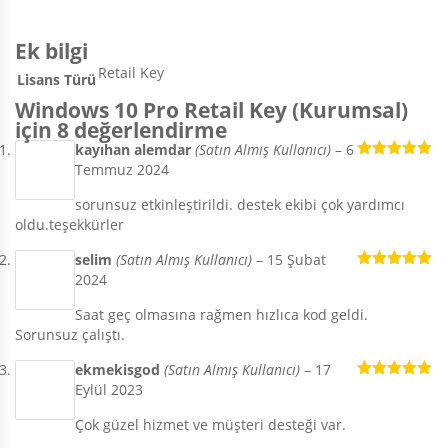
Ek bilgi
Retail Key
Lisans Türü
Windows 10 Pro Retail Key (Kurumsal)
için 8 değerlendirme
kayıhan alemdar
(Satın Almış Kullanıcı)
–
6
Temmuz 2024
5 üzerinden
5
oy aldı
sorunsuz etkinleştirildi. destek ekibi çok yardımcı
oldu.teşekkürler
selim
(Satın Almış Kullanıcı)
–
15 Şubat
2024
5 üzerinden
5
oy aldı
Saat geç olmasına rağmen hızlıca kod geldi.
Sorunsuz çalıştı.
ekmekisgod
(Satın Almış Kullanıcı)
–
17
Eylül 2023
5 üzerinden
5
oy aldı
Çok güzel hizmet ve müşteri desteği var.