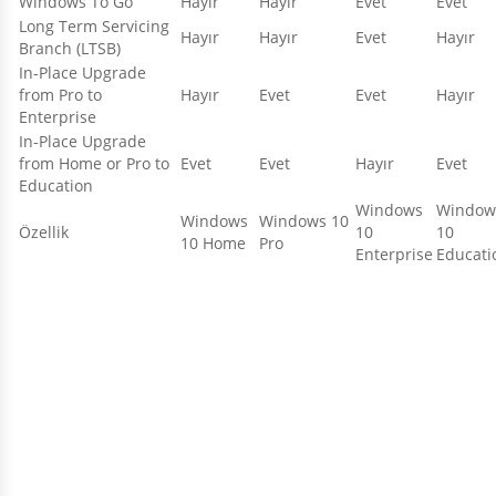
Windows To Go
Hayır
Hayır
Evet
Evet
Long Term Servicing
Hayır
Hayır
Evet
Hayır
Branch (LTSB)
In-Place Upgrade
from Pro to
Hayır
Evet
Evet
Hayır
Enterprise
In-Place Upgrade
from Home or Pro to
Evet
Evet
Hayır
Evet
Education
Windows
Window
Windows
Windows 10
Özellik
10
10
10 Home
Pro
Enterprise
Educati