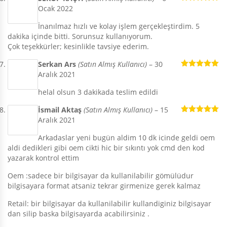
Ocak 2022
5 üzerinden
5
oy aldı
İnanılmaz hızlı ve kolay işlem gerçekleştirdim. 5
dakika içinde bitti. Sorunsuz kullanıyorum.
Çok teşekkürler; kesinlikle tavsiye ederim.
Serkan Ars
(Satın Almış Kullanıcı)
–
30
Aralık 2021
5 üzerinden
5
oy aldı
helal olsun 3 dakikada teslim edildi
İsmail Aktaş
(Satın Almış Kullanıcı)
–
15
Aralık 2021
5 üzerinden
5
oy aldı
Arkadaslar yeni bugün aldim 10 dk icinde geldi oem
aldi dedikleri gibi oem cikti hic bir sıkıntı yok cmd den kod
yazarak kontrol ettim
Oem :sadece bir bilgisayar da kullanilabilir gömülüdur
bilgisayara format atsaniz tekrar girmenize gerek kalmaz
Retail: bir bilgisayar da kullanilabilir kullandiginiz bilgisayar
dan silip baska bilgisayarda acabilirsiniz .