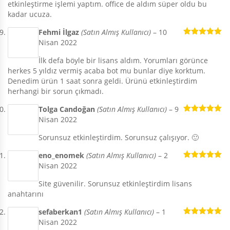
etkinleştirme işlemi yaptım. office de aldım süper oldu bu
kadar ucuza.
Fehmi İlgaz
(Satın Almış Kullanıcı)
–
10
Nisan 2022
5 üzerinden
5
oy aldı
İlk defa böyle bir lisans aldım. Yorumları görünce
herkes 5 yıldız vermiş acaba bot mu bunlar diye korktum.
Denedim ürün 1 saat sonra geldi. Ürünü etkinleştirdim
herhangi bir sorun çıkmadı.
Tolga Candoğan
(Satın Almış Kullanıcı)
–
9
Nisan 2022
5 üzerinden
5
oy aldı
Sorunsuz etkinleştirdim. Sorunsuz çalışıyor. 🙂
eno_enomek
(Satın Almış Kullanıcı)
–
2
Nisan 2022
5 üzerinden
5
oy aldı
Site güvenilir. Sorunsuz etkinleştirdim lisans
anahtarını
sefaberkan1
(Satın Almış Kullanıcı)
–
1
Nisan 2022
5 üzerinden
5
oy aldı