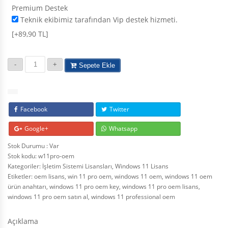
Premium Destek
Teknik ekibimiz tarafından Vip destek hizmeti.
[+89,90 TL]
Sepete Ekle
Facebook
Twitter
Google+
Whatsapp
Stok Durumu : Var
Stok kodu:
w11pro-oem
Kategoriler:
İşletim Sistemi Lisansları
,
Windows 11 Lisans
Etiketler:
oem lisans
,
win 11 pro oem
,
windows 11 oem
,
windows 11 oem
ürün anahtarı
,
windows 11 pro oem key
,
windows 11 pro oem lisans
,
windows 11 pro oem satın al
,
windows 11 professional oem
Açıklama