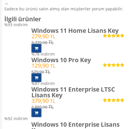
→
Sadece bu ürünü satın almış olan müşteriler yorum yapabilir.
İlgili ürünler
%93
indirim
Windows 11 Home Lisans Key
279,90
TL
5 üzerinden
3.779,90
TL
4.98
oy aldı
%78
indirim
Windows 10 Pro Key
129,90
TL
5 üzerinden
579,90
TL
4.99
oy aldı
%87
indirim
Windows 11 Enterprise LTSC
Lisans Key
379,90
TL
5 üzerinden
2.889,90
TL
5.00
oy aldı
%92
indirim
Windows 10 Enterprise Lisans