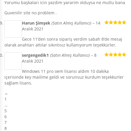
Yorumu başkaları icin yazdim yararim olduysa ne mutlu bana
Guvenilir site no problem .
Harun Şimşek
(Satın Almış Kullanıcı)
–
14
Aralık 2021
5 üzerinden
5
oy aldı
Gece 11’den sonra sipariş verdim sabah 8’de mesaj
olarak anahtarı attılar sıkıntısız kullanıyorum teşekkürler.
sergengedik1
(Satın Almış Kullanıcı)
–
8
Aralık 2021
5 üzerinden
5
oy aldı
Windows 11 pro oem lisansı aldım 10 dakika
içerisinde key mailime geldi ve sorunsuz kurdum teşekkürler
sağlam lisans.
←
1
…
5
6
7
8