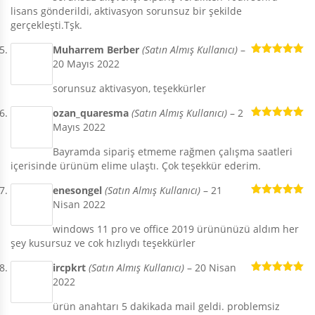
lisans gönderildi, aktivasyon sorunsuz bir şekilde
gerçekleşti.Tşk.
Muharrem Berber
(Satın Almış Kullanıcı)
–
20 Mayıs 2022
5 üzerinden
5
oy aldı
sorunsuz aktivasyon, teşekkürler
ozan_quaresma
(Satın Almış Kullanıcı)
–
2
Mayıs 2022
5 üzerinden
5
oy aldı
Bayramda sipariş etmeme rağmen çalışma saatleri
içerisinde ürünüm elime ulaştı. Çok teşekkür ederim.
enesongel
(Satın Almış Kullanıcı)
–
21
Nisan 2022
5 üzerinden
5
oy aldı
windows 11 pro ve office 2019 ürününüzü aldım her
şey kusursuz ve cok hızlıydı teşekkürler
ircpkrt
(Satın Almış Kullanıcı)
–
20 Nisan
2022
5 üzerinden
5
oy aldı
ürün anahtarı 5 dakikada mail geldi. problemsiz