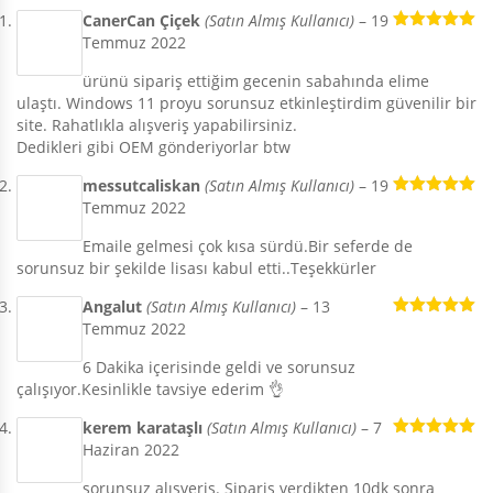
CanerCan Çiçek
(Satın Almış Kullanıcı)
–
19
Temmuz 2022
5 üzerinden
5
oy aldı
ürünü sipariş ettiğim gecenin sabahında elime
ulaştı. Windows 11 proyu sorunsuz etkinleştirdim güvenilir bir
site. Rahatlıkla alışveriş yapabilirsiniz.
Dedikleri gibi OEM gönderiyorlar btw
messutcaliskan
(Satın Almış Kullanıcı)
–
19
Temmuz 2022
5 üzerinden
5
oy aldı
Emaile gelmesi çok kısa sürdü.Bir seferde de
sorunsuz bir şekilde lisası kabul etti..Teşekkürler
Angalut
(Satın Almış Kullanıcı)
–
13
Temmuz 2022
5 üzerinden
5
oy aldı
6 Dakika içerisinde geldi ve sorunsuz
çalışıyor.Kesinlikle tavsiye ederim 👌
kerem karataşlı
(Satın Almış Kullanıcı)
–
7
Haziran 2022
5 üzerinden
5
oy aldı
sorunsuz alışveriş. Sipariş verdikten 10dk sonra