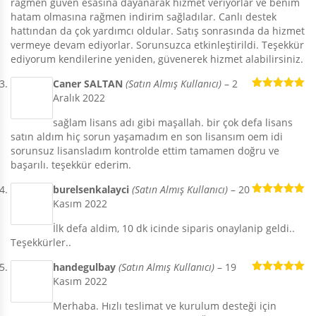
rağmen güven esasına dayanarak hizmet veriyorlar ve benim
hatam olmasına rağmen indirim sağladılar. Canlı destek
hattından da çok yardımcı oldular. Satış sonrasında da hizmet
vermeye devam ediyorlar. Sorunsuzca etkinleştirildi. Teşekkür
ediyorum kendilerine yeniden, güvenerek hizmet alabilirsiniz.
Caner SALTAN
(Satın Almış Kullanıcı)
–
2
Aralık 2022
5 üzerinden
5
oy aldı
sağlam lisans adı gibi maşallah. bir çok defa lisans
satın aldım hiç sorun yaşamadım en son lisansım oem idi
sorunsuz lisansladım kontrolde ettim tamamen doğru ve
başarılı. teşekkür ederim.
burelsenkalayci
(Satın Almış Kullanıcı)
–
20
Kasım 2022
5 üzerinden
5
oy aldı
İlk defa aldim, 10 dk icinde siparis onaylanip geldi..
Teşekkürler..
handegulbay
(Satın Almış Kullanıcı)
–
19
Kasım 2022
5 üzerinden
5
oy aldı
Merhaba. Hızlı teslimat ve kurulum desteği için