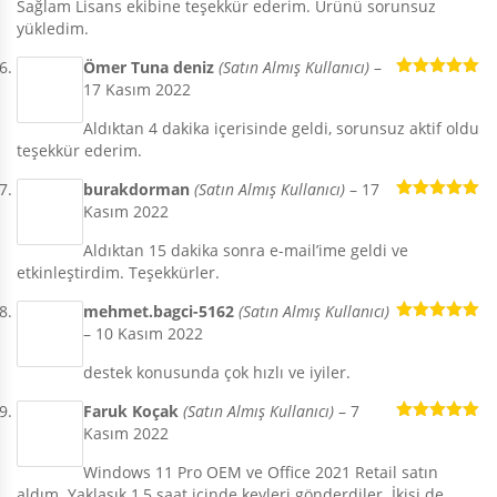
Sağlam Lisans ekibine teşekkür ederim. Ürünü sorunsuz
yükledim.
Ömer Tuna deniz
(Satın Almış Kullanıcı)
–
17 Kasım 2022
5 üzerinden
5
oy aldı
Aldıktan 4 dakika içerisinde geldi, sorunsuz aktif oldu
teşekkür ederim.
burakdorman
(Satın Almış Kullanıcı)
–
17
Kasım 2022
5 üzerinden
5
oy aldı
Aldıktan 15 dakika sonra e-mail’ime geldi ve
etkinleştirdim. Teşekkürler.
mehmet.bagci-5162
(Satın Almış Kullanıcı)
–
10 Kasım 2022
5 üzerinden
5
oy aldı
destek konusunda çok hızlı ve iyiler.
Faruk Koçak
(Satın Almış Kullanıcı)
–
7
Kasım 2022
5 üzerinden
5
oy aldı
Windows 11 Pro OEM ve Office 2021 Retail satın
aldım. Yaklaşık 1,5 saat içinde keyleri gönderdiler. İkisi de