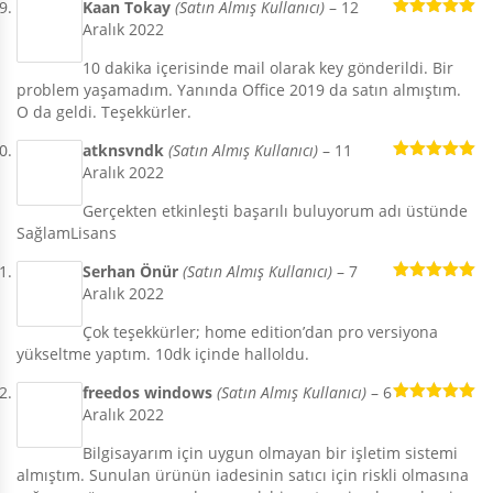
Kaan Tokay
(Satın Almış Kullanıcı)
–
12
Aralık 2022
5 üzerinden
5
oy aldı
10 dakika içerisinde mail olarak key gönderildi. Bir
problem yaşamadım. Yanında Office 2019 da satın almıştım.
O da geldi. Teşekkürler.
atknsvndk
(Satın Almış Kullanıcı)
–
11
Aralık 2022
5 üzerinden
5
oy aldı
Gerçekten etkinleşti başarılı buluyorum adı üstünde
SağlamLisans
Serhan Önür
(Satın Almış Kullanıcı)
–
7
Aralık 2022
5 üzerinden
5
oy aldı
Çok teşekkürler; home edition’dan pro versiyona
yükseltme yaptım. 10dk içinde halloldu.
freedos windows
(Satın Almış Kullanıcı)
–
6
Aralık 2022
5 üzerinden
5
oy aldı
Bilgisayarım için uygun olmayan bir işletim sistemi
almıştım. Sunulan ürünün iadesinin satıcı için riskli olmasına