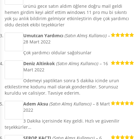
ürünü gece satın aldım öğlene doğru mail geldi
hemen girdim keyi aktif ettim windows 11 pro mu bi sıkıntı
yok şu anlık bildirim gelmiyor etkinleştirin diye çok yardımcı
oldu destek ekibi teşekkürler
Umutcan Yardımcı
(Satın Almış Kullanıcı)
–
28 Mart 2022
5 üzerinden
5
oy aldı
Çok yardımcı oldular sağolsunlar
Deniz Altinkok
(Satın Almış Kullanıcı)
–
16
Mart 2022
5 üzerinden
5
oy aldı
Odemeyi yaptiktan sonra 5 dakika icinde urun
etkilestirme kodunu mail olarak gonderdiler. Sorunsuz
kuruldu ve calisiyor. Tavsiye ederim.
Adem Aksu
(Satın Almış Kullanıcı)
–
8 Mart
2022
5 üzerinden
5
oy aldı
3 Dakika içerisinde Key geldi. Hızlı ve güvenilir
teşekkürler…
SEROP KAÇTI
(Satın Almış Kullanıcı)
–
6