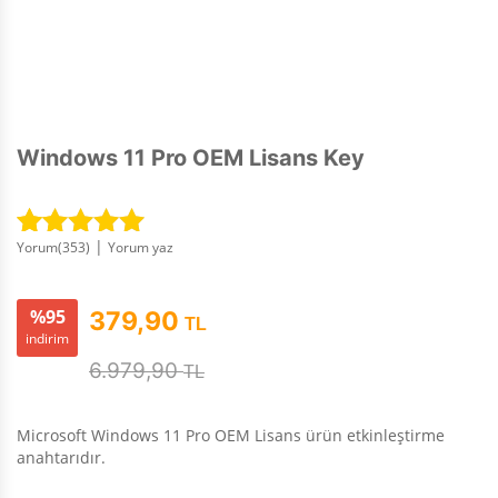
Windows 11 Pro OEM Lisans Key
|
Yorum(
353
)
Yorum yaz
353
müşteri
puanına
dayanarak 5
%95
379,90
TL
üzerinden
indirim
4.99
puan
6.979,90
TL
aldı
Microsoft Windows 11 Pro OEM Lisans ürün etkinleştirme
anahtarıdır.