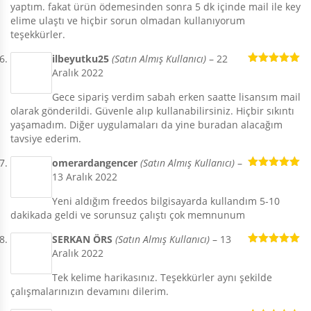
yaptım. fakat ürün ödemesinden sonra 5 dk içinde mail ile key
elime ulaştı ve hiçbir sorun olmadan kullanıyorum
teşekkürler.
ilbeyutku25
(Satın Almış Kullanıcı)
–
22
Aralık 2022
5 üzerinden
5
oy aldı
Gece sipariş verdim sabah erken saatte lisansım mail
olarak gönderildi. Güvenle alıp kullanabilirsiniz. Hiçbir sıkıntı
yaşamadım. Diğer uygulamaları da yine buradan alacağım
tavsiye ederim.
omerardangencer
(Satın Almış Kullanıcı)
–
13 Aralık 2022
5 üzerinden
5
oy aldı
Yeni aldığım freedos bilgisayarda kullandım 5-10
dakikada geldi ve sorunsuz çalıştı çok memnunum
SERKAN ÖRS
(Satın Almış Kullanıcı)
–
13
Aralık 2022
5 üzerinden
5
oy aldı
Tek kelime harikasınız. Teşekkürler aynı şekilde
çalışmalarınızın devamını dilerim.