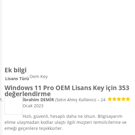
Ek bilgi
Oem Key
Lisans Türü
Windows 11 Pro OEM Lisans Key
için 353
değerlendirme
İbrahim DEMİR
(Satın Almış Kullanıcı)
–
24
Ocak 2023
5 üzerinden
5
oy aldı
Hızlı, güvenli, hesaplı daha ne olsun. Bilgisayarım
elime ulaşmadan kodlar ulaştı ilgili müşteri temsilcilerine ve
emeği geçenlere teşekkürler.