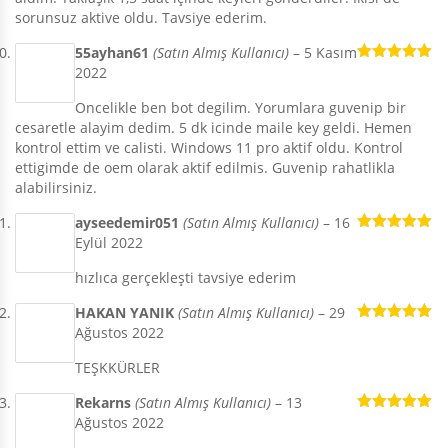
sorunsuz aktive oldu. Tavsiye ederim.
55ayhan61
(Satın Almış Kullanıcı)
–
5 Kasım
2022
5 üzerinden
5
oy aldı
Oncelikle ben bot degilim. Yorumlara guvenip bir
cesaretle alayim dedim. 5 dk icinde maile key geldi. Hemen
kontrol ettim ve calisti. Windows 11 pro aktif oldu. Kontrol
ettigimde de oem olarak aktif edilmis. Guvenip rahatlikla
alabilirsiniz.
ayseedemir051
(Satın Almış Kullanıcı)
–
16
Eylül 2022
5 üzerinden
5
oy aldı
hızlıca gerçekleşti tavsiye ederim
HAKAN YANIK
(Satın Almış Kullanıcı)
–
29
Ağustos 2022
5 üzerinden
5
oy aldı
TEŞKKÜRLER
Rekarns
(Satın Almış Kullanıcı)
–
13
Ağustos 2022
5 üzerinden
5
oy aldı