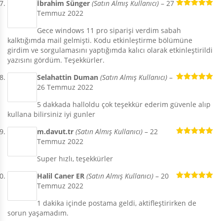
İbrahim Sünger
(Satın Almış Kullanıcı)
–
27
Temmuz 2022
5 üzerinden
5
oy aldı
Gece windows 11 pro siparişi verdim sabah
kalktığımda mail gelmişti. Kodu etkinleştirme bölümüne
girdim ve sorgulamasını yaptığımda kalıcı olarak etkinleştirildi
yazısını gördüm. Teşekkürler.
Selahattin Duman
(Satın Almış Kullanıcı)
–
26 Temmuz 2022
5 üzerinden
5
oy aldı
5 dakkada halloldu çok teşekkür ederim güvenle alıp
kullana bilirsiniz iyi gunler
m.davut.tr
(Satın Almış Kullanıcı)
–
22
Temmuz 2022
5 üzerinden
5
oy aldı
Super hızlı, teşekkürler
Halil Caner ER
(Satın Almış Kullanıcı)
–
20
Temmuz 2022
5 üzerinden
5
oy aldı
1 dakika içinde postama geldi, aktifleştirirken de
sorun yaşamadım.