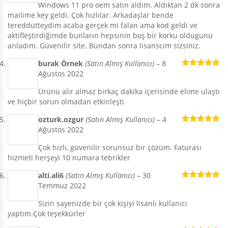
Windows 11 pro oem satın aldım. Aldıktan 2 dk sonra
mailime key geldi. Çok hızlılar. Arkadaşlar bende
tereddütteydim acaba gerçek mi falan ama kod geldi ve
aktifleştirdiğimde bunların hepsinin boş bir korku oldugunu
anladım. Güvenilir site. Bundan sonra lisanscım sizsiniz.
burak Örnek
(Satın Almış Kullanıcı)
–
8
Ağustos 2022
5 üzerinden
5
oy aldı
Ürünü alır almaz birkaç dakika içerisinde elime ulaştı
ve hiçbir sorun olmadan etkinleşti
ozturk.ozgur
(Satın Almış Kullanıcı)
–
4
Ağustos 2022
5 üzerinden
5
oy aldı
Çok hızlı, güvenilir sorunsuz bir çözüm. Faturası
hizmeti herşeyi 10 numara tebrikler
alti.ali6
(Satın Almış Kullanıcı)
–
30
Temmuz 2022
5 üzerinden
5
oy aldı
Sizin sayenizde bir çok kişiyi lisanlı kullanıcı
yaptım.Çok teşekkürler