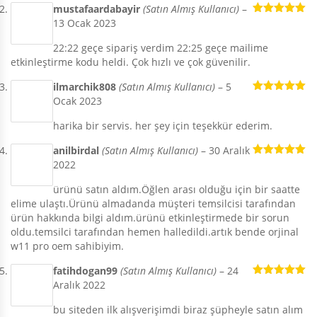
mustafaardabayir
(Satın Almış Kullanıcı)
–
13 Ocak 2023
5 üzerinden
5
oy aldı
22:22 geçe sipariş verdim 22:25 geçe mailime
etkinleştirme kodu heldi. Çok hızlı ve çok güvenilir.
ilmarchik808
(Satın Almış Kullanıcı)
–
5
Ocak 2023
5 üzerinden
5
oy aldı
harika bir servis. her şey için teşekkür ederim.
anilbirdal
(Satın Almış Kullanıcı)
–
30 Aralık
2022
5 üzerinden
5
oy aldı
ürünü satın aldım.Öğlen arası olduğu için bir saatte
elime ulaştı.Ürünü almadanda müşteri temsilcisi tarafından
ürün hakkında bilgi aldım.ürünü etkinleştirmede bir sorun
oldu.temsilci tarafından hemen halledildi.artık bende orjinal
w11 pro oem sahibiyim.
fatihdogan99
(Satın Almış Kullanıcı)
–
24
Aralık 2022
5 üzerinden
5
oy aldı
bu siteden ilk alışverişimdi biraz şüpheyle satın alım