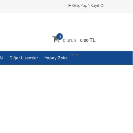
Giriş Yap \ Kayıt Ol
0
0 ürün -
0,00
TL
Yeni
PN
Diğer Lisanslar
Yapay Zeka