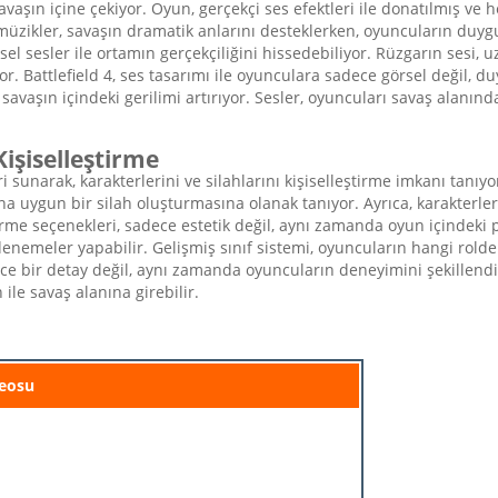
ı savaşın içine çekiyor. Oyun, gerçekçi ses efektleri ile donatılmış ve
üzikler, savaşın dramatik anlarını desteklerken, oyuncuların duygu
esel sesler ile ortamın gerçekçiliğini hissedebiliyor. Rüzgarın sesi,
yor. Battlefield 4, ses tasarımı ile oyunculara sadece görsel değil,
avaşın içindeki gerilimi artırıyor. Sesler, oyuncuları savaş alanınd
işiselleştirme
 sunarak, karakterlerini ve silahlarını kişiselleştirme imkanı tanıyor.
ına uygun bir silah oluşturmasına olanak tanıyor. Ayrıca, karakterl
me seçenekleri, sadece estetik değil, aynı zamanda oyun içindeki p
emeler yapabilir. Gelişmiş sınıf sistemi, oyuncuların hangi rolde o
dece bir detay değil, aynı zamanda oyuncuların deneyimini şekillend
ile savaş alanına girebilir.
eosu