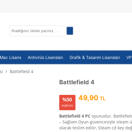
 Mac Lisans
Antivirüs Lisansları
Grafik & Tasarım Lisansları
V
si
Battlefield 4
Battlefield 4
49,90
TL
%50
indirim
Battlefield 4 PC
oyunudur. Battlefiel
– Sağlam Oyun güvencesiyle steam 
olarak teslim edilir, Steam cd key deği