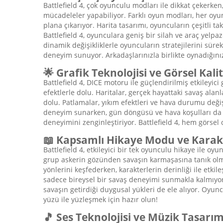
Battlefield 4, çok oyunculu modları ile dikkat çekerke
mücadeleler yapabiliyor. Farklı oyun modları, her oy
plana çıkarıyor. Harita tasarımı, oyuncuların çeşitli ta
Battlefield 4, oyunculara geniş bir silah ve araç yelpaz
dinamik değişikliklerle oyuncuların stratejilerini sür
deneyim sunuyor. Arkadaşlarınızla birlikte oynadığın
🌟 Grafik Teknolojisi ve Görsel Kali
Battlefield 4, DICE motoru ile güçlendirilmiş etkileyic
efektlerle dolu. Haritalar, gerçek hayattaki savaş alanl
dolu. Patlamalar, yıkım efektleri ve hava durumu değişi
deneyim sunarken, gün döngüsü ve hava koşulları da sav
deneyimini zenginleştiriyor. Battlefield 4, hem görse
📖 Kapsamlı Hikaye Modu ve Karakt
Battlefield 4, etkileyici bir tek oyunculu hikaye ile oy
grup askerin gözünden savaşın karmaşasına tanık olmaya
yönlerini keşfederken, karakterlerin derinliği ile etkil
sadece bireysel bir savaş deneyimi sunmakla kalmıyor, 
savaşın getirdiği duygusal yükleri de ele alıyor. Oyun
yüzü ile yüzleşmek için hazır olun!
🎵 Ses Teknolojisi ve Müzik Tasarım