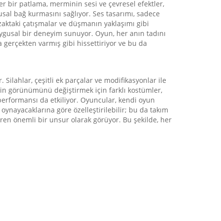
 her bir patlama, merminin sesi ve çevresel efektler,
sal bağ kurmasını sağlıyor. Ses tasarımı, sadece
 uzaktaki çatışmalar ve düşmanın yaklaşımı gibi
 duygusal bir deneyim sunuyor. Oyun, her anın tadını
a gerçekten varmış gibi hissettiriyor ve bu da
 Silahlar, çeşitli ek parçalar ve modifikasyonlar ile
erin görünümünü değiştirmek için farklı kostümler,
erformansı da etkiliyor. Oyuncular, kendi oyun
ynayacaklarına göre özelleştirilebilir; bu da takım
iren önemli bir unsur olarak görüyor. Bu şekilde, her