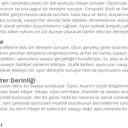
n, aynı zamanda çarpıcı bir tek oyunculu hikaye sunuyor. Oyuncular,
uncunun tarzına uygun bir deneyim sunuyor; Conquest, Rush ve Domin
ktikler geliştirmesine olanak tanırken, hava, kara ve deniz araçlarını
esi sunarak, savaşın her anında farklı taktikler denemelerine olanak 
ekli olarak yeniden düşünmelerini sağlıyor. Oyun, yüksek tempolu ça
ızda, takım ruhunu en üst düzeye çıkaracak tatmin edici bir deneyi
te
i grafiklerle dolu bir deneyim sunuyor. Oyun, gerçekçi çevre tasarımı,
arını yansıtan detaylarla zenginleştirilmiş ve her bir harita, savaşı
klikleri, oyunculara savaşın gerçekliğini hissettiriyor. Su, ateş ve 
aşın taktiksel yönlerini etkiliyor. Grafik kalitesi, oyuncuları sava
l olarak etkileyici bir oyun deneyimi sunuyor hem de oyuncuların sa
er Derinliği
uncuları derin bir savaşa sürüklüyor. Oyun, Asya’nın çeşitli bölgeleri
 davet ediyor. Hikaye, siyasi entrikalar, ihanetler ve savaşın acıma
eşimde bulunuyor. Her bir görev, farklı bir senaryo ve zorluk sunarak
aynı zamanda oyuncuları insanlık durumunun derinliklerine sürüklüyo
cular, bu derin hikaye ile sadece bir savaşçı değil, aynı zamanda b
ı