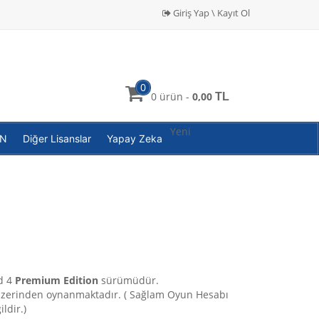
Giriş Yap \ Kayıt Ol
0
0 ürün -
0,00
TL
Yeni
PN
Diğer Lisanslar
Yapay Zeka
d 4
Premium Edition
sürümüdür.
üzerinden oynanmaktadır. ( Sağlam Oyun Hesabı
ldir.)