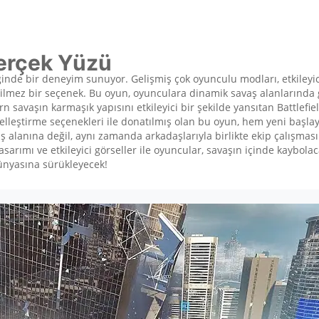
Gerçek Yüzü
iğinde bir deneyim sunuyor. Gelişmiş çok oyunculu modları, etkiley
azgeçilmez bir seçenek. Bu oyun, oyunculara dinamik savaş alanlarınd
 savaşın karmaşık yapısını etkileyici bir şekilde yansıtan Battlefiel
özelleştirme seçenekleri ile donatılmış olan bu oyun, hem yeni başl
aş alanına değil, aynı zamanda arkadaşlarıyla birlikte ekip çalışm
arımı ve etkileyici görseller ile oyuncular, savaşın içinde kaybolac
dünyasına sürükleyecek!