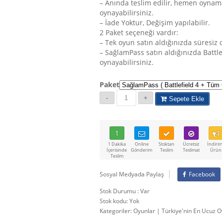
– Anında teslim edilir, hemen oynam
oynayabilirsiniz.
– İade Yoktur, Değişim yapılabilir.
2 Paket seçeneği vardır:
– Tek oyun satın aldığınızda süresiz
– SağlamPass satın aldığınızda Battle
oynayabilirsiniz.
Paket
Sepete Ekle
1
1 Dakika
Online
Stoktan
Ücretsiz
İndirim
İçerisinde
Gönderim
Teslim
Teslimat
Ürün
Teslim
Sosyal Medyada Paylaş
Facebook
Stok Durumu : Var
Stok kodu:
Yok
Kategoriler:
Oyunlar | Türkiye'nin En Ucuz O