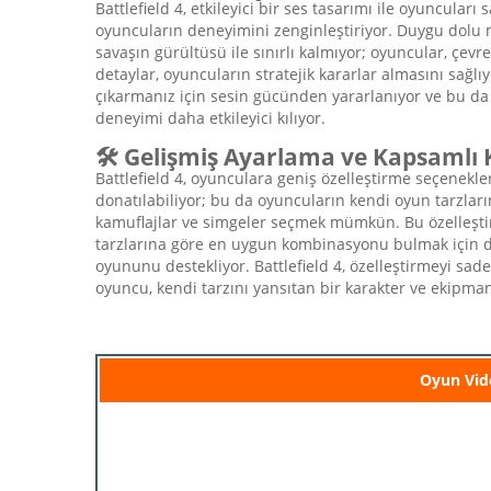
Battlefield 4, etkileyici bir ses tasarımı ile oyuncular
oyuncuların deneyimini zenginleştiriyor. Duygu dolu m
savaşın gürültüsü ile sınırlı kalmıyor; oyuncular, çevr
detaylar, oyuncuların stratejik kararlar almasını sağlı
çıkarmanız için sesin gücünden yararlanıyor ve bu da s
deneyimi daha etkileyici kılıyor.
🛠️ Gelişmiş Ayarlama ve Kapsamlı K
Battlefield 4, oyunculara geniş özelleştirme seçenekleri
donatılabiliyor; bu da oyuncuların kendi oyun tarzlar
kamuflajlar ve simgeler seçmek mümkün. Bu özelleştir
tarzlarına göre en uygun kombinasyonu bulmak için den
oyununu destekliyor. Battlefield 4, özelleştirmeyi sa
oyuncu, kendi tarzını yansıtan bir karakter ve ekipman 
Oyun Vid