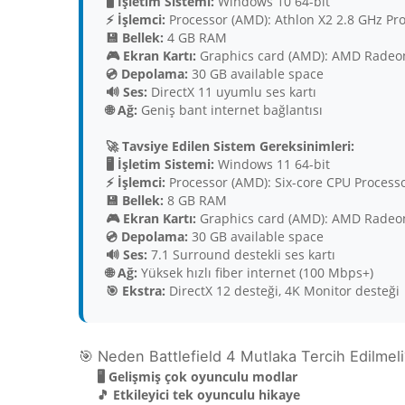
🖥️ İşletim Sistemi:
Windows 10 64-bit
⚡ İşlemci:
Processor (AMD): Athlon X2 2.8 GHz Proc
💾 Bellek:
4 GB RAM
🎮 Ekran Kartı:
Graphics card (AMD): AMD Radeon 
💿 Depolama:
30 GB available space
🔊 Ses:
DirectX 11 uyumlu ses kartı
🌐 Ağ:
Geniş bant internet bağlantısı
🚀 Tavsiye Edilen Sistem Gereksinimleri:
🖥️ İşletim Sistemi:
Windows 11 64-bit
⚡ İşlemci:
Processor (AMD): Six-core CPU Processo
💾 Bellek:
8 GB RAM
🎮 Ekran Kartı:
Graphics card (AMD): AMD Radeon 
💿 Depolama:
30 GB available space
🔊 Ses:
7.1 Surround destekli ses kartı
🌐 Ağ:
Yüksek hızlı fiber internet (100 Mbps+)
🎯 Ekstra:
DirectX 12 desteği, 4K Monitor desteği
🎯 Neden Battlefield 4 Mutlaka Tercih Edilmeli
🖥️ Gelişmiş çok oyunculu modlar
🎵 Etkileyici tek oyunculu hikaye