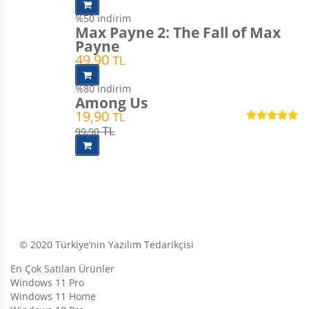
%50
indirim
Max Payne 2: The Fall of Max
Payne
49,90
TL
%80
indirim
Among Us
19,90
TL
5 üzerinden
99,90
TL
5.00
oy aldı
© 2020 Türkiye’nin Yazılım Tedarikçisi
En Çok Satılan Ürünler
Windows 11 Pro
Windows 11 Home