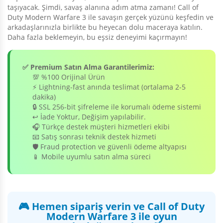
taşıyacak. Şimdi, savaş alanına adım atma zamanı! Call of
Duty Modern Warfare 3 ile savaşın gerçek yüzünü keşfedin ve
arkadaşlarınızla birlikte bu heyecan dolu maceraya katılın.
Daha fazla beklemeyin, bu eşsiz deneyimi kaçırmayın!
✅ Premium Satın Alma Garantilerimiz:
💯 %100 Orijinal Ürün
⚡ Lightning-fast anında teslimat (ortalama 2-5
dakika)
🔒 SSL 256-bit şifreleme ile korumalı ödeme sistemi
↩️ İade Yoktur, Değişim yapılabilir.
🎧 Türkçe destek müşteri hizmetleri ekibi
📧 Satış sonrası teknik destek hizmeti
🛡️ Fraud protection ve güvenli ödeme altyapısı
📱 Mobile uyumlu satın alma süreci
🎮 Hemen sipariş verin ve Call of Duty
Modern Warfare 3 ile oyun