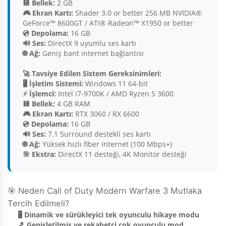
💾 Bellek:
2 GB
🎮 Ekran Kartı:
Shader 3.0 or better 256 MB NVIDIA®
GeForce™ 8600GT / ATI® Radeon™ X1950 or better
💿 Depolama:
16 GB
🔊 Ses:
DirectX 9 uyumlu ses kartı
🌐 Ağ:
Geniş bant internet bağlantısı
🚀 Tavsiye Edilen Sistem Gereksinimleri:
🖥️ İşletim Sistemi:
Windows 11 64-bit
⚡ İşlemci:
Intel i7-9700K / AMD Ryzen 5 3600
💾 Bellek:
4 GB RAM
🎮 Ekran Kartı:
RTX 3060 / RX 6600
💿 Depolama:
16 GB
🔊 Ses:
7.1 Surround destekli ses kartı
🌐 Ağ:
Yüksek hızlı fiber internet (100 Mbps+)
🎯 Ekstra:
DirectX 11 desteği, 4K Monitor desteği
🎯 Neden Call of Duty Modern Warfare 3 Mutlaka
Tercih Edilmeli?
🖥️ Dinamik ve sürükleyici tek oyunculu hikaye modu
🎵 Genişletilmiş ve rekabetçi çok oyunculu mod