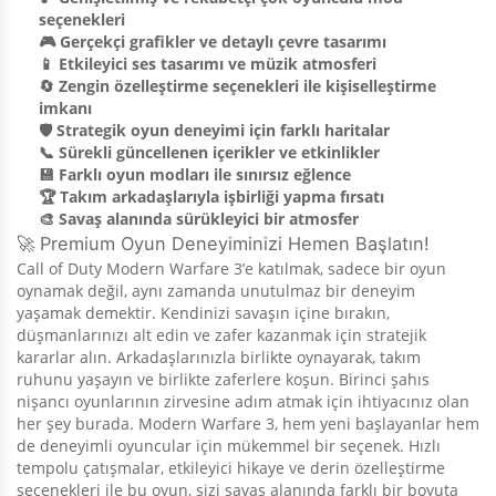
seçenekleri
🎮 Gerçekçi grafikler ve detaylı çevre tasarımı
📱 Etkileyici ses tasarımı ve müzik atmosferi
🔄 Zengin özelleştirme seçenekleri ile kişiselleştirme
imkanı
🛡️ Strategik oyun deneyimi için farklı haritalar
📞 Sürekli güncellenen içerikler ve etkinlikler
💾 Farklı oyun modları ile sınırsız eğlence
🏆 Takım arkadaşlarıyla işbirliği yapma fırsatı
🎨 Savaş alanında sürükleyici bir atmosfer
🚀 Premium Oyun Deneyiminizi Hemen Başlatın!
Call of Duty Modern Warfare 3’e katılmak, sadece bir oyun
oynamak değil, aynı zamanda unutulmaz bir deneyim
yaşamak demektir. Kendinizi savaşın içine bırakın,
düşmanlarınızı alt edin ve zafer kazanmak için stratejik
kararlar alın. Arkadaşlarınızla birlikte oynayarak, takım
ruhunu yaşayın ve birlikte zaferlere koşun. Birinci şahıs
nişancı oyunlarının zirvesine adım atmak için ihtiyacınız olan
her şey burada. Modern Warfare 3, hem yeni başlayanlar hem
de deneyimli oyuncular için mükemmel bir seçenek. Hızlı
tempolu çatışmalar, etkileyici hikaye ve derin özelleştirme
seçenekleri ile bu oyun, sizi savaş alanında farklı bir boyuta