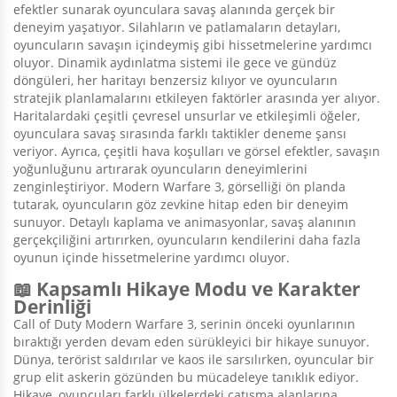
efektler sunarak oyunculara savaş alanında gerçek bir
deneyim yaşatıyor. Silahların ve patlamaların detayları,
oyuncuların savaşın içindeymiş gibi hissetmelerine yardımcı
oluyor. Dinamik aydınlatma sistemi ile gece ve gündüz
döngüleri, her haritayı benzersiz kılıyor ve oyuncuların
stratejik planlamalarını etkileyen faktörler arasında yer alıyor.
Haritalardaki çeşitli çevresel unsurlar ve etkileşimli öğeler,
oyunculara savaş sırasında farklı taktikler deneme şansı
veriyor. Ayrıca, çeşitli hava koşulları ve görsel efektler, savaşın
yoğunluğunu artırarak oyuncuların deneyimlerini
zenginleştiriyor. Modern Warfare 3, görselliği ön planda
tutarak, oyuncuların göz zevkine hitap eden bir deneyim
sunuyor. Detaylı kaplama ve animasyonlar, savaş alanının
gerçekçiliğini artırırken, oyuncuların kendilerini daha fazla
oyunun içinde hissetmelerine yardımcı oluyor.
📖 Kapsamlı Hikaye Modu ve Karakter
Derinliği
Call of Duty Modern Warfare 3, serinin önceki oyunlarının
bıraktığı yerden devam eden sürükleyici bir hikaye sunuyor.
Dünya, terörist saldırılar ve kaos ile sarsılırken, oyuncular bir
grup elit askerin gözünden bu mücadeleye tanıklık ediyor.
Hikaye, oyuncuları farklı ülkelerdeki çatışma alanlarına