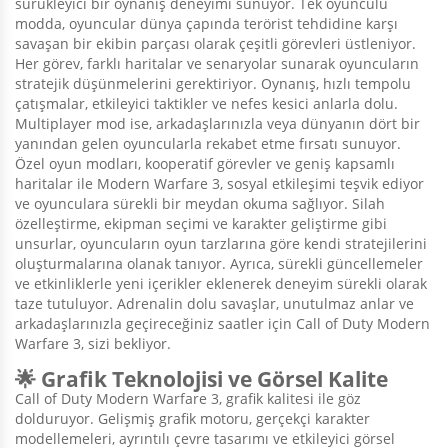
sürükleyici bir oynanış deneyimi sunuyor. Tek oyunculu
modda, oyuncular dünya çapında terörist tehdidine karşı
savaşan bir ekibin parçası olarak çeşitli görevleri üstleniyor.
Her görev, farklı haritalar ve senaryolar sunarak oyuncuların
stratejik düşünmelerini gerektiriyor. Oynanış, hızlı tempolu
çatışmalar, etkileyici taktikler ve nefes kesici anlarla dolu.
Multiplayer mod ise, arkadaşlarınızla veya dünyanın dört bir
yanından gelen oyuncularla rekabet etme fırsatı sunuyor.
Özel oyun modları, kooperatif görevler ve geniş kapsamlı
haritalar ile Modern Warfare 3, sosyal etkileşimi teşvik ediyor
ve oyunculara sürekli bir meydan okuma sağlıyor. Silah
özelleştirme, ekipman seçimi ve karakter geliştirme gibi
unsurlar, oyuncuların oyun tarzlarına göre kendi stratejilerini
oluşturmalarına olanak tanıyor. Ayrıca, sürekli güncellemeler
ve etkinliklerle yeni içerikler eklenerek deneyim sürekli olarak
taze tutuluyor. Adrenalin dolu savaşlar, unutulmaz anlar ve
arkadaşlarınızla geçireceğiniz saatler için Call of Duty Modern
Warfare 3, sizi bekliyor.
🌟 Grafik Teknolojisi ve Görsel Kalite
Call of Duty Modern Warfare 3, grafik kalitesi ile göz
dolduruyor. Gelişmiş grafik motoru, gerçekçi karakter
modellemeleri, ayrıntılı çevre tasarımı ve etkileyici görsel