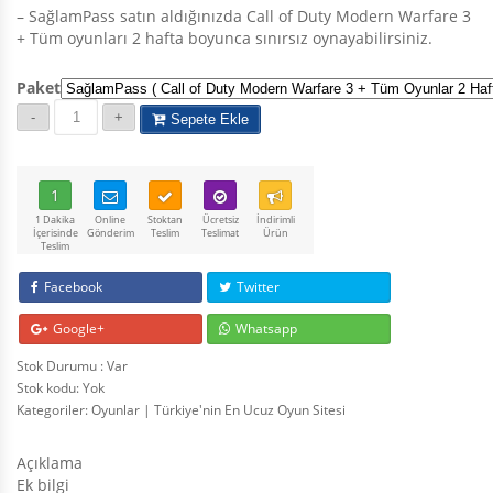
– SağlamPass satın aldığınızda Call of Duty Modern Warfare 3
+ Tüm oyunları 2 hafta boyunca sınırsız oynayabilirsiniz.
Paket
Sepete Ekle
1
1 Dakika
Online
Stoktan
Ücretsiz
İndirimli
İçerisinde
Gönderim
Teslim
Teslimat
Ürün
Teslim
Facebook
Twitter
Google+
Whatsapp
Stok Durumu : Var
Stok kodu:
Yok
Kategoriler:
Oyunlar | Türkiye'nin En Ucuz Oyun Sitesi
Açıklama
Ek bilgi