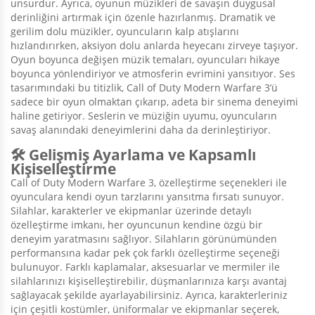
unsurdur. Ayrıca, oyunun müzikleri de savaşın duygusal
derinliğini artırmak için özenle hazırlanmış. Dramatik ve
gerilim dolu müzikler, oyuncuların kalp atışlarını
hızlandırırken, aksiyon dolu anlarda heyecanı zirveye taşıyor.
Oyun boyunca değişen müzik temaları, oyuncuları hikaye
boyunca yönlendiriyor ve atmosferin evrimini yansıtıyor. Ses
tasarımındaki bu titizlik, Call of Duty Modern Warfare 3’ü
sadece bir oyun olmaktan çıkarıp, adeta bir sinema deneyimi
haline getiriyor. Seslerin ve müziğin uyumu, oyuncuların
savaş alanındaki deneyimlerini daha da derinleştiriyor.
🛠️ Gelişmiş Ayarlama ve Kapsamlı
Kişiselleştirme
Call of Duty Modern Warfare 3, özelleştirme seçenekleri ile
oyunculara kendi oyun tarzlarını yansıtma fırsatı sunuyor.
Silahlar, karakterler ve ekipmanlar üzerinde detaylı
özelleştirme imkanı, her oyuncunun kendine özgü bir
deneyim yaratmasını sağlıyor. Silahların görünümünden
performansına kadar pek çok farklı özelleştirme seçeneği
bulunuyor. Farklı kaplamalar, aksesuarlar ve mermiler ile
silahlarınızı kişiselleştirebilir, düşmanlarınıza karşı avantaj
sağlayacak şekilde ayarlayabilirsiniz. Ayrıca, karakterleriniz
için çeşitli kostümler, üniformalar ve ekipmanlar seçerek,