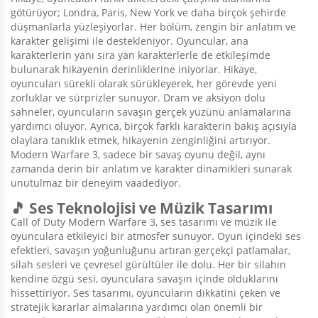
götürüyor; Londra, Paris, New York ve daha birçok şehirde
düşmanlarla yüzleşiyorlar. Her bölüm, zengin bir anlatım ve
karakter gelişimi ile destekleniyor. Oyuncular, ana
karakterlerin yanı sıra yan karakterlerle de etkileşimde
bulunarak hikayenin derinliklerine iniyorlar. Hikaye,
oyuncuları sürekli olarak sürükleyerek, her görevde yeni
zorluklar ve sürprizler sunuyor. Dram ve aksiyon dolu
sahneler, oyuncuların savaşın gerçek yüzünü anlamalarına
yardımcı oluyor. Ayrıca, birçok farklı karakterin bakış açısıyla
olaylara tanıklık etmek, hikayenin zenginliğini artırıyor.
Modern Warfare 3, sadece bir savaş oyunu değil, aynı
zamanda derin bir anlatım ve karakter dinamikleri sunarak
unutulmaz bir deneyim vaadediyor.
🎵 Ses Teknolojisi ve Müzik Tasarımı
Call of Duty Modern Warfare 3, ses tasarımı ve müzik ile
oyunculara etkileyici bir atmosfer sunuyor. Oyun içindeki ses
efektleri, savaşın yoğunluğunu artıran gerçekçi patlamalar,
silah sesleri ve çevresel gürültüler ile dolu. Her bir silahın
kendine özgü sesi, oyunculara savaşın içinde olduklarını
hissettiriyor. Ses tasarımı, oyuncuların dikkatini çeken ve
stratejik kararlar almalarına yardımcı olan önemli bir