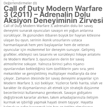
Değerlendirmeler (0)
Call of Duty Modern Warfare
3 (2011) – Adrenalin Dolu
Aksiyon Deneyiminin Zirvesi
Call of Duty Modern Warfare 3, adrenalin dolu bir savaş
deneyimi sunarak oyuncuları savaşın en yoğun anlarına
sürüklüyor. İlk gününden itibaren büyük bir hayran kitlesine
ulaşan bu oyun, serinin ikonik unsurlarını ustaca
harmanlayarak hem yeni başlayanlar hem de veteran
oyuncular için mükemmel bir deneyim sunuyor. Gelişmiş
grafikler, etkileyici ses tasarımı ve sürükleyici hikaye anlatımı
ile Modern Warfare 3, oyuncularını derin bir savaş
atmosferine sokuyor. Yalnızca birinci şahıs nişancı
oyunlarından beklediğiniz tüm özelliklerin yanı sıra, yeni
mekanikler ve genişletilmiş multiplayer modlarıyla da öne
çıkıyor. Zamanın ötesinde bir savaş deneyimi arayanlar için
Modern Warfare 3, sizi bekliyor. Yüzlerce farklı harita, silah ve
karakter ile düşmanlarınızı alt etmek için stratejik düşünme
becerilerinizi kullanmanız gerekecek. Savaşın gidişatını
değiştirecek kararlar alırken, takım arkadaşlarınızla iletişim
kurmak ve işbirliği yapmak hayati önem taşıyor. Hayatta
kalmak ve zafer kazanmak için her an tetikte olmalısınız.