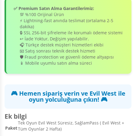
✅ Premium Satın Alma Garantilerimiz:
💯 %100 Orijinal Ürün
⚡ Lightning-fast anında teslimat (ortalama 2-5
dakika)
🔒 SSL 256-bit şifreleme ile korumalı ödeme sistemi
↩️ İade Yoktur, Değişim yapılabilir.
🎧 Türkçe destek müşteri hizmetleri ekibi
📧 Satış sonrası teknik destek hizmeti
🛡️ Fraud protection ve güvenli ödeme altyapısı
📱 Mobile uyumlu satın alma süreci
🎮 Hemen sipariş verin ve Evil West ile
oyun yolculuğuna çıkın! 🎮
Ek bilgi
Tek Oyun Evil West Süresiz, SağlamPass ( Evil West +
Paket
Tüm Oyunlar 2 Hafta)