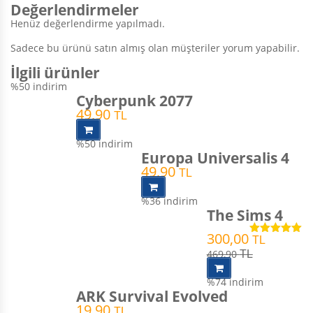
Değerlendirmeler
Henüz değerlendirme yapılmadı.
Sadece bu ürünü satın almış olan müşteriler yorum yapabilir.
İlgili ürünler
%50
indirim
Cyberpunk 2077
49,90
TL
%50
indirim
Europa Universalis 4
49,90
TL
%36
indirim
The Sims 4
300,00
TL
5 üzerinden
5.00
oy aldı
469,90
TL
%74
indirim
ARK Survival Evolved
19,90
TL