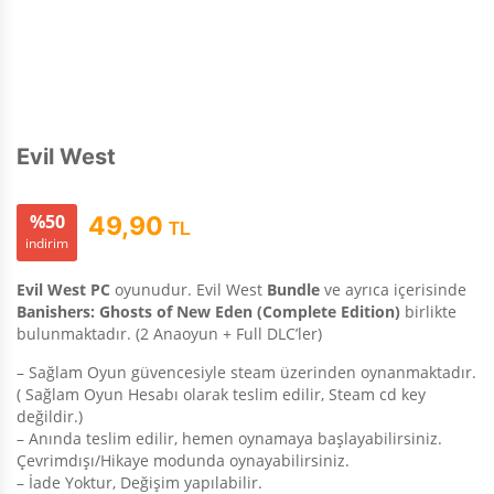
Evil West
%50
49,90
TL
indirim
Evil West PC
oyunudur. Evil West
Bundle
ve ayrıca içerisinde
Banishers: Ghosts of New Eden (Complete Edition)
birlikte
bulunmaktadır. (2 Anaoyun + Full DLC’ler)
– Sağlam Oyun güvencesiyle steam üzerinden oynanmaktadır.
( Sağlam Oyun Hesabı olarak teslim edilir, Steam cd key
değildir.)
– Anında teslim edilir, hemen oynamaya başlayabilirsiniz.
Çevrimdışı/Hikaye modunda oynayabilirsiniz.
– İade Yoktur, Değişim yapılabilir.