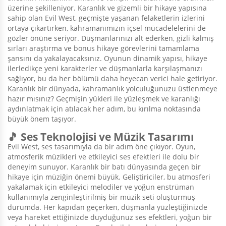
üzerine şekilleniyor. Karanlık ve gizemli bir hikaye yapısına
sahip olan Evil West, geçmişte yaşanan felaketlerin izlerini
ortaya çıkartırken, kahramanımızın içsel mücadelelerini de
gözler önüne seriyor. Düşmanlarınızı alt ederken, gizli kalmış
sırları araştırma ve bonus hikaye görevlerini tamamlama
şansını da yakalayacaksınız. Oyunun dinamik yapısı, hikaye
ilerledikçe yeni karakterler ve düşmanlarla karşılaşmanızı
sağlıyor, bu da her bölümü daha heyecan verici hale getiriyor.
Karanlık bir dünyada, kahramanlık yolculuğunuzu üstlenmeye
hazır mısınız? Geçmişin yükleri ile yüzleşmek ve karanlığı
aydınlatmak için atılacak her adım, bu kırılma noktasında
büyük önem taşıyor.
🎵 Ses Teknolojisi ve Müzik Tasarımı
Evil West, ses tasarımıyla da bir adım öne çıkıyor. Oyun,
atmosferik müzikleri ve etkileyici ses efektleri ile dolu bir
deneyim sunuyor. Karanlık bir batı dünyasında geçen bir
hikaye için müziğin önemi büyük. Geliştiriciler, bu atmosferi
yakalamak için etkileyici melodiler ve yoğun enstrüman
kullanımıyla zenginleştirilmiş bir müzik seti oluşturmuş
durumda. Her kapıdan geçerken, düşmanla yüzleştiğinizde
veya hareket ettiğinizde duyduğunuz ses efektleri, yoğun bir