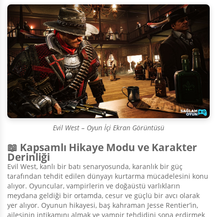
Evil West – Oyun İçi Ekran Görüntüsü
📖 Kapsamlı Hikaye Modu ve Karakter
Derinliği
Evil West, kanlı bir batı senaryosunda, karanlık bir güç
tarafından tehdit edilen dünyayı kurtarma mücadelesini konu
alıyor. Oyuncular, vampirlerin ve doğaüstü varlıkların
meydana geldiği bir ortamda, cesur ve güçlü bir avcı olarak
yer alıyor. Oyunun hikayesi, baş kahraman Jesse Rentier’in,
ailesinin intikamını almak ve vampir tehdidini sona erdirmek