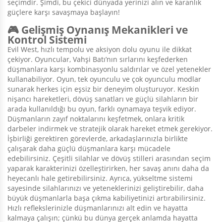
seçimdir. Şimdi, bu çekici dünyada yerinizi alın ve karanlık
güçlere karşı savaşmaya başlayın!
🎮 Gelişmiş Oynanış Mekanikleri ve
Kontrol Sistemi
Evil West, hızlı tempolu ve aksiyon dolu oyunu ile dikkat
çekiyor. Oyuncular, Vahşi Batı’nın sırlarını keşfederken
düşmanlara karşı kombinasyonlu saldırılar ve özel yetenekler
kullanabiliyor. Oyun, tek oyunculu ve çok oyunculu modlar
sunarak herkes için eşsiz bir deneyim oluşturuyor. Keskin
nişancı hareketleri, dövüş sanatları ve güçlü silahların bir
arada kullanıldığı bu oyun, farklı oynamaya teşvik ediyor.
Düşmanların zayıf noktalarını keşfetmek, onlara kritik
darbeler indirmek ve stratejik olarak hareket etmek gerekiyor.
İşbirliği gerektiren görevlerde, arkadaşlarınızla birlikte
çalışarak daha güçlü düşmanlara karşı mücadele
edebilirsiniz. Çeşitli silahlar ve dövüş stilleri arasından seçim
yaparak karakterinizi özelleştirirken, her savaş anını daha da
heyecanlı hale getirebilirsiniz. Ayrıca, yükseltme sistemi
sayesinde silahlarınızı ve yeteneklerinizi geliştirebilir, daha
büyük düşmanlarla başa çıkma kabiliyetinizi artırabilirsiniz.
Hızlı reflekslerinizle düşmanlarınızı alt edin ve hayatta
kalmaya çalışın; çünkü bu dünya gerçek anlamda hayatta