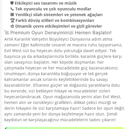
🛡️ Etkileyici ses tasarımı ve müzik
📞 Tek oyunculu ve çok oyunculu modlar
💾 Yenilikçi silah sistemleri ve yetenek ağaçları
🏆 Farklı dövüş stilleri ve kombinasyonları
🎨 Dinamik çevre etkileşimleri ve gizli görevler
🚀 Premium Oyun Deneyiminizi Hemen Başlatın!
Artık Karanlık Vahşetin Büyüleyici Dünyasına adım atma
zamanı! Eğer kalbinizde cesaret ve macera ruhu taşıyorsanız,
Evil West sizi bu heyecan dolu yolculuğa davet ediyor. Tek
başınıza ya da arkadaşlarınızla birlikte, karanlık güçlere karşı
olan savaşınızı başlatın. Her köşede düşmanlar, her
çatışmada heyecan ve her mücadelede güç kazanacaksınız.
Unutmayın, dünya karanlıkta boğuşuyor ve tek gerçek
kahramanlar ancak sırlarını keşfettiklerinde bu savaşı
kazanabilirler. Efsanevi güçler ve doğaüstü yaratıklarla dolu
bu evrende, sizi bekleyen hikaye ve mücadeleler sizleri
heyecanlandıracak. Oyun mağazanızda yerini alan Evil West,
hemen alın ve sürükleyici grafikleri, dikkat çekici müziği ve
derin hikayesi ile sizi karşılamaya hazır! Sadece bir oyun değil,
aynı zamanda yeni bir dünya keşfetmeye hazır olun. Şimdi
kaydolun ve karşılaşacağınız mücadelelerin tadını çıkarın!