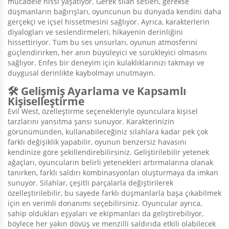
mücadele hissi yaşatıyor. Gerek silah sesleri, gerekse
düşmanların bağırışları, oyuncunun bu dünyada kendini daha
gerçekçi ve içsel hissetmesini sağlıyor. Ayrıca, karakterlerin
diyalogları ve seslendirmeleri, hikayenin derinliğini
hissettiriyor. Tüm bu ses unsurları, oyunun atmosferini
güçlendirirken, her anın büyüleyici ve sürükleyici olmasını
sağlıyor. Enfes bir deneyim için kulaklıklarınızı takmayı ve
duygusal derinlikte kaybolmayı unutmayın.
🛠️ Gelişmiş Ayarlama ve Kapsamlı
Kişiselleştirme
Evil West, özelleştirme seçenekleriyle oyunculara kişisel
tarzlarını yansıtma şansı sunuyor. Karakterinizin
görünümünden, kullanabileceğiniz silahlara kadar pek çok
farklı değişiklik yapabilir, oyunun benzersiz havasını
kendinize göre şekillendirebilirsiniz. Geliştirilebilir yetenek
ağaçları, oyuncuların belirli yetenekleri artırmalarına olanak
tanırken, farklı saldırı kombinasyonları oluşturmaya da imkan
sunuyor. Silahlar, çeşitli parçalarla değiştirilerek
özelleştirilebilir, bu sayede farklı düşmanlarla başa çıkabilmek
için en verimli donanımı seçebilirsiniz. Oyuncular ayrıca,
sahip oldukları eşyaları ve ekipmanları da geliştirebiliyor,
böylece her yakın dövüş ve menzilli saldırıda etkili olabilecek