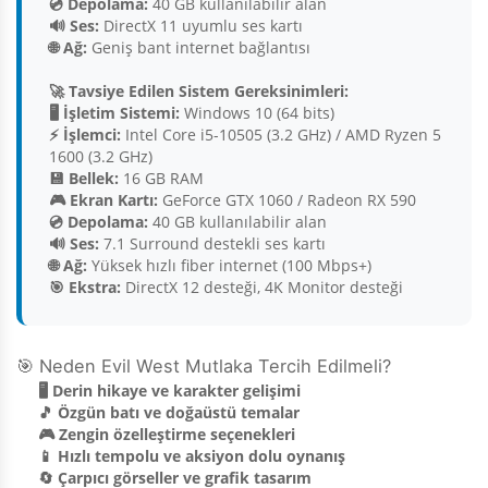
💿 Depolama:
40 GB kullanılabilir alan
🔊 Ses:
DirectX 11 uyumlu ses kartı
🌐 Ağ:
Geniş bant internet bağlantısı
🚀 Tavsiye Edilen Sistem Gereksinimleri:
🖥️ İşletim Sistemi:
Windows 10 (64 bits)
⚡ İşlemci:
Intel Core i5-10505 (3.2 GHz) / AMD Ryzen 5
1600 (3.2 GHz)
💾 Bellek:
16 GB RAM
🎮 Ekran Kartı:
GeForce GTX 1060 / Radeon RX 590
💿 Depolama:
40 GB kullanılabilir alan
🔊 Ses:
7.1 Surround destekli ses kartı
🌐 Ağ:
Yüksek hızlı fiber internet (100 Mbps+)
🎯 Ekstra:
DirectX 12 desteği, 4K Monitor desteği
🎯 Neden Evil West Mutlaka Tercih Edilmeli?
🖥️ Derin hikaye ve karakter gelişimi
🎵 Özgün batı ve doğaüstü temalar
🎮 Zengin özelleştirme seçenekleri
📱 Hızlı tempolu ve aksiyon dolu oynanış
🔄 Çarpıcı görseller ve grafik tasarım