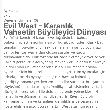
Açıklama
Ek bilgi
Değerlendirmeler (0)
Evil West – Karanlık
Vahşetin Büyüleyici Dünyası
Evil West, kendinizi karanlık ve doğaüstü bir batıda
bulacağınız etkileyici bir aksiyon-burak oyunudur. Klasik batı
temalarını büyüleyici bir şekilde harmanlayan bu oyun, sizi
vampirler, canavarlardan oluşan sürüler ve güçlü
düşmanlarla dolu bir evrende mücadele etmeye davet ediyor.
Çarpıcı görseller, akıcı oynanış mekanikleri ve derin bir hikaye
ile dolu olan Evil West, adrenalin dolu bir macera arayan
oyuncular için bir gereklilik haline geliyor. Tüm oyuncular için
arkadaşlarınızla oynayabileceğiniz, hayatta kalmak için
işbirliği yapmanız gereken zorlu modlar sunması, bu oyunun
büyüsünü daha da artırıyor. Yenilikçi silah sistemleri ve farklı
dövüş stili seçenekleri ile dolu bu evrende yeteneklerinizi
geliştirin ve düşmanlarınızı dize getirin. Eğer güçlü bir
kahraman olmayı ve karanlığın derinliklerinde cesaretinizi
gösterebilmeyi arzuluyorsanız, Evil West sizin için ideal bir