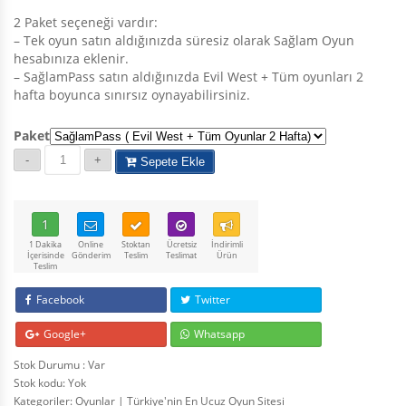
2 Paket seçeneği vardır:
– Tek oyun satın aldığınızda süresiz olarak Sağlam Oyun
hesabınıza eklenir.
– SağlamPass satın aldığınızda Evil West + Tüm oyunları 2
hafta boyunca sınırsız oynayabilirsiniz.
Paket
Sepete Ekle
1
1 Dakika
Online
Stoktan
Ücretsiz
İndirimli
İçerisinde
Gönderim
Teslim
Teslimat
Ürün
Teslim
Facebook
Twitter
Google+
Whatsapp
Stok Durumu : Var
Stok kodu:
Yok
Kategoriler:
Oyunlar | Türkiye'nin En Ucuz Oyun Sitesi