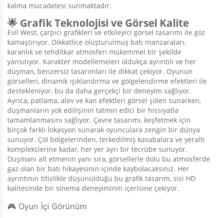
kalma mücadelesi sunmaktadır.
🌟 Grafik Teknolojisi ve Görsel Kalite
Evil West, çarpıcı grafikleri ve etkileyici görsel tasarımı ile göz
kamaştırıyor. Dikkatlice oluşturulmuş batı manzaraları,
karanlık ve tehditkar atmosferi mükemmel bir şekilde
yansıtıyor. Karakter modellemeleri oldukça ayrıntılı ve her
düşman, benzersiz tasarımları ile dikkat çekiyor. Oyunun
görselleri, dinamik ışıklandırma ve gölgelendirme efektleri ile
destekleniyor, bu da daha gerçekçi bir deneyim sağlıyor.
Ayrıca, patlama, alev ve kan efektleri görsel şölen sunarken,
düşmanların yok edilişinin tatmin edici bir hissiyatla
tamamlanmasını sağlıyor. Çevre tasarımı, keşfetmek için
birçok farklı lokasyon sunarak oyunculara zengin bir dünya
sunuyor. Çöl bölgelerinden, terkedilmiş kasabalara ve yeraltı
komplekslerine kadar, her yer ayrı bir tecrübe sunuyor.
Düşmanı alt etmenin yanı sıra, görsellerle dolu bu atmosferde
gaz olan bir batı hikayesinin içinde kaybolacaksınız. Her
ayrıntının titizlikle düşünüldüğü bu grafik tasarım, sizi HD
kalitesinde bir sinema deneyiminin içerisine çekiyor.
🎮 Oyun İçi Görünüm