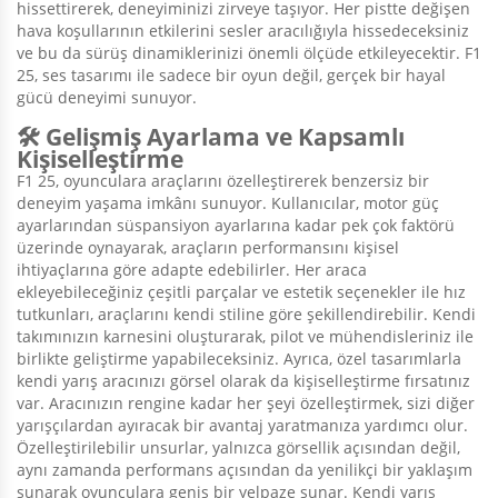
hissettirerek, deneyiminizi zirveye taşıyor. Her pistte değişen
hava koşullarının etkilerini sesler aracılığıyla hissedeceksiniz
ve bu da sürüş dinamiklerinizi önemli ölçüde etkileyecektir. F1
25, ses tasarımı ile sadece bir oyun değil, gerçek bir hayal
gücü deneyimi sunuyor.
🛠️ Gelişmiş Ayarlama ve Kapsamlı
Kişiselleştirme
F1 25, oyunculara araçlarını özelleştirerek benzersiz bir
deneyim yaşama imkânı sunuyor. Kullanıcılar, motor güç
ayarlarından süspansiyon ayarlarına kadar pek çok faktörü
üzerinde oynayarak, araçların performansını kişisel
ihtiyaçlarına göre adapte edebilirler. Her araca
ekleyebileceğiniz çeşitli parçalar ve estetik seçenekler ile hız
tutkunları, araçlarını kendi stiline göre şekillendirebilir. Kendi
takımınızın karnesini oluşturarak, pilot ve mühendisleriniz ile
birlikte geliştirme yapabileceksiniz. Ayrıca, özel tasarımlarla
kendi yarış aracınızı görsel olarak da kişiselleştirme fırsatınız
var. Aracınızın rengine kadar her şeyi özelleştirmek, sizi diğer
yarışçılardan ayıracak bir avantaj yaratmanıza yardımcı olur.
Özelleştirilebilir unsurlar, yalnızca görsellik açısından değil,
aynı zamanda performans açısından da yenilikçi bir yaklaşım
sunarak oyunculara geniş bir yelpaze sunar. Kendi yarış