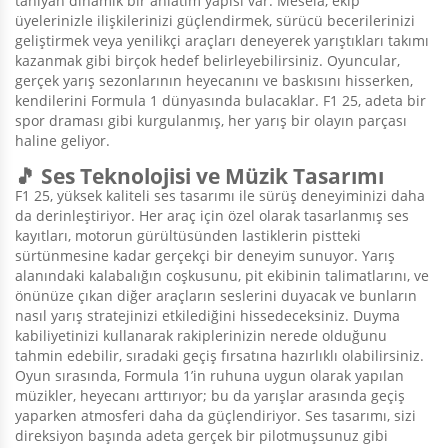
tanıyan dinamik bir anlatım yapısı var. Mesela, ekip
üyelerinizle ilişkilerinizi güçlendirmek, sürücü becerilerinizi
geliştirmek veya yenilikçi araçları deneyerek yarıştıkları takımı
kazanmak gibi birçok hedef belirleyebilirsiniz. Oyuncular,
gerçek yarış sezonlarının heyecanını ve baskısını hisserken,
kendilerini Formula 1 dünyasında bulacaklar. F1 25, adeta bir
spor draması gibi kurgulanmış, her yarış bir olayın parçası
haline geliyor.
🎵 Ses Teknolojisi ve Müzik Tasarımı
F1 25, yüksek kaliteli ses tasarımı ile sürüş deneyiminizi daha
da derinleştiriyor. Her araç için özel olarak tasarlanmış ses
kayıtları, motorun gürültüsünden lastiklerin pistteki
sürtünmesine kadar gerçekçi bir deneyim sunuyor. Yarış
alanındaki kalabalığın coşkusunu, pit ekibinin talimatlarını, ve
önünüze çıkan diğer araçların seslerini duyacak ve bunların
nasıl yarış stratejinizi etkilediğini hissedeceksiniz. Duyma
kabiliyetinizi kullanarak rakiplerinizin nerede olduğunu
tahmin edebilir, sıradaki geçiş fırsatına hazırlıklı olabilirsiniz.
Oyun sırasında, Formula 1’in ruhuna uygun olarak yapılan
müzikler, heyecanı arttırıyor; bu da yarışlar arasında geçiş
yaparken atmosferi daha da güçlendiriyor. Ses tasarımı, sizi
direksiyon başında adeta gerçek bir pilotmuşsunuz gibi