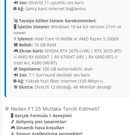
🔊 Ses:
DirectX 11 uyumlu ses kartı
🌐 Ağ:
Geniş bant internet bağlantısı
🚀 Tavsiye Edilen Sistem Gereksinimleri:
🖥️ İşletim Sistemi:
Windows 10 64-bit Version 21H1 or
newer
⚡ İşlemci:
Intel Core i5-9600k or AMD Ryzen 5 2600X
💾 Bellek:
16 GB RAM
🎮 Ekran Kartı:
NVIDIA RTX 2070 (+VR) | RTX 3070 (RT)
// AMD RX 6600XT | RX 6700XT (VR) | RX 6800 (RT) //
Intel Arc A580 (VR/RT)
💿 Depolama:
100 GB kullanılabilir alan
🔊 Ses:
7.1 Surround destekli ses kartı
🌐 Ağ:
Yüksek hızlı fiber internet (100 Mbps+)
🎯 Ekstra:
DirectX 12 desteği, 4K Monitor desteği
🎯 Neden F1 25 Mutlaka Tercih Edilmeli?
🖥️ Gerçek Formula 1 deneyimi
🎵 Gelişmiş pist tasarımları
🎮 Dinamik hava koşulları
📱 Sonsuz özelleştirme seçenekleri