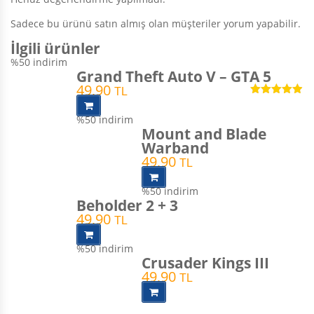
Sadece bu ürünü satın almış olan müşteriler yorum yapabilir.
İlgili ürünler
%50
indirim
Grand Theft Auto V – GTA 5
49,90
TL
5 üzerinden
4.90
oy aldı
%50
indirim
Mount and Blade
Warband
49,90
TL
%50
indirim
Beholder 2 + 3
49,90
TL
%50
indirim
Crusader Kings III
49,90
TL