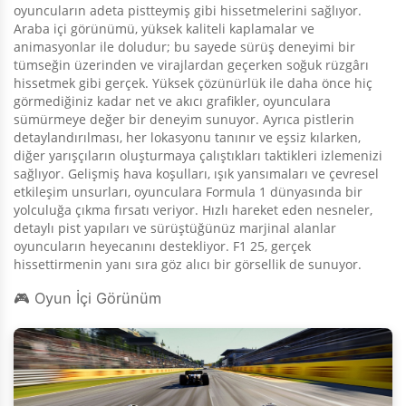
oyuncuların adeta pistteymiş gibi hissetmelerini sağlıyor.
Araba içi görünümü, yüksek kaliteli kaplamalar ve
animasyonlar ile doludur; bu sayede sürüş deneyimi bir
tümseğin üzerinden ve virajlardan geçerken soğuk rüzgârı
hissetmek gibi gerçek. Yüksek çözünürlük ile daha önce hiç
görmediğiniz kadar net ve akıcı grafikler, oyunculara
sümürmeye değer bir deneyim sunuyor. Ayrıca pistlerin
detaylandırılması, her lokasyonu tanınır ve eşsiz kılarken,
diğer yarışçıların oluşturmaya çalıştıkları taktikleri izlemenizi
sağlıyor. Gelişmiş hava koşulları, ışık yansımaları ve çevresel
etkileşim unsurları, oyunculara Formula 1 dünyasında bir
yolculuğa çıkma fırsatı veriyor. Hızlı hareket eden nesneler,
detaylı pist yapıları ve sürüştüğünüz marjinal alanlar
oyuncuların heyecanını destekliyor. F1 25, gerçek
hissettirmenin yanı sıra göz alıcı bir görsellik de sunuyor.
🎮 Oyun İçi Görünüm