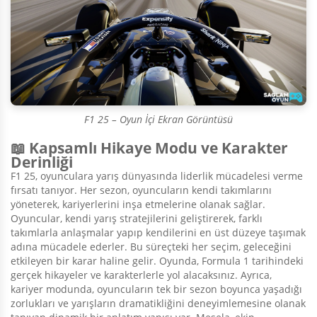
F1 25 – Oyun İçi Ekran Görüntüsü
📖 Kapsamlı Hikaye Modu ve Karakter
Derinliği
F1 25, oyunculara yarış dünyasında liderlik mücadelesi verme
fırsatı tanıyor. Her sezon, oyuncuların kendi takımlarını
yöneterek, kariyerlerini inşa etmelerine olanak sağlar.
Oyuncular, kendi yarış stratejilerini geliştirerek, farklı
takımlarla anlaşmalar yapıp kendilerini en üst düzeye taşımak
adına mücadele ederler. Bu süreçteki her seçim, geleceğini
etkileyen bir karar haline gelir. Oyunda, Formula 1 tarihindeki
gerçek hikayeler ve karakterlerle yol alacaksınız. Ayrıca,
kariyer modunda, oyuncuların tek bir sezon boyunca yaşadığı
zorlukları ve yarışların dramatikliğini deneyimlemesine olanak