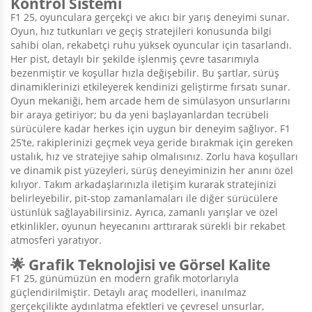
Kontrol Sistemi
F1 25, oyunculara gerçekçi ve akıcı bir yarış deneyimi sunar.
Oyun, hız tutkunları ve geçiş stratejileri konusunda bilgi
sahibi olan, rekabetçi ruhu yüksek oyuncular için tasarlandı.
Her pist, detaylı bir şekilde işlenmiş çevre tasarımıyla
bezenmiştir ve koşullar hızla değişebilir. Bu şartlar, sürüş
dinamiklerinizi etkileyerek kendinizi geliştirme fırsatı sunar.
Oyun mekaniği, hem arcade hem de simülasyon unsurlarını
bir araya getiriyor; bu da yeni başlayanlardan tecrübeli
sürücülere kadar herkes için uygun bir deneyim sağlıyor. F1
25’te, rakiplerinizi geçmek veya geride bırakmak için gereken
ustalık, hız ve stratejiye sahip olmalısınız. Zorlu hava koşulları
ve dinamik pist yüzeyleri, sürüş deneyiminizin her anını özel
kılıyor. Takım arkadaşlarınızla iletişim kurarak stratejinizi
belirleyebilir, pit-stop zamanlamaları ile diğer sürücülere
üstünlük sağlayabilirsiniz. Ayrıca, zamanlı yarışlar ve özel
etkinlikler, oyunun heyecanını arttırarak sürekli bir rekabet
atmosferi yaratıyor.
🌟 Grafik Teknolojisi ve Görsel Kalite
F1 25, günümüzün en modern grafik motorlarıyla
güçlendirilmiştir. Detaylı araç modelleri, inanılmaz
gerçekçilikte aydınlatma efektleri ve çevresel unsurlar,