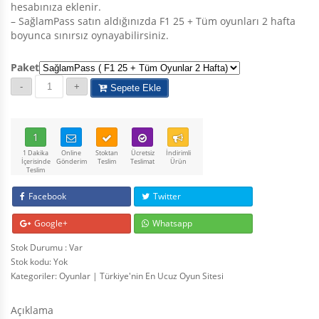
hesabınıza eklenir.
– SağlamPass satın aldığınızda F1 25 + Tüm oyunları 2 hafta
boyunca sınırsız oynayabilirsiniz.
Paket
Sepete Ekle
1
1 Dakika
Online
Stoktan
Ücretsiz
İndirimli
İçerisinde
Gönderim
Teslim
Teslimat
Ürün
Teslim
Facebook
Twitter
Google+
Whatsapp
Stok Durumu : Var
Stok kodu:
Yok
Kategoriler:
Oyunlar | Türkiye'nin En Ucuz Oyun Sitesi
Açıklama