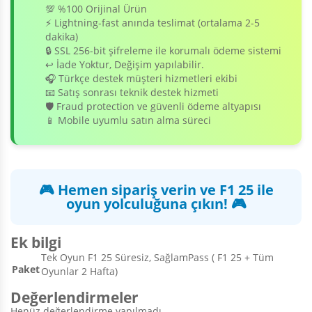
💯 %100 Orijinal Ürün
⚡ Lightning-fast anında teslimat (ortalama 2-5
dakika)
🔒 SSL 256-bit şifreleme ile korumalı ödeme sistemi
↩️ İade Yoktur, Değişim yapılabilir.
🎧 Türkçe destek müşteri hizmetleri ekibi
📧 Satış sonrası teknik destek hizmeti
🛡️ Fraud protection ve güvenli ödeme altyapısı
📱 Mobile uyumlu satın alma süreci
🎮 Hemen sipariş verin ve F1 25 ile
oyun yolculuğuna çıkın! 🎮
Ek bilgi
Tek Oyun F1 25 Süresiz, SağlamPass ( F1 25 + Tüm
Paket
Oyunlar 2 Hafta)
Değerlendirmeler
Henüz değerlendirme yapılmadı.