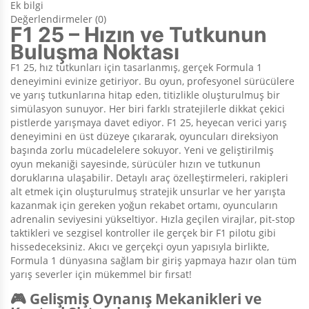
Ek bilgi
Değerlendirmeler (0)
F1 25 – Hızın ve Tutkunun
Buluşma Noktası
F1 25, hız tutkunları için tasarlanmış, gerçek Formula 1
deneyimini evinize getiriyor. Bu oyun, profesyonel sürücülere
ve yarış tutkunlarına hitap eden, titizlikle oluşturulmuş bir
simülasyon sunuyor. Her biri farklı stratejilerle dikkat çekici
pistlerde yarışmaya davet ediyor. F1 25, heyecan verici yarış
deneyimini en üst düzeye çıkararak, oyuncuları direksiyon
başında zorlu mücadelelere sokuyor. Yeni ve geliştirilmiş
oyun mekaniği sayesinde, sürücüler hızın ve tutkunun
doruklarına ulaşabilir. Detaylı araç özelleştirmeleri, rakipleri
alt etmek için oluşturulmuş stratejik unsurlar ve her yarışta
kazanmak için gereken yoğun rekabet ortamı, oyuncuların
adrenalin seviyesini yükseltiyor. Hızla geçilen virajlar, pit-stop
taktikleri ve sezgisel kontroller ile gerçek bir F1 pilotu gibi
hissedeceksiniz. Akıcı ve gerçekçi oyun yapısıyla birlikte,
Formula 1 dünyasına sağlam bir giriş yapmaya hazır olan tüm
yarış severler için mükemmel bir fırsat!
🎮 Gelişmiş Oynanış Mekanikleri ve