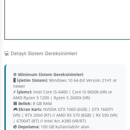
💻 Detaylı Sistem Gereksinimleri
⚙️ Minimum Sistem Gereksinimleri:
🖥️ İşletim Sistemi:
Windows 10 64-bit Version 21H1 or
newer
⚡ İşlemci:
Intel Core i5-6400 | Core i5-9600k (VR) or
AMD Ryzen 3 1200 | Ryzen 5 2600X (VR)
💾 Bellek:
8 GB RAM
🎮 Ekran Kartı:
NVIDIA GTX 1060 (6GB) | GTX 1660Ti
(VR) | RTX 2060 (RT) // AMD RX 570 (8GB) | RX 590 (VR)
| 6700XT (RT) // Intel Arc A380 (VR/RT)
💿 Depolama:
100 GB kullanılabilir alan