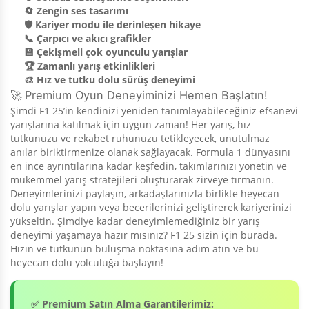
🔄 Zengin ses tasarımı
🛡️ Kariyer modu ile derinleşen hikaye
📞 Çarpıcı ve akıcı grafikler
💾 Çekişmeli çok oyunculu yarışlar
🏆 Zamanlı yarış etkinlikleri
🎨 Hız ve tutku dolu sürüş deneyimi
🚀 Premium Oyun Deneyiminizi Hemen Başlatın!
Şimdi F1 25’in kendinizi yeniden tanımlayabileceğiniz efsanevi
yarışlarına katılmak için uygun zaman! Her yarış, hız
tutkunuzu ve rekabet ruhunuzu tetikleyecek, unutulmaz
anılar biriktirmenize olanak sağlayacak. Formula 1 dünyasını
en ince ayrıntılarına kadar keşfedin, takımlarınızı yönetin ve
mükemmel yarış stratejileri oluşturarak zirveye tırmanın.
Deneyimlerinizi paylaşın, arkadaşlarınızla birlikte heyecan
dolu yarışlar yapın veya becerilerinizi geliştirerek kariyerinizi
yükseltin. Şimdiye kadar deneyimlemediğiniz bir yarış
deneyimi yaşamaya hazır mısınız? F1 25 sizin için burada.
Hızın ve tutkunun buluşma noktasına adım atın ve bu
heyecan dolu yolculuğa başlayın!
✅ Premium Satın Alma Garantilerimiz: