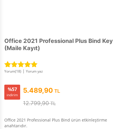
Office 2021 Professional Plus Bind Key
(Maile Kayıt)
|
Yorum(
18
)
Yorum yaz
18
müşteri
puanına
dayanarak 5
%57
5.489,90
TL
üzerinden
indirim
5.00
puan
12.799,90
TL
aldı
Office 2021 Professional Plus Bind ürün etkinleştirme
anahtarıdır.