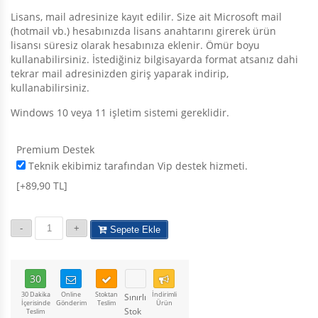
Lisans, mail adresinize kayıt edilir. Size ait Microsoft mail
(hotmail vb.) hesabınızda lisans anahtarını girerek ürün
lisansı süresiz olarak hesabınıza eklenir. Ömür boyu
kullanabilirsiniz. İstediğiniz bilgisayarda format atsanız dahi
tekrar mail adresinizden giriş yaparak indirip,
kullanabilirsiniz.
Windows 10 veya 11 işletim sistemi gereklidir.
Premium Destek
Teknik ekibimiz tarafından Vip destek hizmeti.
[+89,90 TL]
Sepete Ekle
30
30 Dakika
Online
Stoktan
İndirimli
Sınırlı
İçerisinde
Gönderim
Teslim
Ürün
Stok
Teslim