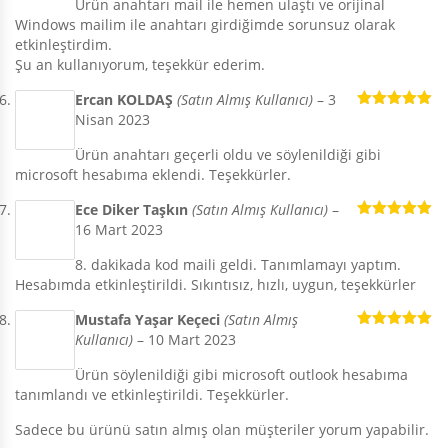
Ürün anahtarı mail ile hemen ulaştı ve orijinal
Windows mailim ile anahtarı girdiğimde sorunsuz olarak
etkinleştirdim.
Şu an kullanıyorum, teşekkür ederim.
Ercan KOLDAŞ
(Satın Almış Kullanıcı)
–
3
Nisan 2023
5 üzerinden
5
oy aldı
Ürün anahtarı geçerli oldu ve söylenildiği gibi
microsoft hesabıma eklendi. Teşekkürler.
Ece Diker Taşkın
(Satın Almış Kullanıcı)
–
16 Mart 2023
5 üzerinden
5
oy aldı
8. dakikada kod maili geldi. Tanımlamayı yaptım.
Hesabımda etkinleştirildi. Sıkıntısız, hızlı, uygun, teşekkürler
Mustafa Yaşar Keçeci
(Satın Almış
Kullanıcı)
–
10 Mart 2023
5 üzerinden
5
oy aldı
Ürün söylenildiği gibi microsoft outlook hesabıma
tanımlandı ve etkinleştirildi. Teşekkürler.
Sadece bu ürünü satın almış olan müşteriler yorum yapabilir.