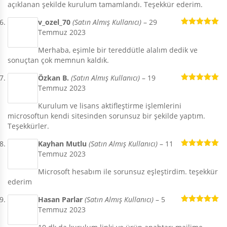
açıklanan şekilde kurulum tamamlandı. Teşekkür ederim.
v_ozel_70
(Satın Almış Kullanıcı)
–
29
Temmuz 2023
5 üzerinden
5
oy aldı
Merhaba, eşimle bir tereddütle alalım dedik ve
sonuçtan çok memnun kaldık.
Özkan B.
(Satın Almış Kullanıcı)
–
19
Temmuz 2023
5 üzerinden
5
oy aldı
Kurulum ve lisans aktifleştirme işlemlerini
microsoftun kendi sitesinden sorunsuz bir şekilde yaptım.
Teşekkürler.
Kayhan Mutlu
(Satın Almış Kullanıcı)
–
11
Temmuz 2023
5 üzerinden
5
oy aldı
Microsoft hesabım ile sorunsuz eşleştirdim. teşekkür
ederim
Hasan Parlar
(Satın Almış Kullanıcı)
–
5
Temmuz 2023
5 üzerinden
5
oy aldı