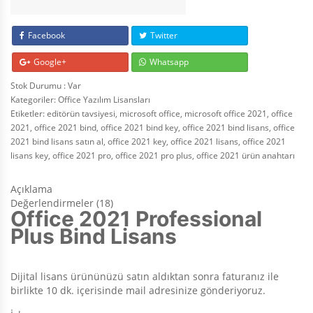
Facebook
Twitter
Google+
Whatsapp
Stok Durumu : Var
Kategoriler:
Office Yazılım Lisansları
Etiketler:
editörün tavsiyesi
,
microsoft office
,
microsoft office 2021
,
office
2021
,
office 2021 bind
,
office 2021 bind key
,
office 2021 bind lisans
,
office
2021 bind lisans satın al
,
office 2021 key
,
office 2021 lisans
,
office 2021
lisans key
,
office 2021 pro
,
office 2021 pro plus
,
office 2021 ürün anahtarı
Açıklama
Değerlendirmeler (18)
Office 2021 Professional
Plus Bind Lisans
Dijital lisans ürününüzü satın aldıktan sonra faturanız ile
birlikte 10 dk. içerisinde mail adresinize gönderiyoruz.