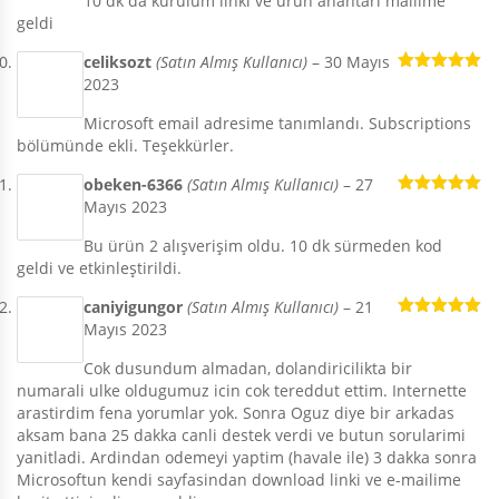
10 dk da kurulum linki ve ürün anahtarı mailime
geldi
celiksozt
(Satın Almış Kullanıcı)
–
30 Mayıs
2023
5 üzerinden
5
oy aldı
Microsoft email adresime tanımlandı. Subscriptions
bölümünde ekli. Teşekkürler.
obeken-6366
(Satın Almış Kullanıcı)
–
27
Mayıs 2023
5 üzerinden
5
oy aldı
Bu ürün 2 alışverişim oldu. 10 dk sürmeden kod
geldi ve etkinleştirildi.
caniyigungor
(Satın Almış Kullanıcı)
–
21
Mayıs 2023
5 üzerinden
5
oy aldı
Cok dusundum almadan, dolandiricilikta bir
numarali ulke oldugumuz icin cok tereddut ettim. Internette
arastirdim fena yorumlar yok. Sonra Oguz diye bir arkadas
aksam bana 25 dakka canli destek verdi ve butun sorularimi
yanitladi. Ardindan odemeyi yaptim (havale ile) 3 dakka sonra
Microsoftun kendi sayfasindan download linki ve e-mailime