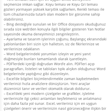
seçmenize imkan sağlar. Koyu teması ve Koyu Gri teması
gözleri yormayan yüksek karşıtlık sağlarken, Renkli teması ile
tüm cihazlarınızda tutarlı olan modern bir görünme sahip
olabilirsiniz.
– Bing desteğiyle sunulan ve bir Office dosyasını okuduğunuz
sırada size web’den konuyla ilgili bilgiler gösteren Yan Notlar
sayesinde okuma deneyiminizi zenginleştirin.
– Ayarlama ve tasarım işlerinin çoğunu, Başlangıç ekranındaki
şablonlardan biri sizin için halletsin, siz de fikirlerinize ve
verilerinize odaklanın
– Word belgelerindeki yorumları izleyin ve yeni yanıt
düğmesiyle bunları tamamlandı olarak işaretleyin.
– PDF’lerdeki içeriği doğrudan Word’e alın. PDF’leri açıp
paragrafları, listeleri ve tabloları tıpkı alışkın olduğunuz Word
belgelerinde yaptığınız gibi düzenleyin.
– Excel’de bilgileri biçimlendirmekle zaman kaybetmeden
verilerinizi hızla analizlere dönüştürün. Yeni araçlar
düzeninizi tanır ve verileri otomatik olarak doldurur.
– Excel’deki yeni modern çizelgeler ve grafikler, işletme
verilerinizle ilgi çekici anlamları keşfetmeniz ve anlatmanız
için daha fazla yol sunar. Excel, verileriniz için en uygun
çizelgeleri önerir ve verilerinizin nasıl görüneceğine ilişkin bir