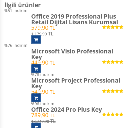
İlgili ürünler
%51
indirim
Office 2019 Professional Plus
Retail Dijital Lisans Kurumsal
579,90
TL
5 üzerinden
1.179,90
TL
5.00
oy aldı
%76
indirim
Microsoft Visio Professional
Key
449,90
TL
5 üzerinden
5.00
oy aldı
%78
indirim
Microsoft Project Professional
Key
549,90
TL
5 üzerinden
4.87
oy
%96
indirim
aldı
Office 2024 Pro Plus Key
789,90
TL
5 üzerinden
18.749,90
TL
4.93
oy aldı