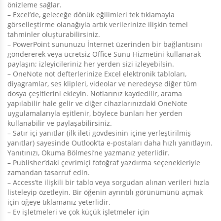
önizleme sağlar.
– Excel’de, geleceğe dönük eğilimleri tek tıklamayla
görselleştirme olanağıyla artık verilerinize ilişkin temel
tahminler oluşturabilirsiniz.
– PowerPoint sununuzu İnternet üzerinden bir bağlantısını
göndererek veya ücretsiz Office Sunu Hizmetini kullanarak
paylaşın; izleyicileriniz her yerden sizi izleyebilsin.
– OneNote not defterlerinize Excel elektronik tabloları,
diyagramlar, ses klipleri, videolar ve neredeyse diğer tüm
dosya çeşitlerini ekleyin. Notlarınız kaydedilir, arama
yapılabilir hale gelir ve diğer cihazlarınızdaki OneNote
uygulamalarıyla eşitlenir, böylece bunları her yerden
kullanabilir ve paylaşabilirsiniz.
– Satır içi yanıtlar (ilk ileti gövdesinin içine yerleştirilmiş
yanıtlar) sayesinde Outlook’ta e-postaları daha hızlı yanıtlayın.
Yanıtınızı, Okuma Bölmesi’ne yazmanız yeterlidir.
– Publisher’daki çevrimiçi fotoğraf yazdırma seçenekleriyle
zamandan tasarruf edin.
– Access’te ilişkili bir tablo veya sorgudan alınan verileri hızla
listeleyip özetleyin. Bir öğenin ayrıntılı görünümünü açmak
için öğeye tıklamanız yeterlidir.
– Ev işletmeleri ve çok küçük işletmeler için