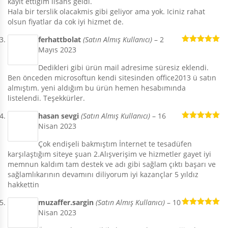
kayit ettigim lisans geldi.
Hala bir terslik olacakmis gibi geliyor ama yok. Iciniz rahat
olsun fiyatlar da cok iyi hizmet de.
ferhattbolat
(Satın Almış Kullanıcı)
–
2
Mayıs 2023
5 üzerinden
5
oy aldı
Dedikleri gibi ürün mail adresime süresiz eklendi.
Ben önceden microsoftun kendi sitesinden office2013 ü satın
almıştım. yeni aldığım bu ürün hemen hesabımında
listelendi. Teşekkürler.
hasan sevgi
(Satın Almış Kullanıcı)
–
16
Nisan 2023
5 üzerinden
5
oy aldı
Çok endişeli bakmıştım İnternet te tesadüfen
karşılaştığım siteye şuan 2.Alışverişim ve hizmetler gayet iyi
memnun kaldım tam destek ve adı gibi sağlam çıktı başarı ve
sağlamlıkarının devamını diliyorum iyi kazançlar 5 yıldız
hakkettin
muzaffer.sargin
(Satın Almış Kullanıcı)
–
10
Nisan 2023
5 üzerinden
5
oy aldı