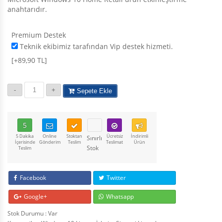
anahtarıdır.
Premium Destek
Teknik ekibimiz tarafından Vip destek hizmeti.
[+89,90 TL]
Sepete Ekle
5
5 Dakika
Online
Stoktan
Ücretsiz
İndirimli
Sınırlı
İçerisinde
Gönderim
Teslim
Teslimat
Ürün
Stok
Teslim
Facebook
Twitter
Google+
Whatsapp
Stok Durumu : Var