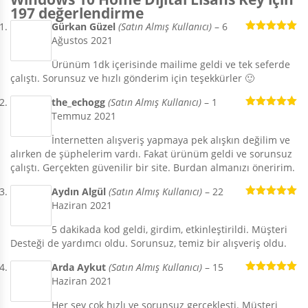
197 değerlendirme
Gürkan Güzel
(Satın Almış Kullanıcı)
–
6
Ağustos 2021
5 üzerinden
5
oy aldı
Ürünüm 1dk içerisinde mailime geldi ve tek seferde
çalıştı. Sorunsuz ve hızlı gönderim için teşekkürler 🙂
the_echogg
(Satın Almış Kullanıcı)
–
1
Temmuz 2021
5 üzerinden
5
oy aldı
İnternetten alışveriş yapmaya pek alışkın değilim ve
alırken de şüphelerim vardı. Fakat ürünüm geldi ve sorunsuz
çalıştı. Gerçekten güvenilir bir site. Burdan almanızı öneririm.
Aydın Algül
(Satın Almış Kullanıcı)
–
22
Haziran 2021
5 üzerinden
5
oy aldı
5 dakikada kod geldi, girdim, etkinleştirildi. Müşteri
Desteği de yardımcı oldu. Sorunsuz, temiz bir alışveriş oldu.
Arda Aykut
(Satın Almış Kullanıcı)
–
15
Haziran 2021
5 üzerinden
5
oy aldı
Her şey çok hızlı ve sorunsuz gerçekleşti. Müşteri