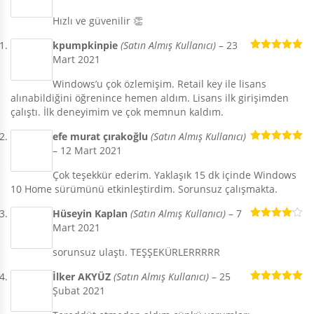
5
oy aldı
Hızlı ve güvenilir 👏
kpumpkinpie
(Satın Almış Kullanıcı)
–
23
Mart 2021
5 üzerinden
5
oy aldı
Windows’u çok özlemişim. Retail key ile lisans
alınabildiğini öğrenince hemen aldım. Lisans ilk girişimden
çalıştı. İlk deneyimim ve çok memnun kaldım.
efe murat çırakoğlu
(Satın Almış Kullanıcı)
–
12 Mart 2021
5 üzerinden
5
oy aldı
Çok teşekkür ederim. Yaklaşık 15 dk içinde Windows
10 Home sürümünü etkinleştirdim. Sorunsuz çalışmakta.
Hüseyin Kaplan
(Satın Almış Kullanıcı)
–
7
Mart 2021
5
üzerinden
4
oy aldı
sorunsuz ulaştı. TEŞŞEKÜRLERRRRR
İlker AKYÜZ
(Satın Almış Kullanıcı)
–
25
Şubat 2021
5 üzerinden
5
oy aldı