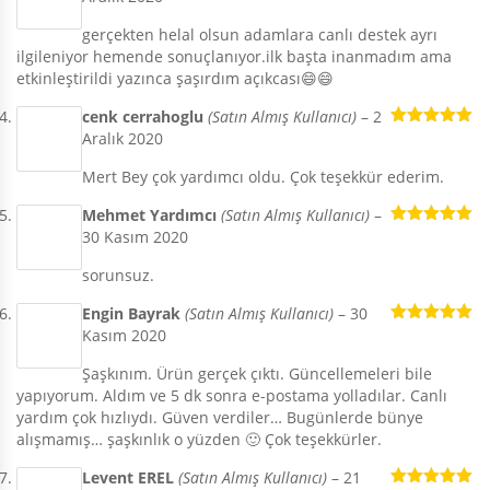
5
oy aldı
gerçekten helal olsun adamlara canlı destek ayrı
ilgileniyor hemende sonuçlanıyor.ilk başta inanmadım ama
etkinleştirildi yazınca şaşırdım açıkcası😄😄
cenk cerrahoglu
(Satın Almış Kullanıcı)
–
2
Aralık 2020
5 üzerinden
5
oy aldı
Mert Bey çok yardımcı oldu. Çok teşekkür ederim.
Mehmet Yardımcı
(Satın Almış Kullanıcı)
–
30 Kasım 2020
5 üzerinden
5
oy aldı
sorunsuz.
Engin Bayrak
(Satın Almış Kullanıcı)
–
30
Kasım 2020
5 üzerinden
5
oy aldı
Şaşkınım. Ürün gerçek çıktı. Güncellemeleri bile
yapıyorum. Aldım ve 5 dk sonra e-postama yolladılar. Canlı
yardım çok hızlıydı. Güven verdiler… Bugünlerde bünye
alışmamış… şaşkınlık o yüzden 🙂 Çok teşekkürler.
Levent EREL
(Satın Almış Kullanıcı)
–
21