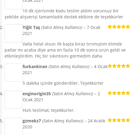
Ocak 2021
5
oy aldı
10 dk içerisinde kodu teslim aldım sorunsuz bir
şekilde alışverişi tamamladık destek ekibine de teşekkürler
Yiğit Taş
(Satın Almış Kullanıcı)
–
7 Ocak
2021
5 üzerinden
5
oy aldı
Valla helal olsun ilk başta biraz tırsmıştım elimde
patlar mı acaba diye ama en fazla 10 dk sonra ürün geldi ve
etkinleştirdim. Hiç bir sıkıntısını görmedim daha
furkankiran
(Satın Almış Kullanıcı)
–
4 Ocak
2021
5 üzerinden
5
oy aldı
5 dakika içinde gönderdiler. Teşekkürler
enginorigin35
(Satın Almış Kullanıcı)
–
2
Ocak 2021
5 üzerinden
5
oy aldı
Hızlı teslimat, teşekkürler.
gzmekz7
(Satın Almış Kullanıcı)
–
24 Aralık
2020
5 üzerinden
5
oy aldı