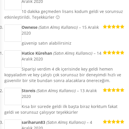
Aralık 2020
5 üzerinden
5
oy aldı
10 dakika geçmeden lisans kodum geldi ve sorunsuz
etkinleştirildi. Teşekkürler 🙂
Ownese
(Satın Almış Kullanıcı)
–
15 Aralık
2020
5 üzerinden
5
oy aldı
güvenip satın alabilirsiniz
Hatice Kürehan
(Satın Almış Kullanıcı)
–
14
Aralık 2020
5 üzerinden
5
oy aldı
Siparişi verdim 4 dk içerisinde key geldi hemen
kopyaladım ve key çalıştı çok sorunsuz bir deneyimdi hızlı ve
güvenilir bir site bundan sonra alacaklara önereceğim.
Storeis
(Satın Almış Kullanıcı)
–
13 Aralık
2020
5 üzerinden
5
oy aldı
Kısa bir sürede geldi ilk başta biraz korktum fakat
geldi ve sorunsuz çalışıyor teşekkürler
sariharun83
(Satın Almış Kullanıcı)
–
4
Aralık 2020
5 üzerinden