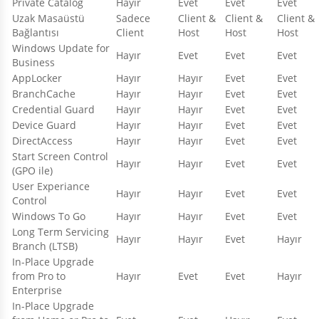
Private Catalog
Hayır
Evet
Evet
Evet
Uzak Masaüstü
Sadece
Client &
Client &
Client &
Bağlantısı
Client
Host
Host
Host
Windows Update for
Hayır
Evet
Evet
Evet
Business
AppLocker
Hayır
Hayır
Evet
Evet
BranchCache
Hayır
Hayır
Evet
Evet
Credential Guard
Hayır
Hayır
Evet
Evet
Device Guard
Hayır
Hayır
Evet
Evet
DirectAccess
Hayır
Hayır
Evet
Evet
Start Screen Control
Hayır
Hayır
Evet
Evet
(GPO ile)
User Experiance
Hayır
Hayır
Evet
Evet
Control
Windows To Go
Hayır
Hayır
Evet
Evet
Long Term Servicing
Hayır
Hayır
Evet
Hayır
Branch (LTSB)
In-Place Upgrade
from Pro to
Hayır
Evet
Evet
Hayır
Enterprise
In-Place Upgrade