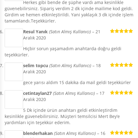
Herkes gibi bende de şüphe vardı ama kesinlikle
güvenebilirsiniz. Sipariş verdim 2 dk içinde mailime kod geldi.
Girdim ve hemen etkinleştirildi. Yani yaklaşık 3 dk içinde işlem
tamamlandı.Teşekkürler.
Resul Yanık
(Satın Almış Kullanıcı)
–
21
Aralık 2020
5 üzerinden
5
oy aldı
Hiçbir sorun yaşamadım anahtarda doğru geldi
teşekkürler.
selim topcu
(Satın Almış Kullanıcı)
–
18
Aralık 2020
5 üzerinden
5
oy aldı
gece yarısı aldım 15 dakika da mail geldi teşekkürler
cetintaylan27
(Satın Almış Kullanıcı)
–
17
Aralık 2020
5 üzerinden
5
oy aldı
5 Dk içinde ürün anahtarı geldi etkinleştirdim
kesinlikle güvenebilirsiniz. Müşteri temsilcisi Mert Bey’e
yardımları için teşekkür ederim.
blenderhakan
(Satın Almış Kullanıcı)
–
16