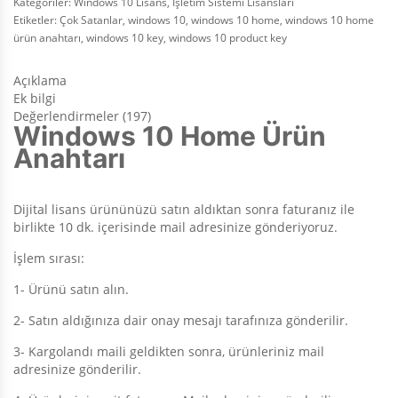
Kategoriler:
Windows 10 Lisans
,
İşletim Sistemi Lisansları
Etiketler:
Çok Satanlar
,
windows 10
,
windows 10 home
,
windows 10 home
ürün anahtarı
,
windows 10 key
,
windows 10 product key
Açıklama
Ek bilgi
Değerlendirmeler (197)
Windows 10 Home Ürün
Anahtarı
Dijital lisans ürününüzü satın aldıktan sonra faturanız ile
birlikte 10 dk. içerisinde mail adresinize gönderiyoruz.
İşlem sırası:
1- Ürünü satın alın.
2- Satın aldığınıza dair onay mesajı tarafınıza gönderilir.
3- Kargolandı maili geldikten sonra, ürünleriniz mail
adresinize gönderilir.