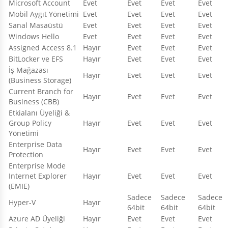
Microsoft Account
Evet
Evet
Evet
Evet
Mobil Aygıt Yönetimi
Evet
Evet
Evet
Evet
Sanal Masaüstü
Evet
Evet
Evet
Evet
Windows Hello
Evet
Evet
Evet
Evet
Assigned Access 8.1
Hayır
Evet
Evet
Evet
BitLocker ve EFS
Hayır
Evet
Evet
Evet
İş Mağazası
Hayır
Evet
Evet
Evet
(Business Storage)
Current Branch for
Hayır
Evet
Evet
Evet
Business (CBB)
Etkialanı Üyeliği &
Group Policy
Hayır
Evet
Evet
Evet
Yönetimi
Enterprise Data
Hayır
Evet
Evet
Evet
Protection
Enterprise Mode
Internet Explorer
Hayır
Evet
Evet
Evet
(EMIE)
Sadece
Sadece
Sadece
Hyper-V
Hayır
64bit
64bit
64bit
Azure AD Üyeliği
Hayır
Evet
Evet
Evet