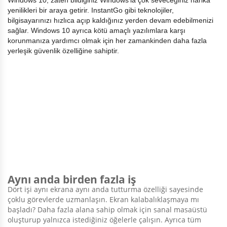
Windows 10, zaten bildiğiniz Windows’la çok seveceğiniz harika
yenilikleri bir araya getirir. InstantGo gibi teknolojiler,
bilgisayarınızı hızlıca açıp kaldığınız yerden devam edebilmenizi
sağlar. Windows 10 ayrıca kötü amaçlı yazılımlara karşı
korunmanıza yardımcı olmak için her zamankinden daha fazla
yerleşik güvenlik özelliğine sahiptir.
Aynı anda birden fazla iş
Dört işi aynı ekrana aynı anda tutturma özelliği sayesinde
çoklu görevlerde uzmanlaşın. Ekran kalabalıklaşmaya mı
başladı? Daha fazla alana sahip olmak için sanal masaüstü
oluşturup yalnızca istediğiniz öğelerle çalışın. Ayrıca tüm