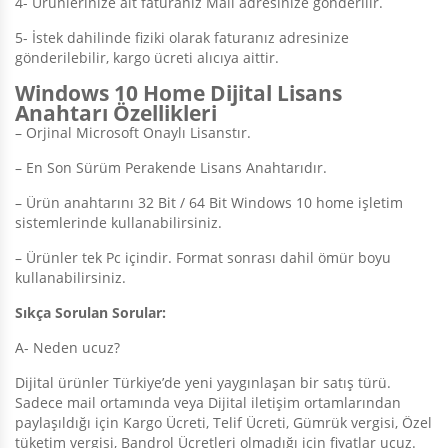
4- Ürünlerinize ait faturanız Mail adresinize gönderilir.
5- İstek dahilinde fiziki olarak faturanız adresinize
gönderilebilir, kargo ücreti alıcıya aittir.
Windows 10 Home Dijital Lisans
Anahtarı Özellikleri
– Orjinal Microsoft Onaylı Lisanstır.
– En Son Sürüm Perakende Lisans Anahtarıdır.
– Ürün anahtarını 32 Bit / 64 Bit Windows 10 home işletim
sistemlerinde kullanabilirsiniz.
– Ürünler tek Pc içindir. Format sonrası dahil ömür boyu
kullanabilirsiniz.
Sıkça Sorulan Sorular:
A- Neden ucuz?
Dijital ürünler Türkiye’de yeni yaygınlaşan bir satış türü.
Sadece mail ortamında veya Dijital iletişim ortamlarından
paylaşıldığı için Kargo Ücreti, Telif Ücreti, Gümrük vergisi, Özel
tüketim vergisi, Bandrol Ücretleri olmadığı için fiyatlar ucuz.