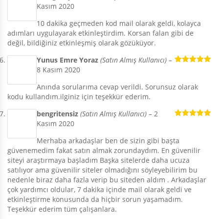
Kasım 2020
5 üzerinden
5
oy aldı
10 dakika geçmeden kod mail olarak geldi, kolayca
adımları uygulayarak etkinleştirdim. Korsan falan gibi de
değil, bildiğiniz etkinleşmiş olarak gözüküyor.
Yunus Emre Yoraz
(Satın Almış Kullanıcı)
–
8 Kasım 2020
5 üzerinden
5
oy aldı
Anında sorularıma cevap verildi. Sorunsuz olarak
kodu kullandım.ilginiz için teşekkür ederim.
bengritensiz
(Satın Almış Kullanıcı)
–
2
Kasım 2020
5 üzerinden
5
oy aldı
Merhaba arkadaşlar ben de sizin gibi başta
güvenemedim fakat satın almak zorundaydım. En güvenilir
siteyi araştırmaya başladım Başka sitelerde daha ucuza
satılıyor ama güvenilir siteler olmadığını söyleyebilirim bu
nedenle biraz daha fazla verip bu siteden aldım . Arkadaşlar
çok yardımcı oldular, 7 dakika içinde mail olarak geldi ve
etkinleştirme konusunda da hiçbir sorun yaşamadım.
Teşekkür ederim tüm çalışanlara.