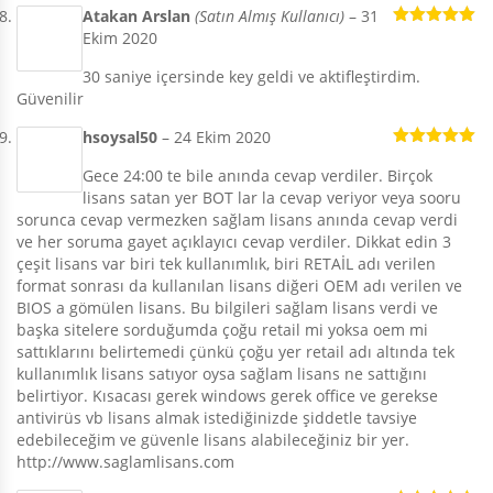
Atakan Arslan
(Satın Almış Kullanıcı)
–
31
Ekim 2020
5 üzerinden
5
oy aldı
30 saniye içersinde key geldi ve aktifleştirdim.
Güvenilir
hsoysal50
–
24 Ekim 2020
5 üzerinden
Gece 24:00 te bile anında cevap verdiler. Birçok
5
oy aldı
lisans satan yer BOT lar la cevap veriyor veya sooru
sorunca cevap vermezken sağlam lisans anında cevap verdi
ve her soruma gayet açıklayıcı cevap verdiler. Dikkat edin 3
çeşit lisans var biri tek kullanımlık, biri RETAİL adı verilen
format sonrası da kullanılan lisans diğeri OEM adı verilen ve
BIOS a gömülen lisans. Bu bilgileri sağlam lisans verdi ve
başka sitelere sorduğumda çoğu retail mi yoksa oem mi
sattıklarını belirtemedi çünkü çoğu yer retail adı altında tek
kullanımlık lisans satıyor oysa sağlam lisans ne sattığını
belirtiyor. Kısacası gerek windows gerek office ve gerekse
antivirüs vb lisans almak istediğinizde şiddetle tavsiye
edebileceğim ve güvenle lisans alabileceğiniz bir yer.
http://www.saglamlisans.com