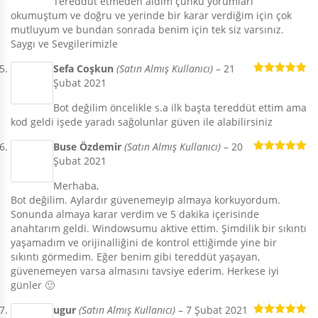
Tereddüt etmeden aldım çünkü yorumları
okumuştum ve doğru ve yerinde bir karar verdiğim için çok
mutluyum ve bundan sonrada benim için tek siz varsınız.
Saygı ve Sevgilerimizle
Sefa Coşkun
(Satın Almış Kullanıcı)
–
21
Şubat 2021
5 üzerinden
5
oy aldı
Bot değilim öncelikle s.a ilk başta tereddüt ettim ama
kod geldi işede yaradı sağolunlar güven ile alabilirsiniz
Buse Özdemir
(Satın Almış Kullanıcı)
–
20
Şubat 2021
5 üzerinden
5
oy aldı
Merhaba,
Bot değilim. Aylardır güvenemeyip almaya korkuyordum.
Sonunda almaya karar verdim ve 5 dakika içerisinde
anahtarım geldi. Windowsumu aktive ettim. Şimdilik bir sıkıntı
yaşamadım ve orijinalliğini de kontrol ettiğimde yine bir
sıkıntı görmedim. Eğer benim gibi tereddüt yaşayan,
güvenemeyen varsa almasını tavsiye ederim. Herkese iyi
günler 🙂
ugur
(Satın Almış Kullanıcı)
–
7 Şubat 2021