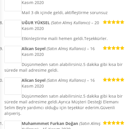
Kasım 2020
5 üzerinden
5
oy aldı
Mail 3 dk içinde geldi, aktifleştirme sorunsuz
UĞUR YÜKSEL
(Satın Almış Kullanıcı)
–
20
Kasım 2020
5 üzerinden
5
oy aldı
Etkinleştirme maili hemen geldi.Teşekkürler.
Alican Soyel
(Satın Almış Kullanıcı)
–
16
Kasım 2020
5 üzerinden
5
oy aldı
Düşünmeden satın alabilirsiniz.5 dakika gibi kısa bir
sürede mail adresime geldi.
Alican Soyel
(Satın Almış Kullanıcı)
–
16
Kasım 2020
5 üzerinden
5
oy aldı
Düşünmeden satın alabilirsiniz.5 dakika gibi kısa bir
sürede mail adresime geldi.Ayrıca Müşteri Desteği Elemanı
Selim Bey’e yardımcı olduğu için teşekkür ederim.Güvenli
alışveriş.
Muhammmet Furkan Doğan
(Satın Almış
5 üzerinden