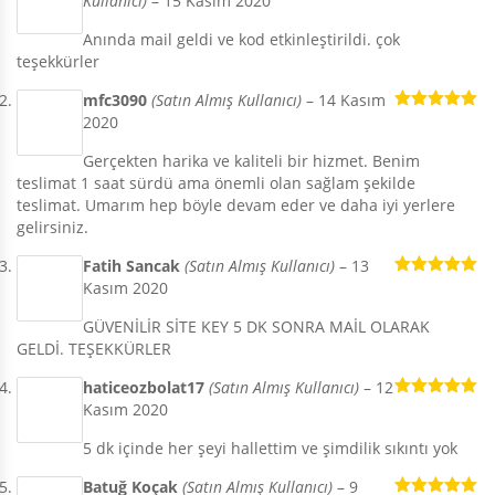
Kullanıcı)
–
15 Kasım 2020
5
oy aldı
Anında mail geldi ve kod etkinleştirildi. çok
teşekkürler
mfc3090
(Satın Almış Kullanıcı)
–
14 Kasım
2020
5 üzerinden
5
oy aldı
Gerçekten harika ve kaliteli bir hizmet. Benim
teslimat 1 saat sürdü ama önemli olan sağlam şekilde
teslimat. Umarım hep böyle devam eder ve daha iyi yerlere
gelirsiniz.
Fatih Sancak
(Satın Almış Kullanıcı)
–
13
Kasım 2020
5 üzerinden
5
oy aldı
GÜVENİLİR SİTE KEY 5 DK SONRA MAİL OLARAK
GELDİ. TEŞEKKÜRLER
haticeozbolat17
(Satın Almış Kullanıcı)
–
12
Kasım 2020
5 üzerinden
5
oy aldı
5 dk içinde her şeyi hallettim ve şimdilik sıkıntı yok
Batuğ Koçak
(Satın Almış Kullanıcı)
–
9