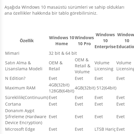
Aşağıda Windows 10 masaüstü sürümleri ve sahip oldukları
ana özellikler hakkında bir tablo görebilirsiniz.
Windows
Window
Windows 10
Windows
Özellik
10
10
Home
10 Pro
Enterprise
Educati
Mimari
32 bit & 64 bit
OEM &
Satın Alma &
OEM &
Volume
Volume
Retail &
Lisanslama Modeli
Retail
Licensing
Licensin
Volume
N Edition?
Evet
Evet
Evet
Evet
4GB(32bit)
Maximum RAM
4GB(32bit) 512(64bit)
128GB(64bit)
Süreklilik(Continuum)
Evet
Evet
Evet
Evet
Cortana
Evet
Evet
Evet
Evet
Donanım Aygıt
Şifreleme (Hardware
Evet
Evet
Evet
Evet
Device Encryption)
Microsoft Edge
Evet
Evet
LTSB Hariç
Evet