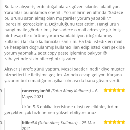
Bu tarz alışverişlerde doğal olarak güven sıkıntısı olabiliyor.
Yorumlar bu anlamda önemli. Yorumların en altında “Sadece
bu ürünü satın almış olan müşteriler yorum yapabilir.”
ibaresini göreceksiniz. Doğruluğunu test ettim. Hangi ürün
hangi maile gönderilmiş ise sadece o mail adresiyle girilmiş
bir hesap ile o ürüne yorum yapılabiliyor. (doğrulanmış
kullanıcı) lar da o kullanıcılar sanırım. Ha tabi istedikleri mail
ve hesapları doğrulanmış kullanıcı ilan edip istedikleri şekilde
yorum yapmak 2 adet copy paste işlemine bakıyor 🙂
Nihayetinde sizin bileceğiniz iş zaten.
Alışverişi arefe günü yaptım. Mesai saatleri nedir diye müşteri
hizmetleri ile iletişime geçtim. Anında cevap geliyor. Karşıda
yazanın bot olmadığının aşikar olması da bana güven verdi.
canerceylan98
(Satın Almış Kullanıcı)
–
6
Mayıs 2021
5 üzerinden
5
oy aldı
Ürün 5-6 dakika içerisinde ulaştı ve etkinleştirdim.
gerçekten çok hızlı hemen yükseltebiliyorsunuz
fdiler54
(Satın Almış Kullanıcı)
–
25 Mart
2021
5 üzerinden