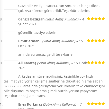
5 üzerinden
Güvenilir ve ilgili satıcı.Ürün sorunsuz bir şekilde ,
5
oy aldı
çok kısa sürede gönderildi.Teşekkür ederim.
Cengiz Bezirgah
(Satın Almış Kullanıcı)
–
4
Şubat 2021
5 üzerinden
5
oy aldı
güvenilir tavsiye ederim
umut ermanli
(Satın Almış Kullanıcı)
–
15
Ocak 2021
5 üzerinden
5
oy aldı
aninda sorunsuz geldi tesekkurler
Ali Karataş
(Satın Almış Kullanıcı)
–
15 Ocak
2021
5 üzerinden
5
oy aldı
Arkadaşlar güvenebilirsiniz kesinlikle çok hızlı
teslimat yapıyorlar çalışma saatlerine dikkat edin ama sabah
07:00-23:00 arasında çalışıyorlar yorumların fake olabileceğini
bile düşündüm başta ama şimdi burda yorum yapıyorum
teşekkürler sağlam lisans.
Enes Korkmaz
(Satın Almış Kullanıcı)
–
7
5 üzerinden