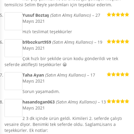
temsilcisi Selim Bey’e yardımları için teşekkür ederim.
Yusuf Boztaş
(Satın Almış Kullanıcı)
–
27
Mayıs 2021
5 üzerinden
5
oy aldı
Hızlı teslimat teşekkürler
b9bozkurt959
(Satın Almış Kullanıcı)
–
19
Mayıs 2021
5 üzerinden
5
oy aldı
Çok hızlı bir şekilde ürün kodu gönderildi ve tek
seferde aktifleşti teşekkürler 😀
Taha Ayan
(Satın Almış Kullanıcı)
–
17
Mayıs 2021
5 üzerinden
5
oy aldı
Sorun yaşamadım.
hasandogan063
(Satın Almış Kullanıcı)
–
13
Mayıs 2021
5 üzerinden
5
oy aldı
2 3 dk içinde ürün geldi. Kimileri 2. seferde çalıştı
vesaire diyor. Benimki tek seferde oldu. SaglamLisans a
teşekkürler. Ek notlar: