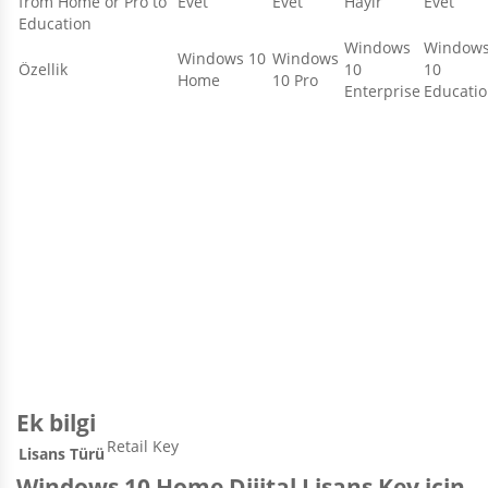
from Home or Pro to
Evet
Evet
Hayır
Evet
Education
Windows
Window
Windows 10
Windows
Özellik
10
10
Home
10 Pro
Enterprise
Educati
Ek bilgi
Retail Key
Lisans Türü
Windows 10 Home Dijital Lisans Key
için