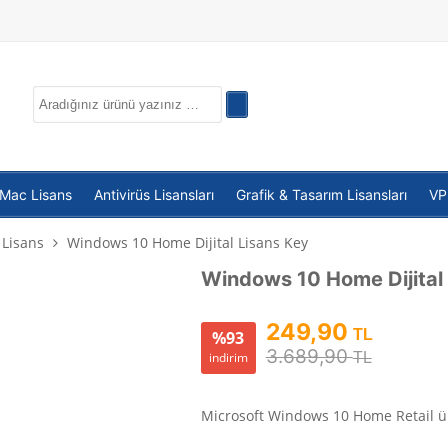
 Mac Lisans
Antivirüs Lisansları
Grafik & Tasarım Lisansları
V
Lisans
Windows 10 Home Dijital Lisans Key
Windows 10 Home Dijital
249,90
TL
%93
3.689,90
indirim
TL
Microsoft Windows 10 Home Retail ür