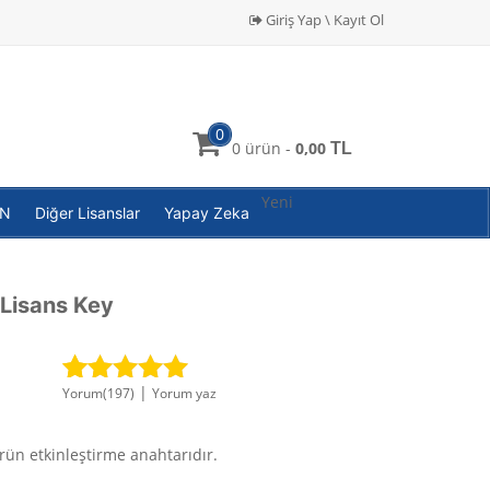
Giriş Yap \ Kayıt Ol
0
0 ürün -
0,00
TL
Yeni
PN
Diğer Lisanslar
Yapay Zeka
 Lisans Key
|
Yorum(
197
)
Yorum yaz
197
müşteri
puanına
dayanarak 5
ün etkinleştirme anahtarıdır.
üzerinden