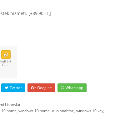
4.98
puan
aldı
estek hizmeti.
[+89,90 TL]
İndirimli
Ürün
Twitter
Google+
Whatsapp
emi Lisansları
 10 home
,
windows 10 home ürün anahtarı
,
windows 10 key
,