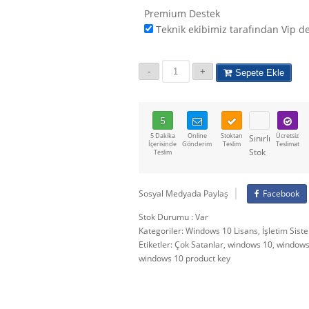
Premium Destek
Teknik ekibimiz tarafından Vip d
Sepete Ekle
5
5 Dakika
Online
Stoktan
Ücretsiz
Sınırlı
İçerisinde
Gönderim
Teslim
Teslimat
Stok
Teslim
Sosyal Medyada Paylaş
Facebook
Stok Durumu : Var
Kategoriler:
Windows 10 Lisans
,
İşletim Sist
Etiketler:
Çok Satanlar
,
windows 10
,
windows
windows 10 product key