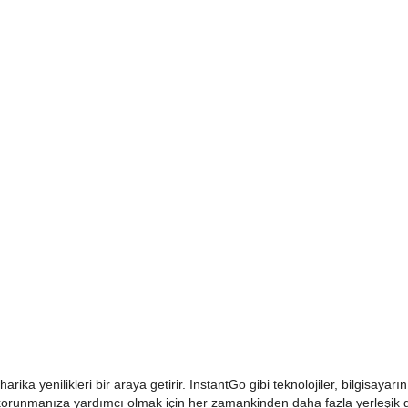
ika yenilikleri bir araya getirir. InstantGo gibi teknolojiler, bilgisayar
korunmanıza yardımcı olmak için her zamankinden daha fazla yerleşik güv