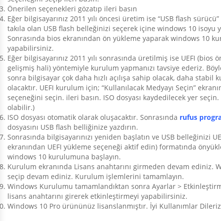
Önerilen seçenekleri gözatıp ileri basın
Eğer bilgisayarınız 2011 yılı öncesi üretim ise “USB flash sürücü
takıla olan USB flash belleğinizi seçerek içine windows 10 isoyu y
Sonrasında bios ekranından ön yükleme yaparak windows 10 k
yapabilirsiniz.
Eğer bilgisayarınız 2011 yılı sonrasında üretilmiş ise UEFI (bios
gelişmiş hali) yöntemiyle kurulum yapmanızı tavsiye ederiz. Bö
sonra bilgisayar çok daha hızlı açılışa sahip olacak, daha stabil 
olacaktır. UEFI kurulum için; “Kullanılacak Medyayı Seçin” ekranı
seçeneğini seçin. ileri basın. ISO dosyası kaydedilecek yer seçin
olabilir.)
ISO dosyası otomatik olarak oluşacaktır. Sonrasında
rufus progr
dosyasını USB flash belliğinize yazdırın.
Sonrasında bilgisayarınızı yeniden başlatın ve USB belleğinizi UE
ekranından UEFI yükleme seçeneği aktif edin) formatında önyük
windows 10 kurulumuna başlayın.
Kurulum ekranında Lisans anahtarını girmeden devam ediniz. 
seçip devam ediniz. Kurulum işlemlerini tamamlayın.
Windows Kurulumu tamamlandıktan sonra Ayarlar > Etkinleştir
lisans anahtarını girerek etkinleştirmeyi yapabilirsiniz.
Windows 10 Pro ürününüz lisanslanmıştır. İyi Kullanımlar Dileriz