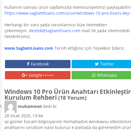
Kullanım sonrası ürün sayfamızda memnuniyetinizi paylaşabilirs
https://www.saglamlisans.com/urun/windows-10-pro-lisans-key-s
Herhangi bir soru yada sorunlarınızı bize iletmekten
çekinmeyin.
destek@saglamlisans.com
mail ile yada sitemizdeki 
iletebilirsiniz.
www.SaglamLisans.com
Tercih ettiğiniz için Teşekkür Ederiz.
Facebook
Twitter
Google+++++
Whatsapp
Windows 10 Pro Ürün Anahtarı Etkinleşti
Kurulum Rehberi
(18 Yorum)
muhammet
dedi ki:
28 Ocak 2025, 13:44
iyi günler hocam bilgisiyarımı formatladım windowsu etkınlestır
anahtarını unuttum nasıl buluruz e postada da göremedim ürünk